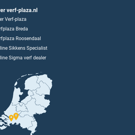
er verf-plaza.nl
er Verf-plaza
rfplaza Breda
rfplaza Roosendaal
line Sikkens Specialist
line Sigma verf dealer