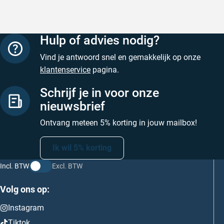
Geschreven door Henri d. op 8 augustus 2026
Geschreven
Hulp of advies nodig?
Vind je antwoord snel en gemakkelijk op onze
klantenservice
pagina.
Schrijf je in voor onze
nieuwsbrief
Ontvang meteen 5% korting in jouw mailbox!
Ik wil 5% korting
Incl. BTW
Excl. BTW
Volg ons op:
Instagram
Tiktok