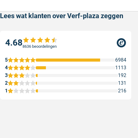
Lees wat klanten over Verf-plaza zeggen
4.68
8636 beoordelingen
5
6984
4
1113
3
192
2
131
1
216
Snelle levering
Met (grat
Snelle levering, prijzen zijn goed. En
Met (grati
duidelijke website
sterren zi