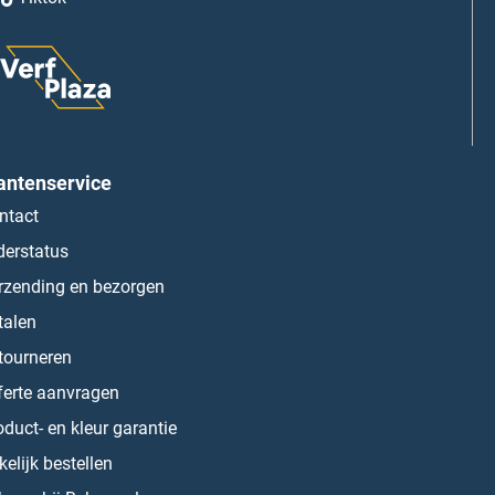
antenservice
ntact
derstatus
rzending en bezorgen
talen
tourneren
ferte aanvragen
oduct- en kleur garantie
kelijk bestellen