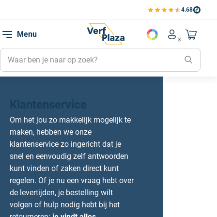
4.68
Bekijk de verfplaza beoord
Mijn be
Menu
Mijn pa
Account men
Naar mi
Mijn kl
Mijn g
Inlogge
Klantenservice
Om het jou zo makkelijk mogelijk te
maken, hebben we onze
klantenservice zo ingericht dat je
snel en eenvoudig zelf antwoorden
kunt vinden of zaken direct kunt
regelen. Of je nu een vraag hebt over
de levertijden, je bestelling wilt
volgen of hulp nodig hebt bij het
retourneren:
je vindt alles