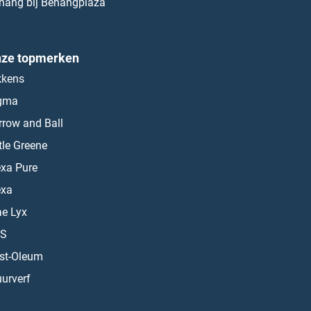
hang bij Behangplaza
ze topmerken
kkens
gma
rrow and Ball
ttle Greene
exa Pure
exa
ae Lyx
S
st-Oleum
urverf