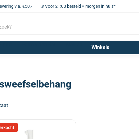
levering v.a. €50,-
Voor 21:00 besteld = morgen in huis*
Sigma
Farrow and Ball
Kleuren
Winkels
sweefselbehang
taat
erkocht