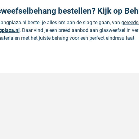
sweefselbehang bestellen? Kijk op Beh
angplaza.nl bestel je alles om aan de slag te gaan, van
gereed
plaza.nl
. Daar vind je een breed aanbod aan glasweefsel in vers
terialen met het juiste behang voor een perfect eindresultaat.
l en correct bezorgd
Prima verpakt e
l en correct bezorgd
Prima verpakt en
hreven door Heleen W. op 6 augustus 2026
Geschreven door Pa