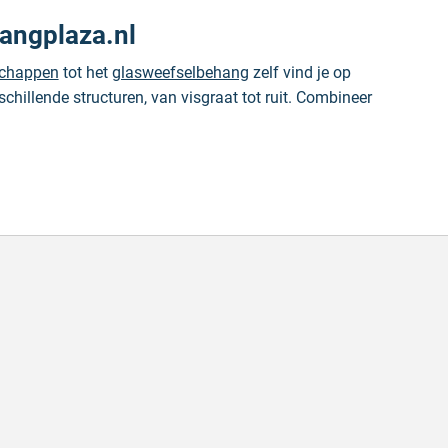
angplaza.nl
schappen
tot het
glasweefselbehang
zelf vind je op
chillende structuren, van visgraat tot ruit. Combineer
n snel geleverd
Goed advies
 snel geleverd!
Goed advies Snelle levering
trick V. op 6 augustus 2026
Geschreven door Laura Z. op 6 a