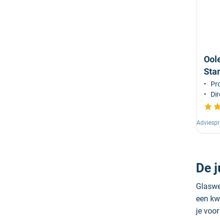
Ool
Sta
Pro
Dir
Adviespr
De 
Glaswe
een kw
je voo