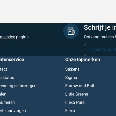
Schrijf je 
enservice
pagina.
Ontvang meteen 5
Ik wil 5% kort
ntenservice
Onze topmerken
tact
Sikkens
erstatus
Sigma
zending en bezorgen
Farrow and Ball
alen
Little Greene
ourneren
Flexa Pure
erte aanvragen
Flexa