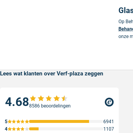
Gla
Op Beh
Behang
onze ma
Lees wat klanten over Verf-plaza zeggen
4.68
Sne
8586 beoordelingen
Sne
Gesc
5
6941
4
1107