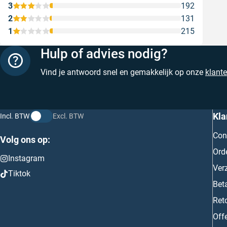
3
192
2
131
1
215
Hulp of advies nodig?
Vind je antwoord snel en gemakkelijk op onze
klant
Kla
Incl. BTW
Excl. BTW
Con
Volg ons op:
Ord
Instagram
Ver
Tiktok
Bet
Ret
Off