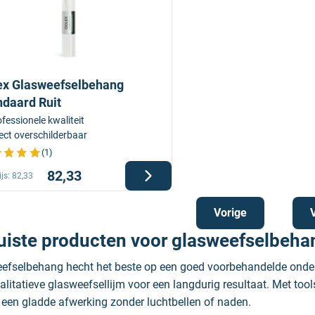
ex Glasweefselbehang
ndaard Ruit
fessionele kwaliteit
ect overschilderbaar
(1)
82,33
ijs:
82,33
Vorige
juiste producten voor glasweefselbeha
efselbehang hecht het beste op een goed voorbehandelde onderg
alitatieve glasweefsellijm voor een langdurig resultaat. Met too
r een gladde afwerking zonder luchtbellen of naden.