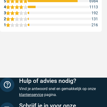
5
6984
4
1113
3
192
2
131
1
216
Snelle levering
Met (grat
Snelle levering, prijzen zijn goed. En
Met (grati
duidelijke website
sterren zi
Geschreven door Henri d. op 8 augustus 2026
Geschreven
Hulp of advies nodig?
Vind je antwoord snel en gemakkelijk op onze
klantenservice
pagina.
Schrijf je in voor onze