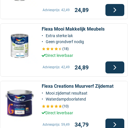
24,89
Adviesprijs:
42,49
Flexa Mooi Makkelijk Meubels
Extra sterke lak
Geen grondverf nodig
(18)
Direct leverbaar
24,89
Adviesprijs:
42,49
Flexa Creations Muurverf Zijdemat
Mooi zijdemat resultaat
Waterdampdoorlatend
(10)
Direct leverbaar
34,79
Adviesprijs:
59,49