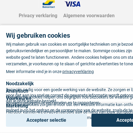
Privacy verklaring
Algemene voorwaarden
Wij gebruiken cookies
Wij maken gebruik van cookies en soortgelijke technieken om je bezo
gebruiksvriendelijker en persoonlijker te maken. Sommige cookies zij
website goed te laten functioneren. Andere cookies helpen ons om sta
verzamelen, je voorkeuren op te slaan of gerichte advertenties te tone
Meer informatie vind je in onze
privacyverklaring
Noodzakelijk
Deze zijn nodig voor een goede werking van de website. Ze zorgen er 
Analytisch
voor dat aan jou snel en correct de gewenste informatie wordt getoon
Statistische cookies helpen ons begrijpen hoe bezoekers de website g
Voorkeuren
dat je onze website bezoekt.
anoniem gegevens te verzamelen en te rapporteren.
Voorkeurscookies zorgen ervoor dat een website informatie kan onth
Marketing
invloed is op het gedrag en de vormgeving van de website, zoals de t
Hierdoor kunnen wij en adverteerders aan de hand van jouw surfged
voorkeur of de regio waar u woont.
gepersonaliseerde online advertenties en op maat gemaakte content 
Accepteer selectie
Accepte