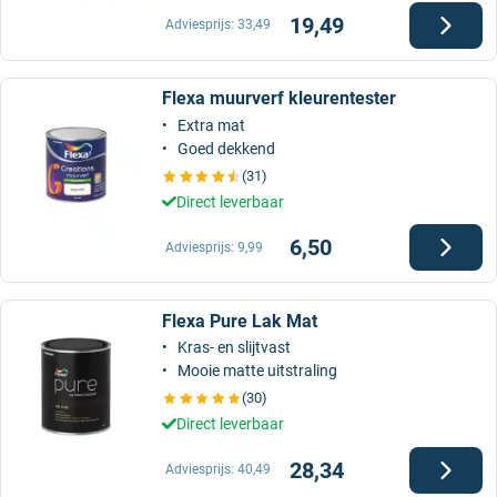
19,49
Adviesprijs:
33,49
Flexa muurverf kleurentester
Extra mat
Goed dekkend
(31)
Direct leverbaar
6,50
Adviesprijs:
9,99
Flexa Pure Lak Mat
Kras- en slijtvast
Mooie matte uitstraling
(30)
Direct leverbaar
28,34
Adviesprijs:
40,49