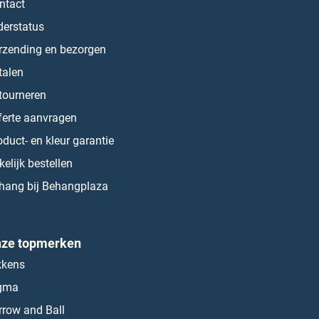
ntact
derstatus
rzending en bezorgen
talen
tourneren
ferte aanvragen
oduct- en kleur garantie
kelijk bestellen
hang bij Behangplaza
ze topmerken
kkens
gma
rrow and Ball