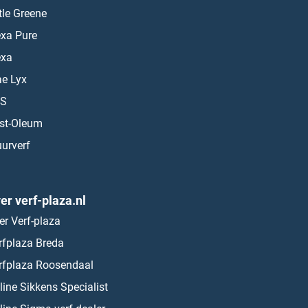
ttle Greene
exa Pure
exa
ae Lyx
S
st-Oleum
urverf
er verf-plaza.nl
er Verf-plaza
rfplaza Breda
rfplaza Roosendaal
line Sikkens Specialist