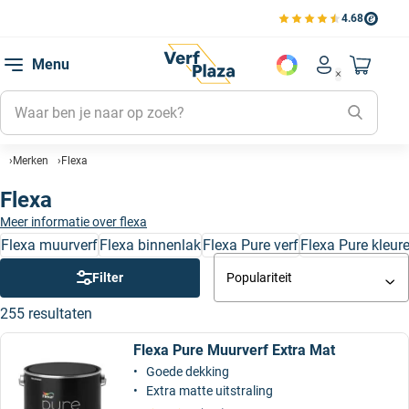
4.68
Bekijk de verfplaza beoord
Mijn be
Menu
Mijn pa
Account men
Naar mi
Mijn kl
Mijn g
Merken
Flexa
Inlogge
Flexa
Meer informatie over flexa
Flexa muurverf
Flexa binnenlak
Flexa Pure verf
Flexa Pure kleur
Filter
Populariteit
255 resultaten
Flexa Pure Muurverf Extra Mat
Goede dekking
Extra matte uitstraling