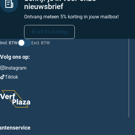
nieuwsbrief
Ontvang meteen 5% korting in jouw mailbox!
Ik wil 5% korting
Incl. BTW
Excl. BTW
Volg ons op:
Instagram
Tiktok
antenservice