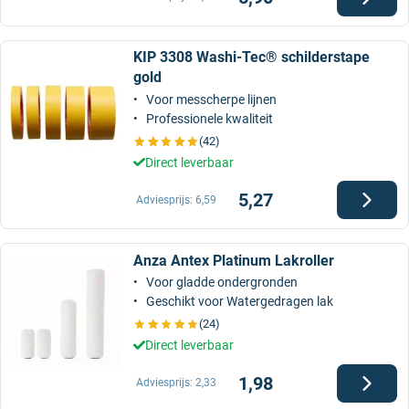
KIP 3308 Washi-Tec® schilderstape
gold
Voor messcherpe lijnen
Professionele kwaliteit
(42)
Direct leverbaar
5,27
Adviesprijs:
6,59
Anza Antex Platinum Lakroller
Voor gladde ondergronden
Geschikt voor Watergedragen lak
(24)
Direct leverbaar
1,98
Adviesprijs:
2,33