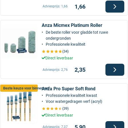
1,66
Adviesprijs:
1,66
Anza Micmex Platinum Roller
De beste roller voor gladde tot ruwe
ondergronden
Professionele kwaliteit
(34)
Direct leverbaar
2,35
Adviesprijs:
2,76
Anza Pro Super Soft Rond
Beste keuze voor binnenverf
Professionele kwaliteit kwast
Voor watergedragen verf (acryl)
(39)
Direct leverbaar
5,90
Adviesprijs:
7,37