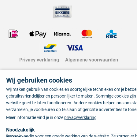
Bekijk de verfplaza beoordelingen
Privacy verklaring
Algemene voorwaarden
Wij gebruiken cookies
Wij maken gebruik van cookies en soortgelijke technieken om je bezo
gebruiksvriendelijker en persoonlijker te maken. Sommige cookies zij
website goed te laten functioneren. Andere cookies helpen ons om sta
verzamelen, je voorkeuren op te slaan of gerichte advertenties te tone
Meer informatie vind je in onze
privacyverklaring
Noodzakelijk
Deze zijn nodig voor een goede werking van de website. Ze zorgen er 