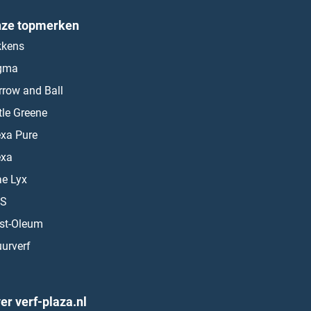
ze topmerken
kkens
gma
rrow and Ball
ttle Greene
exa Pure
exa
ae Lyx
S
st-Oleum
urverf
er verf-plaza.nl