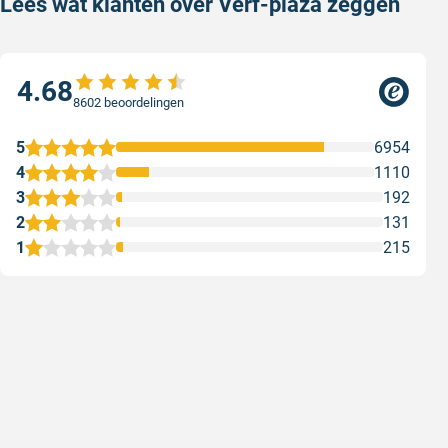
Lees wat klanten over Verf-plaza zeggen
4.68
8602 beoordelingen
5
6954
4
1110
3
192
2
131
1
215
Snelle levering
Keurig
Snelle levering!
Goed verp
prijs
Geschreven door Nancy K. op 7 augustus 2026
Geschreve