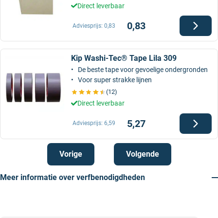
Direct leverbaar
0,83
Adviesprijs:
0,83
Kip Washi-Tec® Tape Lila 309
De beste tape voor gevoelige ondergronden
Voor super strakke lijnen
(12)
Direct leverbaar
5,27
Adviesprijs:
6,59
Vorige
Volgende
Meer informatie over verfbenodigdheden