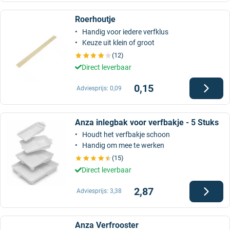
Roerhoutje
Handig voor iedere verfklus
Keuze uit klein of groot
(12)
Direct leverbaar
0,15
Adviesprijs:
0,09
Anza inlegbak voor verfbakje - 5 Stuks
Houdt het verfbakje schoon
Handig om mee te werken
(15)
Direct leverbaar
2,87
Adviesprijs:
3,38
Anza Verfrooster