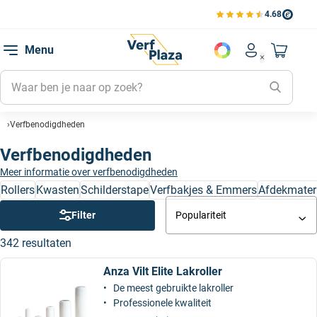
4.68
Bekijk de verfplaza beoord
Mijn be
Menu
Mijn pa
Account men
Naar mi
Mijn kl
Mijn g
Verfbenodigdheden
Inlogge
Verfbenodigdheden
Meer informatie over verfbenodigdheden
Rollers
Kwasten
Schilderstape
Verfbakjes & Emmers
Afdekmater
Filter
Populariteit
342 resultaten
Anza Vilt Elite Lakroller
De meest gebruikte lakroller
Professionele kwaliteit