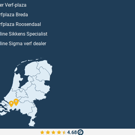
er Verf-plaza
rfplaza Breda
rfplaza Roosendaal
line Sikkens Specialist
line Sigma verf dealer
4.68