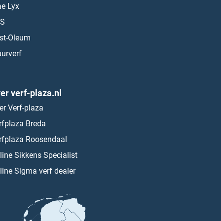
ae Lyx
S
st-Oleum
urverf
er verf-plaza.nl
er Verf-plaza
rfplaza Breda
rfplaza Roosendaal
line Sikkens Specialist
line Sigma verf dealer