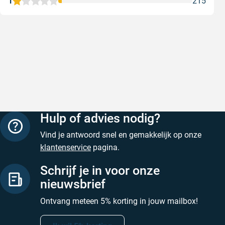
1
215
Snelle levering
Keurig
Snelle levering!
Goed verp
prijs
Geschreven door Nancy K. op 7 augustus 2026
Geschreve
Hulp of advies nodig?
Vind je antwoord snel en gemakkelijk op onze
klantenservice
pagina.
Schrijf je in voor onze
nieuwsbrief
Ontvang meteen 5% korting in jouw mailbox!