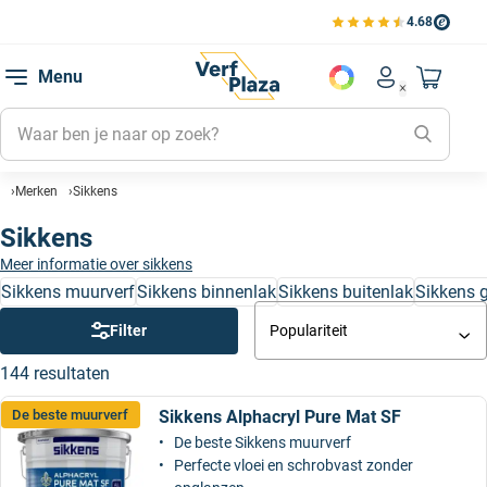
4.68
Bekijk de verfplaza beoord
Mijn be
Menu
Mijn pa
Account men
Naar mi
Mijn kl
Mijn g
Merken
Sikkens
Inlogge
Sikkens
Meer informatie over sikkens
Sikkens muurverf
Sikkens binnenlak
Sikkens buitenlak
Sikkens 
Filter
Populariteit
144 resultaten
Sikkens Alphacryl Pure Mat SF
De beste muurverf
De beste Sikkens muurverf
Perfecte vloei en schrobvast zonder