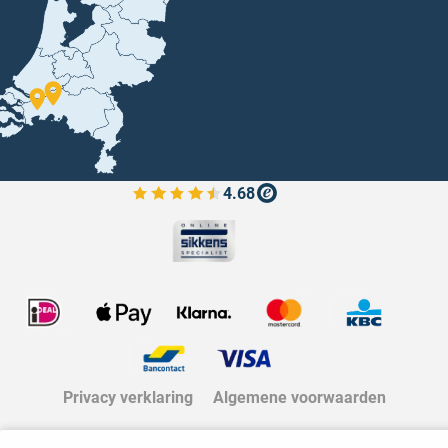
4.68
Bekijk de verfplaza beoordelingen
Privacy verklaring
Algemene voorwaarden