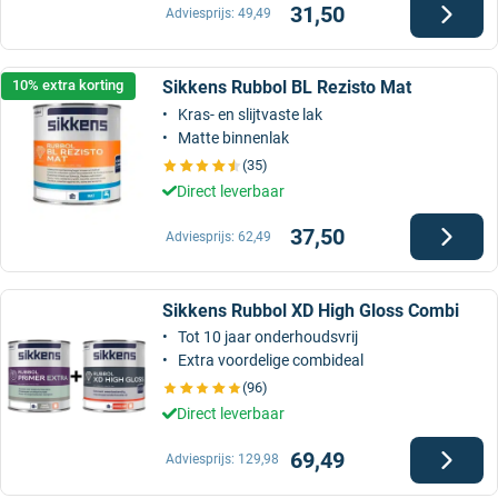
31,50
Adviesprijs:
49,49
Sikkens Rubbol BL Rezisto Mat
10% extra korting
Kras- en slijtvaste lak
Matte binnenlak
(35)
Direct leverbaar
37,50
Adviesprijs:
62,49
Sikkens Rubbol XD High Gloss Combi
Tot 10 jaar onderhoudsvrij
Extra voordelige combideal
(96)
Direct leverbaar
69,49
Adviesprijs:
129,98