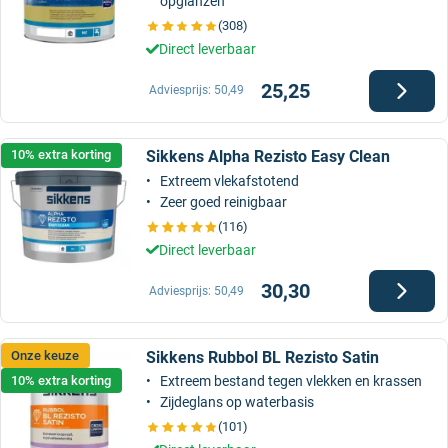
opglanzen
(308)
Direct leverbaar
25,25
Adviesprijs:
50,49
Sikkens Alpha Rezisto Easy Clean
10% extra korting
Extreem vlekafstotend
Zeer goed reinigbaar
(116)
Direct leverbaar
30,30
Adviesprijs:
50,49
Sikkens Rubbol BL Rezisto Satin
Onze keuze
10% extra korting
Extreem bestand tegen vlekken en krassen
Zijdeglans op waterbasis
(101)