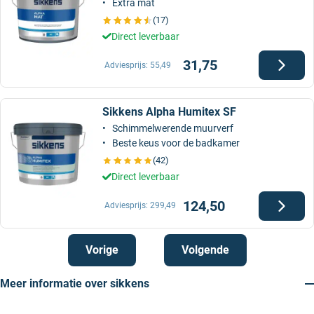
Extra mat
(17)
Direct leverbaar
31,75
Adviesprijs:
55,49
Sikkens Alpha Humitex SF
Schimmelwerende muurverf
Beste keus voor de badkamer
(42)
Direct leverbaar
124,50
Adviesprijs:
299,49
Vorige
Volgende
Meer informatie over sikkens