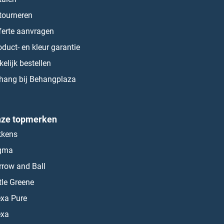
tourneren
ferte aanvragen
oduct- en kleur garantie
kelijk bestellen
hang bij Behangplaza
ze topmerken
kkens
gma
rrow and Ball
ttle Greene
exa Pure
exa