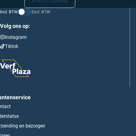
Ik wil 5% korting
Incl. BTW
Excl. BTW
Volg ons op:
Instagram
Tiktok
antenservice
ntact
derstatus
rzending en bezorgen
talen