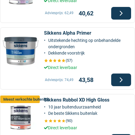
Direct leverbaar
40,62
Adviesprijs:
62,49
Sikkens Alpha Primer
Uitstekende hechting op onbehandelde
ondergronden
Dekkende voorstrijk
(57)
Direct leverbaar
43,58
Adviesprijs:
74,49
Sikkens Rubbol XD High Gloss
Meest verkochte buitenlak
10 jaar buitenduurzaamheid
De beste Sikkens buitenlak
(90)
Direct leverbaar