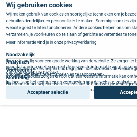
Wij gebruiken cookies
Wij maken gebruik van cookies en soortgelijke technieken om je bezo
gebruiksvriendelijker en persoonlijker te maken. Sommige cookies zij
website goed te laten functioneren. Andere cookies helpen ons om sta
verzamelen, je voorkeuren op te slaan of gerichte advertenties te tone
Meer informatie vind je in onze
privacyverklaring
Noodzakelijk
Deze zijn nodig voor een goede werking van de website. Ze zorgen er 
Analytisch
voor dat aan jou snel en correct de gewenste informatie wordt getoon
Statistische cookies helpen ons begrijpen hoe bezoekers de website g
Voorkeuren
dat je onze website bezoekt.
anoniem gegevens te verzamelen en te rapporteren.
Voorkeurscookies zorgen ervoor dat een website informatie kan onth
Marketing
invloed is op het gedrag en de vormgeving van de website, zoals de t
Hierdoor kunnen wij en adverteerders aan de hand van jouw surfged
voorkeur of de regio waar u woont.
gepersonaliseerde online advertenties en op maat gemaakte content 
Accepteer selectie
Accepte