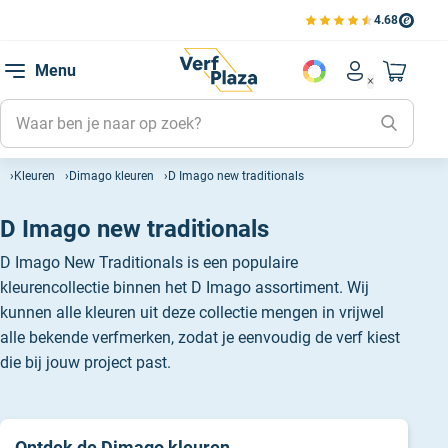
4.68
Bekijk de verfplaza beoord
Mijn be
Menu
Mijn pa
Account men
Naar mi
Mijn kl
Mijn g
Kleuren
Dimago kleuren
D Imago new traditionals
Inlogge
D Imago new traditionals
D Imago New Traditionals is een populaire
kleurencollectie binnen het D Imago assortiment. Wij
kunnen alle kleuren uit deze collectie mengen in vrijwel
alle bekende verfmerken, zodat je eenvoudig de verf kiest
die bij jouw project past.
Ontdek de Dimago kleuren