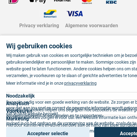
Privacy verklaring
Algemene voorwaarden
Wij gebruiken cookies
Wij maken gebruik van cookies en soortgelijke technieken om je bezo
gebruiksvriendelijker en persoonlijker te maken. Sommige cookies zij
website goed te laten functioneren. Andere cookies helpen ons om sta
verzamelen, je voorkeuren op te slaan of gerichte advertenties te tone
Meer informatie vind je in onze
privacyverklaring
Noodzakelijk
Deze zijn nodig voor een goede werking van de website. Ze zorgen er 
Analytisch
voor dat aan jou snel en correct de gewenste informatie wordt getoon
Statistische cookies helpen ons begrijpen hoe bezoekers de website g
Voorkeuren
dat je onze website bezoekt.
anoniem gegevens te verzamelen en te rapporteren.
Voorkeurscookies zorgen ervoor dat een website informatie kan onth
Marketing
invloed is op het gedrag en de vormgeving van de website, zoals de t
Hierdoor kunnen wij en adverteerders aan de hand van jouw surfged
voorkeur of de regio waar u woont.
gepersonaliseerde online advertenties en op maat gemaakte content 
Accepteer selectie
Accepte