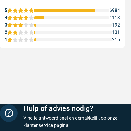
5
6984
4
1113
3
192
2
131
1
216
Snelle levering
Met (grat
Snelle levering, prijzen zijn goed. En
Met (grati
duidelijke website
sterren zi
Geschreven door Henri d. op 8 augustus 2026
Geschreven
Hulp of advies nodig?
Vind je antwoord snel en gemakkelijk op onze
klantenservice
pagina.