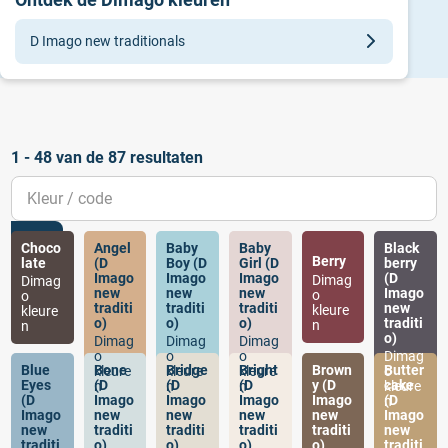
D Imago new traditionals
Alle collecties
D Imago new traditionals
1 - 48 van de 87 resultaten
Choco
Angel
Baby
Baby
Black
Berry
late
(D
Boy (D
Girl (D
berry
Imago
Imago
Imago
(D
Dimag
Dimag
new
new
new
Imago
o
o
traditi
traditi
traditi
new
kleure
kleure
o)
o)
o)
traditi
n
n
o)
Dimag
Dimag
Dimag
o
o
o
Dimag
Blue
Bone
Bridge
Bright
Brown
Butter
kleure
kleure
kleure
o
Eyes
(D
(D
(D
y (D
cake
n
n
n
kleure
(D
Imago
Imago
Imago
Imago
(D
n
Imago
new
new
new
new
Imago
new
traditi
traditi
traditi
traditi
new
traditi
o)
o)
o)
o)
traditi