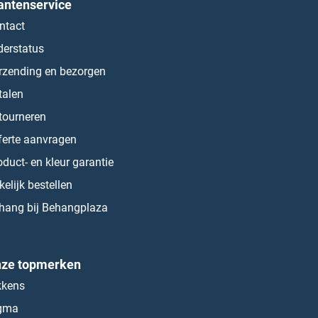
antenservice
ntact
derstatus
rzending en bezorgen
talen
tourneren
ferte aanvragen
oduct- en kleur garantie
kelijk bestellen
hang bij Behangplaza
ze topmerken
kkens
gma