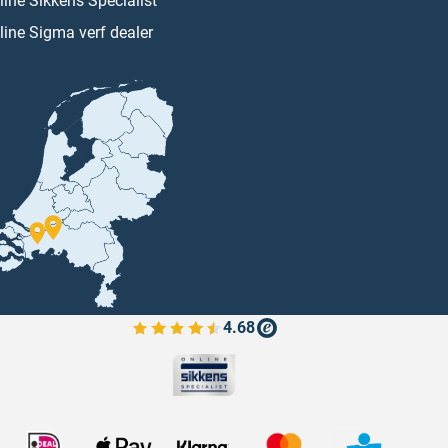
line Sikkens Specialist
line Sigma verf dealer
4.68
Bekijk de verfplaza beoordelingen