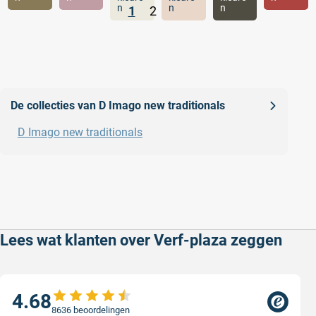
n
n
n
1
2
.
De collecties van D Imago new traditionals
D Imago new traditionals
Lees wat klanten over Verf-plaza zeggen
4.68
8636 beoordelingen