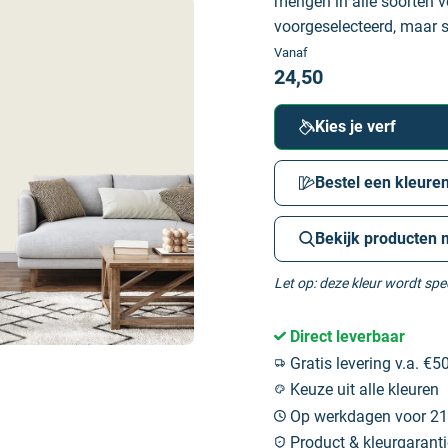
mengen in alle soorten v
voorgeselecteerd, maar sc
Vanaf
24,50
Kies je verf
Bestel een kleuren
Bekijk producten 
Let op: deze kleur wordt sp
Direct leverbaar
Gratis levering v.a. €50
Keuze uit alle kleuren
Op werkdagen voor 21:
Product & kleurgaranti