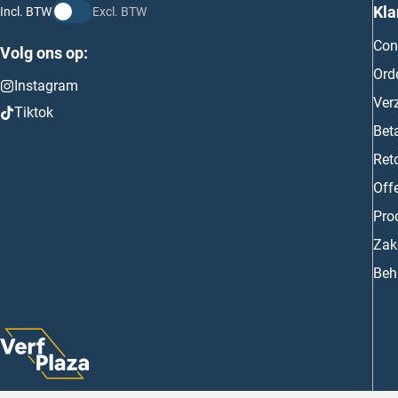
Kla
Incl. BTW
Excl. BTW
Con
Volg ons op:
Ord
Instagram
Ver
Tiktok
Bet
Ret
Off
Prod
Zake
Beh