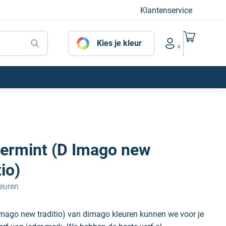
Klantenservice
Naar mijn
Kies je kleur
Account menu
ermint (D Imago new
tio)
euren
Imago new traditio) van dimago kleuren kunnen we voor je