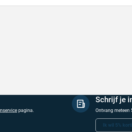
lle levering
Met (gr
le levering, prijzen zijn goed. En duidelijke
Met (gra
site
zijn
hreven door Henri d. op 8 augustus 2026
Geschrev
Schrijf je 
enservice
pagina.
Ontvang meteen 5
Ik wil 5% kort