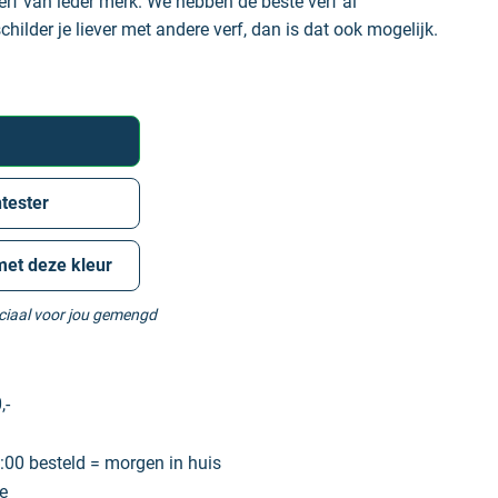
erf van ieder merk. We hebben de beste verf al
hilder je liever met andere verf, dan is dat ook mogelijk.
tester
met deze kleur
eciaal voor jou gemengd
,-
00 besteld = morgen in huis
e