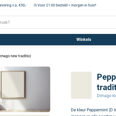
levering v.a. €50,-
Voor 21:00 besteld = morgen in huis*
Sigma
Farrow and Ball
Kleuren
Winkels
Imago new traditio)
Pepp
tradi
Dimago kl
De kleur Peppermint (D 