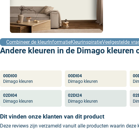
Combineer de kleur
Informatie
Kleurinspiratie
Veelgestelde vra
Andere kleuren in de Dimago kleuren c
00DI00
00DI04
00
Dimago kleuren
Dimago kleuren
Di
02DI04
02DI24
02
Dimago kleuren
Dimago kleuren
Di
Dit vinden onze klanten van dit product
Deze reviews zijn verzameld vanuit alle producten waarin deze