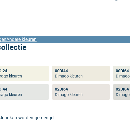
gen
Andere kleuren
ollectie
DI24
00DI44
00DI64
mago kleuren
Dimago kleuren
Dimago 
DI44
02DI64
02DI84
mago kleuren
Dimago kleuren
Dimago 
 kleur kan worden gemengd.