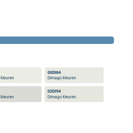
00DI84
kleuren
Dimago kleuren
02DI94
kleuren
Dimago kleuren