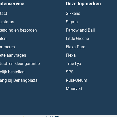
ntenservice
Onze topmerken
tact
Sikkens
erstatus
Sigma
zending en bezorgen
Farrow and Ball
alen
Little Greene
ourneren
Flexa Pure
erte aanvragen
Flexa
uct- en kleur garantie
Trae Lyx
lijk bestellen
SPS
ang bij Behangplaza
Rust-Oleum
Muurverf