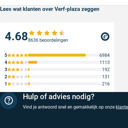
Lees wat klanten over Verf-plaza zeggen
4.68
Sne
8636 beoordelingen
Snel
web
5
6984
Gesc
4
1113
3
192
2
131
1
216
Hulp of advies nodig?
Vind je antwoord snel en gemakkelijk op onze
klant