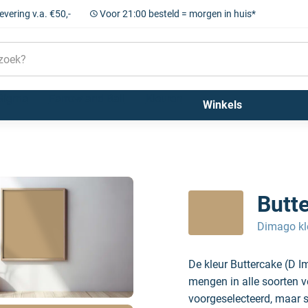
levering v.a. €50,-
Voor 21:00 besteld = morgen in huis*
Sigma
Farrow and Ball
Kleuren
Winkels
Imago new traditio)
Butte
Dimago kl
De kleur Buttercake (D I
mengen in alle soorten v
voorgeselecteerd, maar sc