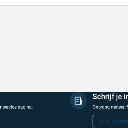
lle levering
Keurig
le levering!
Goed verpakt, sne
chreven door Nancy K. op 7 augustus 2026
Geschreven door O
Schrijf je 
enservice
pagina.
Ontvang meteen 5
Ik wil 5% kort