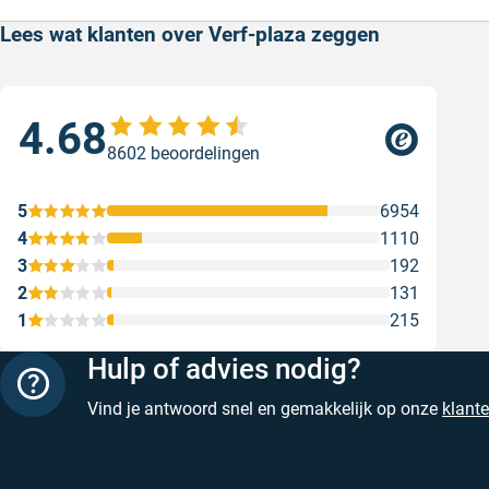
Lees wat klanten over Verf-plaza zeggen
4.68
Sne
8602 beoordelingen
Snel
Ges
5
6954
4
1110
3
192
2
131
1
215
Hulp of advies nodig?
Vind je antwoord snel en gemakkelijk op onze
klant