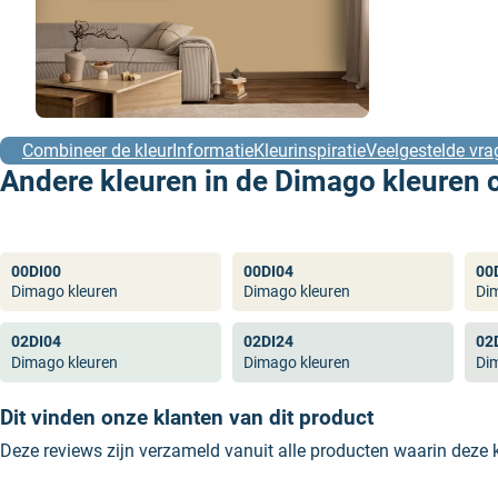
Combineer de kleur
Informatie
Kleurinspiratie
Veelgestelde vra
Andere kleuren in de Dimago kleuren c
00DI00
00DI04
00
Dimago kleuren
Dimago kleuren
Di
02DI04
02DI24
02
Dimago kleuren
Dimago kleuren
Di
Dit vinden onze klanten van dit product
Deze reviews zijn verzameld vanuit alle producten waarin deze