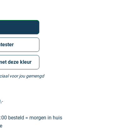
tester
met deze kleur
eciaal voor jou gemengd
,-
00 besteld = morgen in huis
e