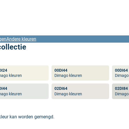
gen
Andere kleuren
ollectie
DI24
00DI44
00DI64
mago kleuren
Dimago kleuren
Dimago 
DI44
02DI64
02DI84
mago kleuren
Dimago kleuren
Dimago 
 kleur kan worden gemengd.