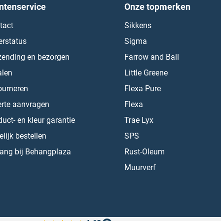
ntenservice
Onze topmerken
tact
Sikkens
erstatus
Sigma
zending en bezorgen
Farrow and Ball
alen
Little Greene
ourneren
Flexa Pure
erte aanvragen
Flexa
uct- en kleur garantie
Trae Lyx
lijk bestellen
SPS
ang bij Behangplaza
Rust-Oleum
Muurverf