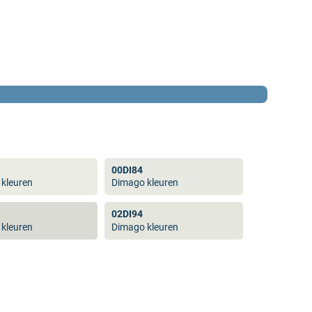
00DI84
kleuren
Dimago kleuren
02DI94
kleuren
Dimago kleuren