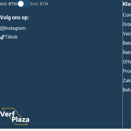
Kla
Incl. BTW
Excl. BTW
Con
Volg ons op:
Ord
Instagram
Ver
Tiktok
Bet
Ret
Off
Prod
Zake
Beh