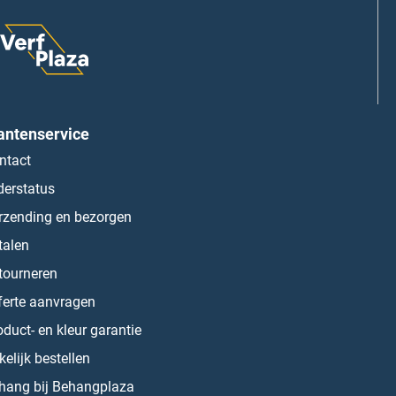
antenservice
ntact
derstatus
rzending en bezorgen
talen
tourneren
ferte aanvragen
oduct- en kleur garantie
kelijk bestellen
hang bij Behangplaza