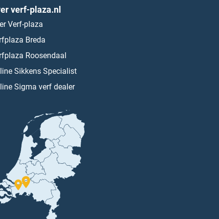
er verf-plaza.nl
er Verf-plaza
rfplaza Breda
rfplaza Roosendaal
line Sikkens Specialist
line Sigma verf dealer