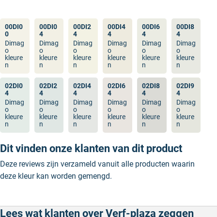
00DI0
00DI0
00DI2
00DI4
00DI6
00DI8
0
4
4
4
4
4
Dimag
Dimag
Dimag
Dimag
Dimag
Dimag
o
o
o
o
o
o
kleure
kleure
kleure
kleure
kleure
kleure
n
n
n
n
n
n
02DI0
02DI2
02DI4
02DI6
02DI8
02DI9
4
4
4
4
4
4
Dimag
Dimag
Dimag
Dimag
Dimag
Dimag
o
o
o
o
o
o
kleure
kleure
kleure
kleure
kleure
kleure
n
n
n
n
n
n
Dit vinden onze klanten van dit product
Deze reviews zijn verzameld vanuit alle producten waarin
deze kleur kan worden gemengd.
Lees wat klanten over Verf-plaza zeggen