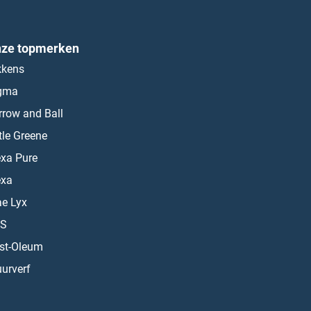
ze topmerken
kkens
gma
rrow and Ball
ttle Greene
exa Pure
exa
ae Lyx
S
st-Oleum
urverf