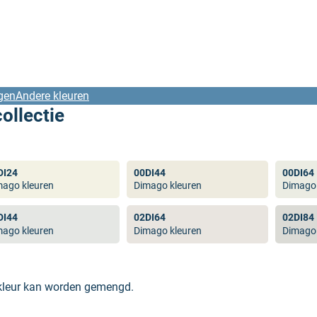
gen
Andere kleuren
ollectie
DI24
00DI44
00DI64
mago kleuren
Dimago kleuren
Dimago 
DI44
02DI64
02DI84
mago kleuren
Dimago kleuren
Dimago 
 kleur kan worden gemengd.