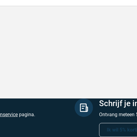
lle levering
Keurig
le levering!
Goed verpakt, sne
chreven door Nancy K. op 7 augustus 2026
Geschreven door O
Schrijf je 
enservice
pagina.
Ontvang meteen 5
Ik wil 5% kort