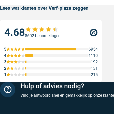
Lees wat klanten over Verf-plaza zeggen
4.68
Sne
8602 beoordelingen
Snel
Ges
5
6954
4
1110
3
192
2
131
1
215
Hulp of advies nodig?
Vind je antwoord snel en gemakkelijk op onze
klant