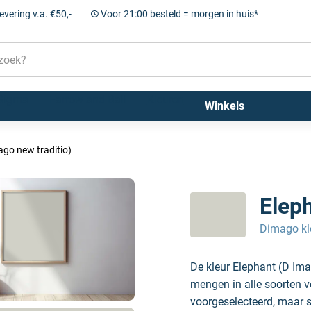
levering v.a. €50,-
Voor 21:00 besteld = morgen in huis*
Sigma
Farrow and Ball
Kleuren
Winkels
ago new traditio)
Eleph
Dimago kl
De kleur Elephant (D Im
mengen in alle soorten v
voorgeselecteerd, maar sc