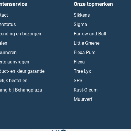
ntenservice
Onze topmerken
tact
Sikkens
erstatus
Sigma
zending en bezorgen
Farrow and Ball
alen
Little Greene
ourneren
Flexa Pure
erte aanvragen
Flexa
uct- en kleur garantie
Trae Lyx
lijk bestellen
SPS
ang bij Behangplaza
Rust-Oleum
Muurverf