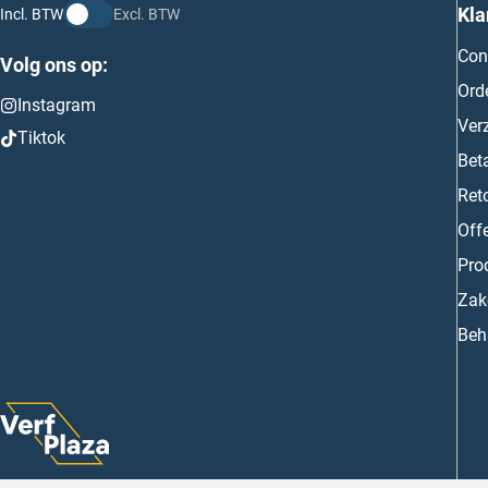
Kla
Incl. BTW
Excl. BTW
Con
Volg ons op:
Ord
Instagram
Ver
Tiktok
Bet
Ret
Off
Prod
Zake
Beh