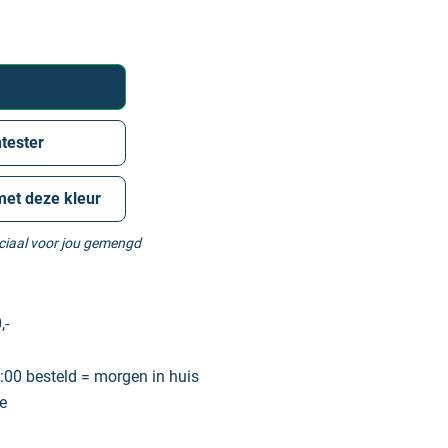
tester
met deze kleur
eciaal voor jou gemengd
,-
00 besteld = morgen in huis
e