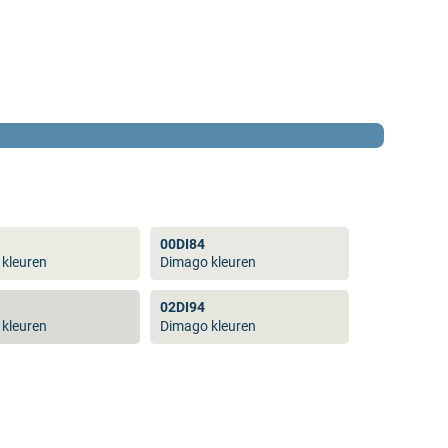
00DI84
kleuren
Dimago kleuren
02DI94
kleuren
Dimago kleuren