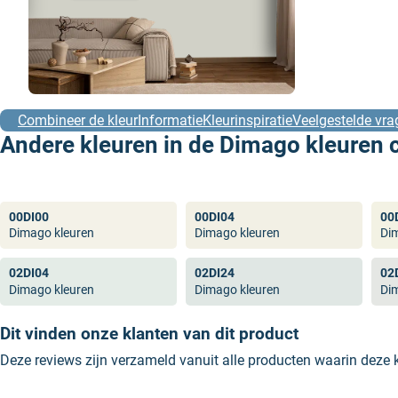
Combineer de kleur
Informatie
Kleurinspiratie
Veelgestelde vra
Andere kleuren in de Dimago kleuren c
00DI00
00DI04
00
Dimago kleuren
Dimago kleuren
Di
02DI04
02DI24
02
Dimago kleuren
Dimago kleuren
Di
Dit vinden onze klanten van dit product
Deze reviews zijn verzameld vanuit alle producten waarin deze