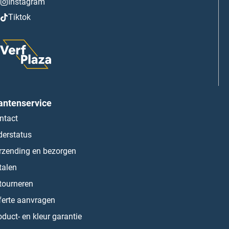
Instagram
Tiktok
antenservice
ntact
derstatus
rzending en bezorgen
talen
tourneren
ferte aanvragen
oduct- en kleur garantie