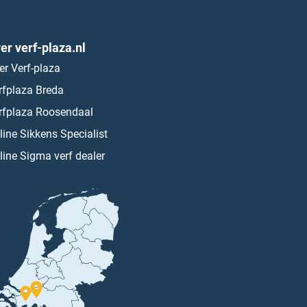
er verf-plaza.nl
er Verf-plaza
rfplaza Breda
rfplaza Roosendaal
line Sikkens Specialist
line Sigma verf dealer