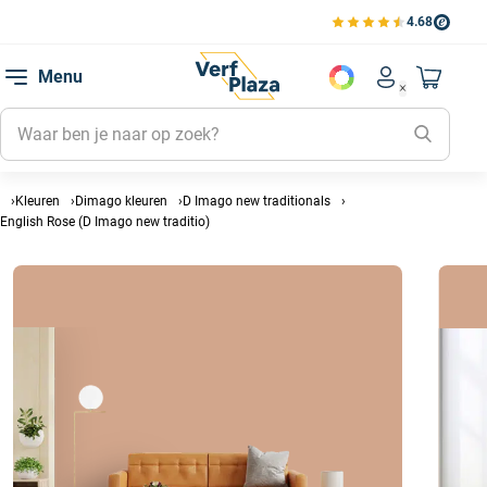
4.68
Bekijk de verfplaza beoord
Mijn be
Menu
Mijn pa
Account men
Naar mi
Mijn kl
Mijn g
Inlogge
Kleuren
Dimago kleuren
D Imago new traditionals
English Rose (D Imago new traditio)