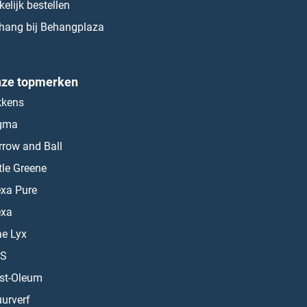
kelijk bestellen
hang bij Behangplaza
ze topmerken
kkens
gma
rrow and Ball
ttle Greene
exa Pure
exa
ae Lyx
S
st-Oleum
urverf