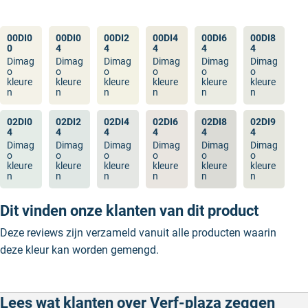
00DI0
00DI0
00DI2
00DI4
00DI6
00DI8
0
4
4
4
4
4
Dimag
Dimag
Dimag
Dimag
Dimag
Dimag
o
o
o
o
o
o
kleure
kleure
kleure
kleure
kleure
kleure
n
n
n
n
n
n
02DI0
02DI2
02DI4
02DI6
02DI8
02DI9
4
4
4
4
4
4
Dimag
Dimag
Dimag
Dimag
Dimag
Dimag
o
o
o
o
o
o
kleure
kleure
kleure
kleure
kleure
kleure
n
n
n
n
n
n
Dit vinden onze klanten van dit product
Deze reviews zijn verzameld vanuit alle producten waarin
deze kleur kan worden gemengd.
Lees wat klanten over Verf-plaza zeggen