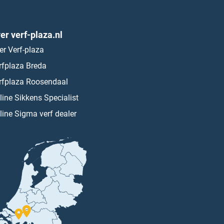
er verf-plaza.nl
er Verf-plaza
rfplaza Breda
rfplaza Roosendaal
line Sikkens Specialist
line Sigma verf dealer