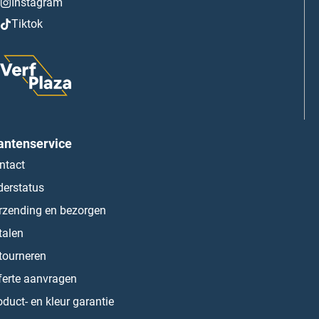
Instagram
Tiktok
antenservice
ntact
derstatus
rzending en bezorgen
talen
tourneren
ferte aanvragen
oduct- en kleur garantie