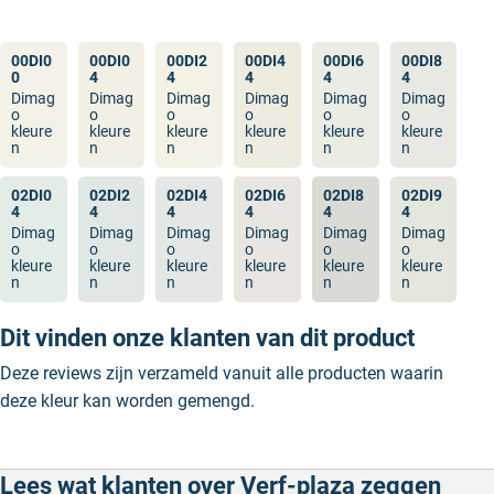
00DI0
00DI0
00DI2
00DI4
00DI6
00DI8
0
4
4
4
4
4
Dimag
Dimag
Dimag
Dimag
Dimag
Dimag
o
o
o
o
o
o
kleure
kleure
kleure
kleure
kleure
kleure
n
n
n
n
n
n
02DI0
02DI2
02DI4
02DI6
02DI8
02DI9
4
4
4
4
4
4
Dimag
Dimag
Dimag
Dimag
Dimag
Dimag
o
o
o
o
o
o
kleure
kleure
kleure
kleure
kleure
kleure
n
n
n
n
n
n
Dit vinden onze klanten van dit product
Deze reviews zijn verzameld vanuit alle producten waarin
deze kleur kan worden gemengd.
Lees wat klanten over Verf-plaza zeggen