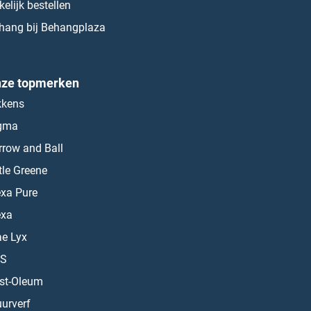
kelijk bestellen
hang bij Behangplaza
ze topmerken
kkens
gma
rrow and Ball
ttle Greene
exa Pure
exa
ae Lyx
S
st-Oleum
urverf