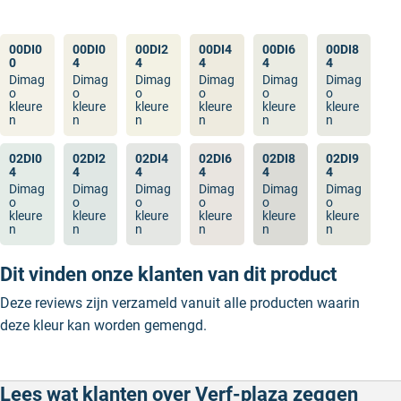
00DI0
00DI0
00DI2
00DI4
00DI6
00DI8
0
4
4
4
4
4
Dimag
Dimag
Dimag
Dimag
Dimag
Dimag
o
o
o
o
o
o
kleure
kleure
kleure
kleure
kleure
kleure
n
n
n
n
n
n
02DI0
02DI2
02DI4
02DI6
02DI8
02DI9
4
4
4
4
4
4
Dimag
Dimag
Dimag
Dimag
Dimag
Dimag
o
o
o
o
o
o
kleure
kleure
kleure
kleure
kleure
kleure
n
n
n
n
n
n
Dit vinden onze klanten van dit product
Deze reviews zijn verzameld vanuit alle producten waarin
deze kleur kan worden gemengd.
Lees wat klanten over Verf-plaza zeggen