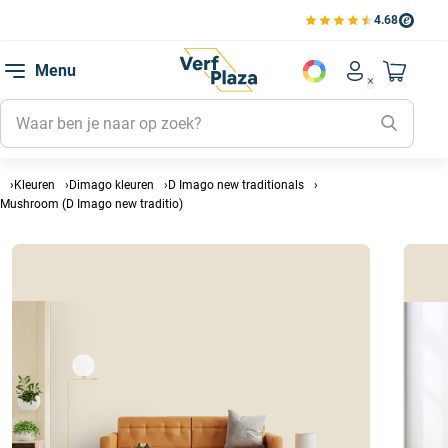
4.68
Bekijk de verfplaza beoord
Mijn be
Menu
Mijn pa
Account men
Naar mi
Mijn kl
Mijn g
Inlogge
Kleuren
Dimago kleuren
D Imago new traditionals
Mushroom (D Imago new traditio)