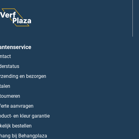
antenservice
ntact
derstatus
rzending en bezorgen
talen
tourneren
ferte aanvragen
oduct- en kleur garantie
kelijk bestellen
hang bij Behangplaza