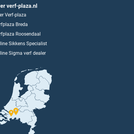
er verf-plaza.nl
er Verf-plaza
rfplaza Breda
rfplaza Roosendaal
line Sikkens Specialist
line Sigma verf dealer