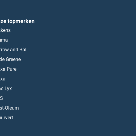
ze topmerken
kkens
gma
rrow and Ball
ttle Greene
exa Pure
exa
ae Lyx
S
st-Oleum
urverf