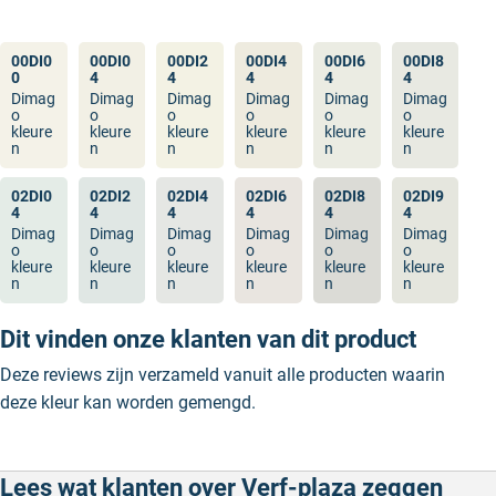
00DI0
00DI0
00DI2
00DI4
00DI6
00DI8
0
4
4
4
4
4
Dimag
Dimag
Dimag
Dimag
Dimag
Dimag
o
o
o
o
o
o
kleure
kleure
kleure
kleure
kleure
kleure
n
n
n
n
n
n
02DI0
02DI2
02DI4
02DI6
02DI8
02DI9
4
4
4
4
4
4
Dimag
Dimag
Dimag
Dimag
Dimag
Dimag
o
o
o
o
o
o
kleure
kleure
kleure
kleure
kleure
kleure
n
n
n
n
n
n
Dit vinden onze klanten van dit product
Deze reviews zijn verzameld vanuit alle producten waarin
deze kleur kan worden gemengd.
Lees wat klanten over Verf-plaza zeggen