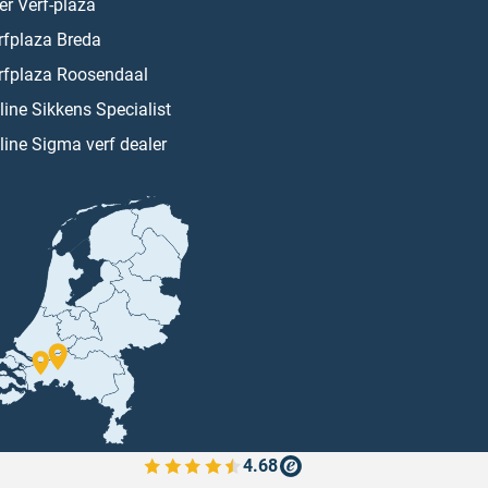
er Verf-plaza
rfplaza Breda
rfplaza Roosendaal
line Sikkens Specialist
line Sigma verf dealer
4.68
Bekijk de verfplaza beoordelingen