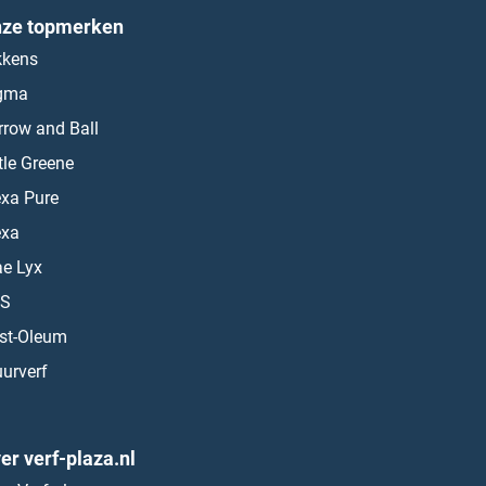
ze topmerken
kkens
gma
rrow and Ball
ttle Greene
exa Pure
exa
ae Lyx
S
st-Oleum
urverf
er verf-plaza.nl