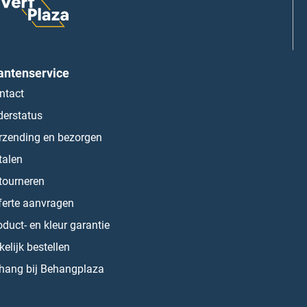
antenservice
ntact
derstatus
rzending en bezorgen
talen
tourneren
ferte aanvragen
oduct- en kleur garantie
kelijk bestellen
hang bij Behangplaza