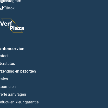
Instagram
Tiktok
antenservice
ntact
derstatus
rzending en bezorgen
talen
tourneren
ferte aanvragen
oduct- en kleur garantie