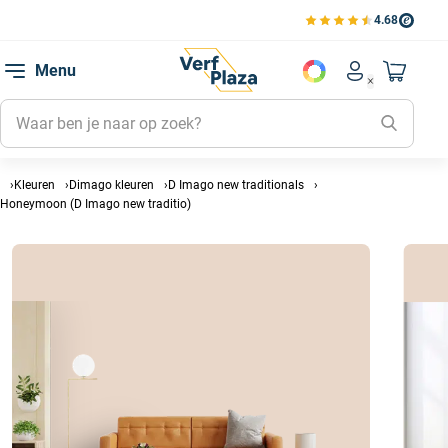
4.68
Bekijk de verfplaza beoord
Mijn be
Menu
Mijn pa
Account men
Naar mi
Mijn kl
Mijn g
Inlogge
Kleuren
Dimago kleuren
D Imago new traditionals
Honeymoon (D Imago new traditio)