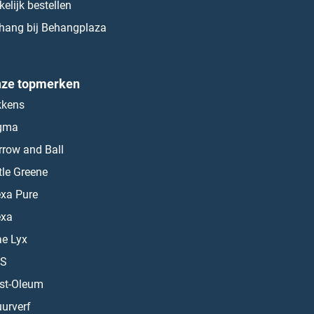
kelijk bestellen
hang bij Behangplaza
ze topmerken
kkens
gma
rrow and Ball
ttle Greene
exa Pure
exa
ae Lyx
S
st-Oleum
urverf