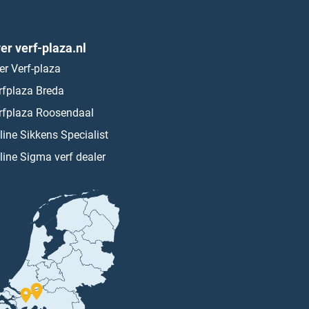
er verf-plaza.nl
er Verf-plaza
rfplaza Breda
rfplaza Roosendaal
line Sikkens Specialist
line Sigma verf dealer