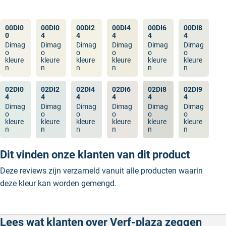
00DI0
00DI0
00DI2
00DI4
00DI6
00DI8
0
4
4
4
4
4
Dimag
Dimag
Dimag
Dimag
Dimag
Dimag
o
o
o
o
o
o
kleure
kleure
kleure
kleure
kleure
kleure
n
n
n
n
n
n
02DI0
02DI2
02DI4
02DI6
02DI8
02DI9
4
4
4
4
4
4
Dimag
Dimag
Dimag
Dimag
Dimag
Dimag
o
o
o
o
o
o
kleure
kleure
kleure
kleure
kleure
kleure
n
n
n
n
n
n
Dit vinden onze klanten van dit product
Deze reviews zijn verzameld vanuit alle producten waarin
deze kleur kan worden gemengd.
Lees wat klanten over Verf-plaza zeggen