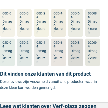
00DI0
00DI0
00DI2
00DI4
00DI6
00DI8
0
4
4
4
4
4
Dimag
Dimag
Dimag
Dimag
Dimag
Dimag
o
o
o
o
o
o
kleure
kleure
kleure
kleure
kleure
kleure
n
n
n
n
n
n
02DI0
02DI2
02DI4
02DI6
02DI8
02DI9
4
4
4
4
4
4
Dimag
Dimag
Dimag
Dimag
Dimag
Dimag
o
o
o
o
o
o
kleure
kleure
kleure
kleure
kleure
kleure
n
n
n
n
n
n
Dit vinden onze klanten van dit product
Deze reviews zijn verzameld vanuit alle producten waarin
deze kleur kan worden gemengd.
Lees wat klanten over Verf-plaza zeggen