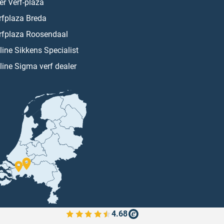
er Verf-plaza
rfplaza Breda
rfplaza Roosendaal
line Sikkens Specialist
line Sigma verf dealer
4.68
Bekijk de verfplaza beoordelingen