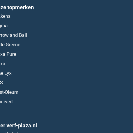
ze topmerken
kkens
gma
rrow and Ball
ttle Greene
exa Pure
exa
ae Lyx
S
st-Oleum
urverf
er verf-plaza.nl