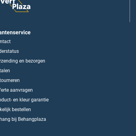
antenservice
ntact
derstatus
rzending en bezorgen
talen
tourneren
ferte aanvragen
oduct- en kleur garantie
kelijk bestellen
hang bij Behangplaza