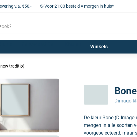
levering v.a. €50,-
Voor 21:00 besteld = morgen in huis*
Sigma
Farrow and Ball
Kleuren
Winkels
new traditio)
Bone
Dimago kl
De kleur Bone (D Imago 
mengen in alle soorten v
voorgeselecteerd, maar sc