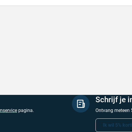
lle levering
Met (gr
le levering, prijzen zijn goed. En duidelijke
Met (gra
site
zijn
hreven door Henri d. op 8 augustus 2026
Geschrev
Schrijf je 
enservice
pagina.
Ontvang meteen 5
Ik wil 5% kort