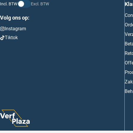
Kla
Incl. BTW
Excl. BTW
Con
Volg ons op:
Ord
Instagram
Ver
Tiktok
Bet
Ret
Off
Prod
Zake
Beh