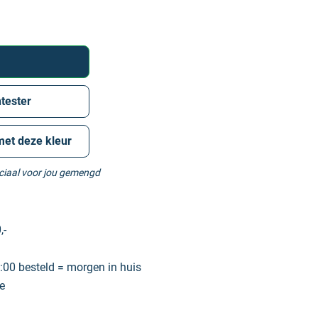
tester
met deze kleur
eciaal voor jou gemengd
,-
00 besteld = morgen in huis
e