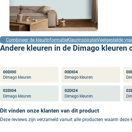
Combineer de kleur
Informatie
Kleurinspiratie
Veelgestelde vra
Andere kleuren in de Dimago kleuren c
00DI00
00DI04
00
Dimago kleuren
Dimago kleuren
Di
02DI04
02DI24
02
Dimago kleuren
Dimago kleuren
Di
Dit vinden onze klanten van dit product
Deze reviews zijn verzameld vanuit alle producten waarin deze