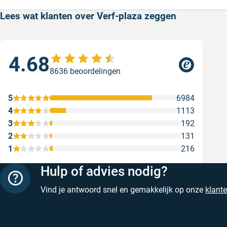
Lees wat klanten over Verf-plaza zeggen
4.68
Sne
8636 beoordelingen
Snel
web
5
6984
Gesc
4
1113
3
192
2
131
1
216
Hulp of advies nodig?
Vind je antwoord snel en gemakkelijk op onze
klant