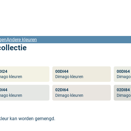
gen
Andere kleuren
ollectie
DI24
00DI44
00DI64
mago kleuren
Dimago kleuren
Dimago 
DI44
02DI64
02DI84
mago kleuren
Dimago kleuren
Dimago 
 kleur kan worden gemengd.