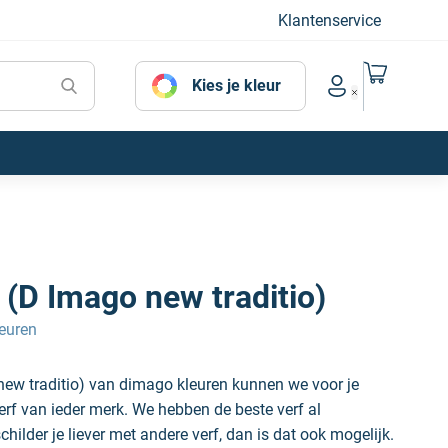
Klantenservice
Naar mijn
Kies je kleur
Account menu
 (D Imago new traditio)
euren
new traditio) van dimago kleuren kunnen we voor je
erf van ieder merk. We hebben de beste verf al
hilder je liever met andere verf, dan is dat ook mogelijk.