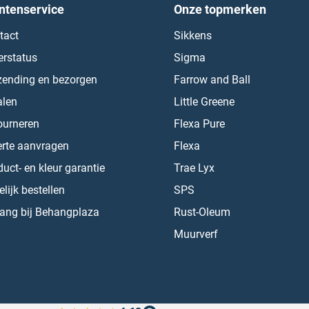
ntenservice
Onze topmerken
tact
Sikkens
erstatus
Sigma
zending en bezorgen
Farrow and Ball
alen
Little Greene
ourneren
Flexa Pure
erte aanvragen
Flexa
uct- en kleur garantie
Trae Lyx
lijk bestellen
SPS
ang bij Behangplaza
Rust-Oleum
Muurverf