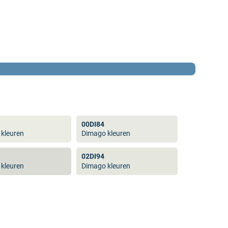
00DI84
kleuren
Dimago kleuren
02DI94
kleuren
Dimago kleuren