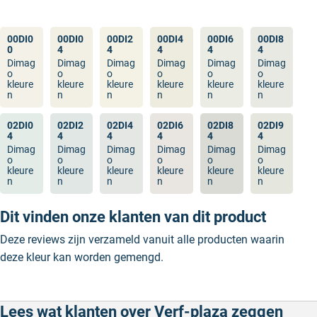
00DI0
00DI0
00DI2
00DI4
00DI6
00DI8
0
4
4
4
4
4
Dimag
Dimag
Dimag
Dimag
Dimag
Dimag
o
o
o
o
o
o
kleure
kleure
kleure
kleure
kleure
kleure
n
n
n
n
n
n
02DI0
02DI2
02DI4
02DI6
02DI8
02DI9
4
4
4
4
4
4
Dimag
Dimag
Dimag
Dimag
Dimag
Dimag
o
o
o
o
o
o
kleure
kleure
kleure
kleure
kleure
kleure
n
n
n
n
n
n
Dit vinden onze klanten van dit product
Deze reviews zijn verzameld vanuit alle producten waarin
deze kleur kan worden gemengd.
Lees wat klanten over Verf-plaza zeggen