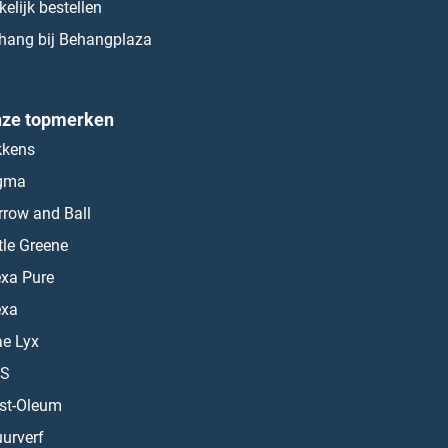
kelijk bestellen
hang bij Behangplaza
ze topmerken
kkens
gma
rrow and Ball
ttle Greene
exa Pure
exa
ae Lyx
S
st-Oleum
urverf