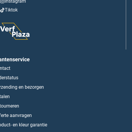
Instagram
Tiktok
antenservice
ntact
derstatus
rzending en bezorgen
talen
tourneren
ferte aanvragen
oduct- en kleur garantie