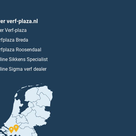
er verf-plaza.nl
er Verf-plaza
rfplaza Breda
rfplaza Roosendaal
line Sikkens Specialist
line Sigma verf dealer