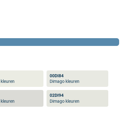
00DI84
kleuren
Dimago kleuren
02DI94
kleuren
Dimago kleuren