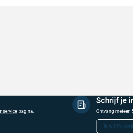
l en correct bezorgd
Prima verpakt e
l en correct bezorgd
Prima verpakt en
hreven door Heleen W. op 6 augustus 2026
Geschreven door Pa
Schrijf je 
enservice
pagina.
Ontvang meteen 5
Ik wil 5% kort