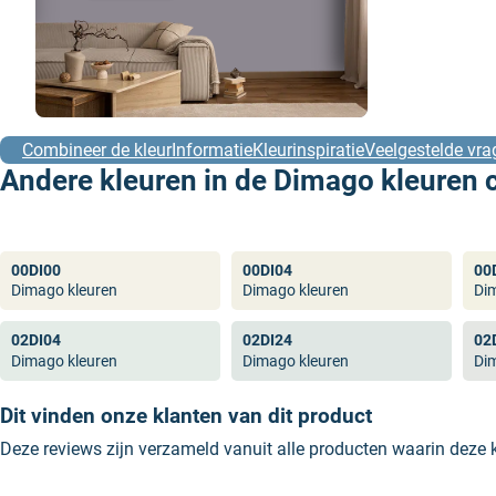
Combineer de kleur
Informatie
Kleurinspiratie
Veelgestelde vra
Andere kleuren in de Dimago kleuren c
00DI00
00DI04
00
Dimago kleuren
Dimago kleuren
Di
02DI04
02DI24
02
Dimago kleuren
Dimago kleuren
Di
Dit vinden onze klanten van dit product
Deze reviews zijn verzameld vanuit alle producten waarin deze