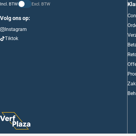
Kla
Incl. BTW
Excl. BTW
Con
Volg ons op:
Ord
Instagram
Ver
Tiktok
Bet
Ret
Off
Prod
Zake
Beh