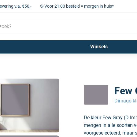
levering v.a. €50,-
Voor 21:00 besteld = morgen in huis*
Sigma
Farrow and Ball
Kleuren
Winkels
ago new traditio)
Few 
Dimago kl
De kleur Few Gray (D Im
mengen in alle soorten v
voorgeselecteerd, maar sc