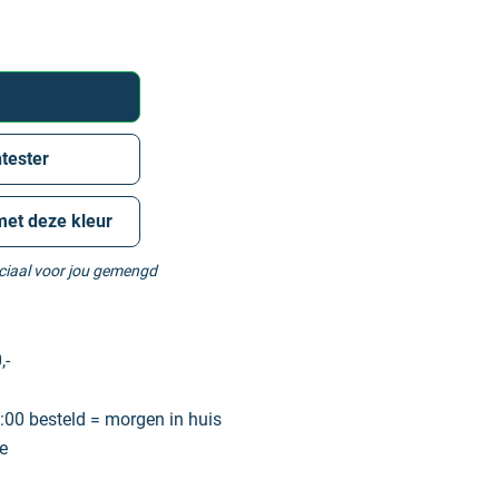
tester
met deze kleur
eciaal voor jou gemengd
,-
00 besteld = morgen in huis
e