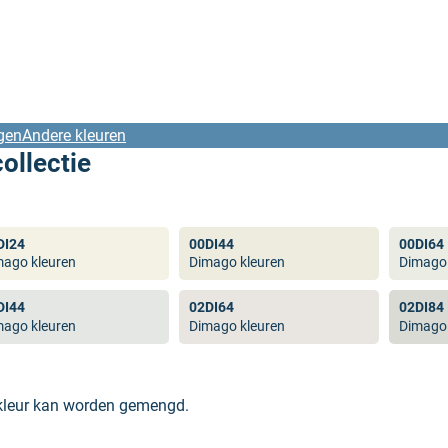
gen
Andere kleuren
ollectie
DI24
00DI44
00DI64
mago kleuren
Dimago kleuren
Dimago 
DI44
02DI64
02DI84
mago kleuren
Dimago kleuren
Dimago 
 kleur kan worden gemengd.