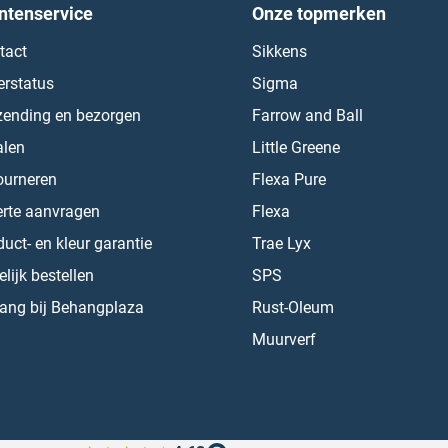
ntenservice
Onze topmerken
tact
Sikkens
erstatus
Sigma
zending en bezorgen
Farrow and Ball
alen
Little Greene
ourneren
Flexa Pure
erte aanvragen
Flexa
uct- en kleur garantie
Trae Lyx
lijk bestellen
SPS
ang bij Behangplaza
Rust-Oleum
Muurverf