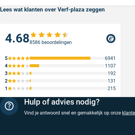
Lees wat klanten over Verf-plaza zeggen
4.68
Sne
8586 beoordelingen
Sne
Gesc
5
6941
4
1107
3
192
2
131
1
215
Hulp of advies nodig?
Vind je antwoord snel en gemakkelijk op onze
klant