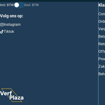
Kla
Incl. BTW
Excl. BTW
Con
Volg ons op:
Ord
Instagram
Ver
Tiktok
Bet
Ret
Off
Prod
Zake
Beh