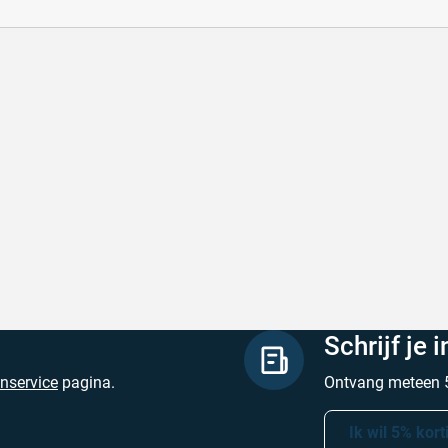
lle levering
Keurig
le levering!
Goed verpakt, sne
chreven door Nancy K. op 7 augustus 2026
Geschreven door O
Schrijf je 
enservice
pagina.
Ontvang meteen 5
Ik wil 5% kort