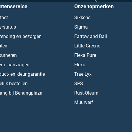
ntenservice
Onze topmerken
tact
Sikkens
erstatus
Sigma
zending en bezorgen
Farrow and Ball
alen
Little Greene
ourneren
Flexa Pure
erte aanvragen
Flexa
uct- en kleur garantie
Trae Lyx
lijk bestellen
SPS
ang bij Behangplaza
Rust-Oleum
Muurverf