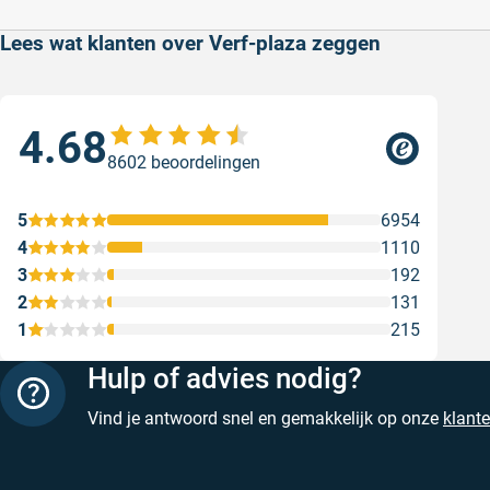
Lees wat klanten over Verf-plaza zeggen
4.68
Sne
8602 beoordelingen
Snel
Ges
5
6954
4
1110
3
192
2
131
1
215
Hulp of advies nodig?
Vind je antwoord snel en gemakkelijk op onze
klant