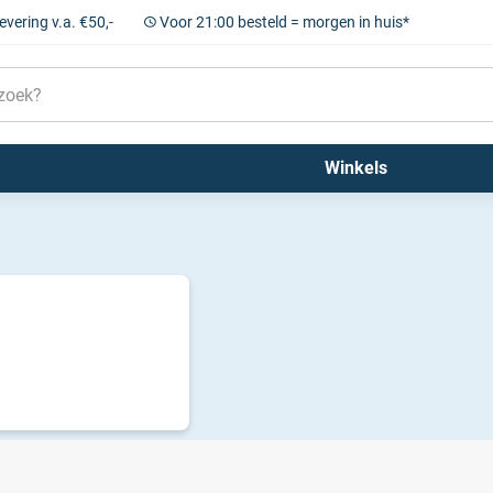
levering v.a. €50,-
Voor 21:00 besteld = morgen in huis*
Sigma
Farrow and Ball
Kleuren
Winkels