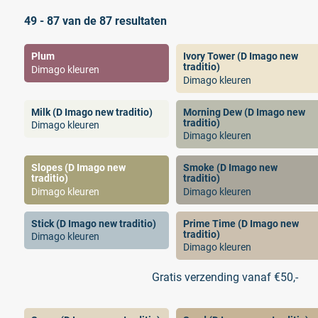
49 - 87 van de 87 resultaten
Plum
Ivory Tower (D Imago new
traditio)
Dimago kleuren
Dimago kleuren
Milk (D Imago new traditio)
Morning Dew (D Imago new
traditio)
Dimago kleuren
Dimago kleuren
Slopes (D Imago new
Smoke (D Imago new
traditio)
traditio)
Dimago kleuren
Dimago kleuren
Stick (D Imago new traditio)
Prime Time (D Imago new
traditio)
Dimago kleuren
Dimago kleuren
Gratis verzending vanaf €50,-