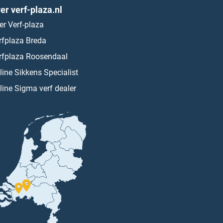
er verf-plaza.nl
er Verf-plaza
rfplaza Breda
rfplaza Roosendaal
line Sikkens Specialist
line Sigma verf dealer