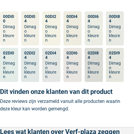
00DI0
00DI0
00DI2
00DI4
00DI6
00DI8
0
4
4
4
4
4
Dimag
Dimag
Dimag
Dimag
Dimag
Dimag
o
o
o
o
o
o
kleure
kleure
kleure
kleure
kleure
kleure
n
n
n
n
n
n
02DI0
02DI2
02DI4
02DI6
02DI8
02DI9
4
4
4
4
4
4
Dimag
Dimag
Dimag
Dimag
Dimag
Dimag
o
o
o
o
o
o
kleure
kleure
kleure
kleure
kleure
kleure
n
n
n
n
n
n
Dit vinden onze klanten van dit product
Deze reviews zijn verzameld vanuit alle producten waarin
deze kleur kan worden gemengd.
Lees wat klanten over Verf-plaza zeggen