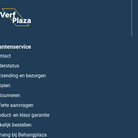
antenservice
ntact
derstatus
rzending en bezorgen
talen
tourneren
ferte aanvragen
oduct- en kleur garantie
kelijk bestellen
hang bij Behangplaza