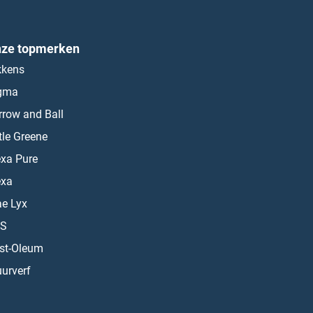
ze topmerken
kkens
gma
rrow and Ball
ttle Greene
exa Pure
exa
ae Lyx
S
st-Oleum
urverf