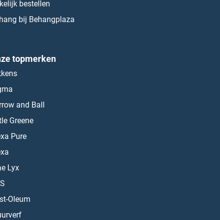
kelijk bestellen
hang bij Behangplaza
ze topmerken
kkens
gma
rrow and Ball
ttle Greene
exa Pure
exa
ae Lyx
S
st-Oleum
urverf