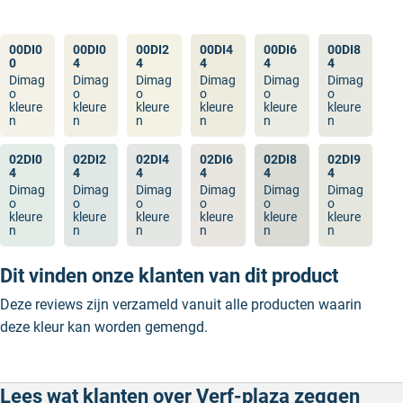
00DI0
00DI0
00DI2
00DI4
00DI6
00DI8
0
4
4
4
4
4
Dimag
Dimag
Dimag
Dimag
Dimag
Dimag
o
o
o
o
o
o
kleure
kleure
kleure
kleure
kleure
kleure
n
n
n
n
n
n
02DI0
02DI2
02DI4
02DI6
02DI8
02DI9
4
4
4
4
4
4
Dimag
Dimag
Dimag
Dimag
Dimag
Dimag
o
o
o
o
o
o
kleure
kleure
kleure
kleure
kleure
kleure
n
n
n
n
n
n
Dit vinden onze klanten van dit product
Deze reviews zijn verzameld vanuit alle producten waarin
deze kleur kan worden gemengd.
Lees wat klanten over Verf-plaza zeggen