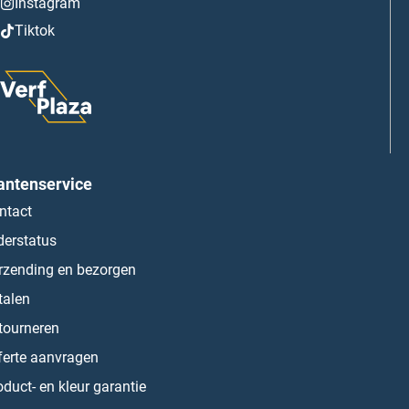
Instagram
Tiktok
antenservice
ntact
derstatus
rzending en bezorgen
talen
tourneren
ferte aanvragen
oduct- en kleur garantie