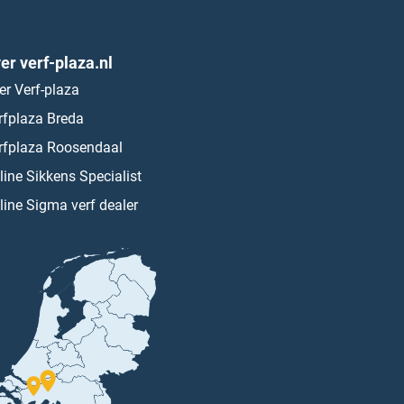
er verf-plaza.nl
er Verf-plaza
rfplaza Breda
rfplaza Roosendaal
line Sikkens Specialist
line Sigma verf dealer