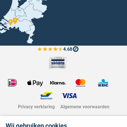
4.68
Bekijk de verfplaza beoordelingen
Privacy verklaring
Algemene voorwaarden
Wij gebruiken cookies