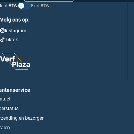
Incl. BTW
Excl. BTW
Volg ons op:
Instagram
Tiktok
antenservice
ntact
derstatus
rzending en bezorgen
talen