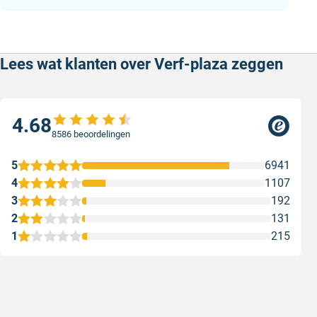
Lees wat klanten over Verf-plaza zeggen
4.68
8586 beoordelingen
5
6941
4
1107
3
192
2
131
1
215
Snel en correct bezorgd
Prima ver
Snel en correct bezorgd
Prima ver