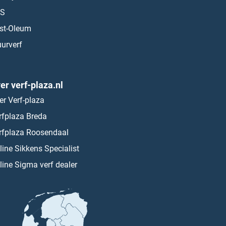
S
st-Oleum
urverf
er verf-plaza.nl
er Verf-plaza
rfplaza Breda
rfplaza Roosendaal
line Sikkens Specialist
line Sigma verf dealer