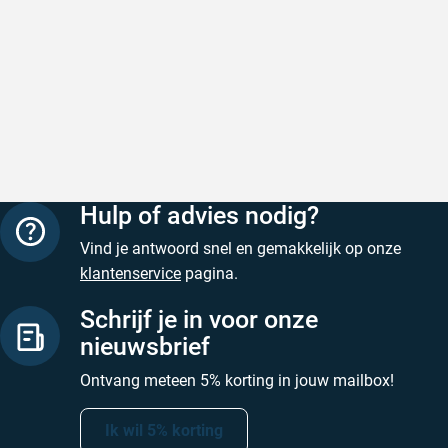
Geschreven door Heleen W. op 6 augustus 2026
Geschreven
Hulp of advies nodig?
Vind je antwoord snel en gemakkelijk op onze
klantenservice
pagina.
Schrijf je in voor onze
nieuwsbrief
Ontvang meteen 5% korting in jouw mailbox!
Ik wil 5% korting