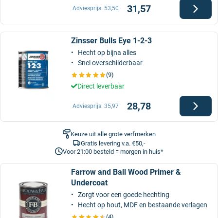
31,57
Adviesprijs:
53,50
Zinsser Bulls Eye 1-2-3
Hecht op bijna alles
Snel overschilderbaar
(9)
Direct leverbaar
28,78
Adviesprijs:
35,97
Keuze uit alle grote verfmerken
Gratis levering v.a. €50,-
Voor 21:00 besteld = morgen in huis*
Farrow and Ball Wood Primer &
Undercoat
Zorgt voor een goede hechting
Hecht op hout, MDF en bestaande verlagen
(4)