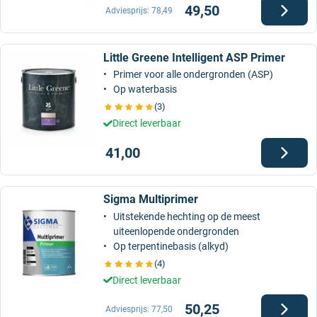
49,50
Adviesprijs:
78,49
Little Greene Intelligent ASP Primer
Primer voor alle ondergronden (ASP)
Op waterbasis
(3)
Direct leverbaar
41,00
Sigma Multiprimer
Uitstekende hechting op de meest
uiteenlopende ondergronden
Op terpentinebasis (alkyd)
(4)
Direct leverbaar
50,25
Adviesprijs:
77,50