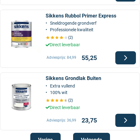
Sikkens Rubbol Primer Express
Sneldrogende grondverf
Professionele kwaliteit
(2)
Direct leverbaar
55,25
Adviesprijs:
84,99
Sikkens Grondlak Buiten
Extra vullend
100% wit
(2)
Direct leverbaar
23,75
Adviesprijs:
36,99
Vorige
Volgende