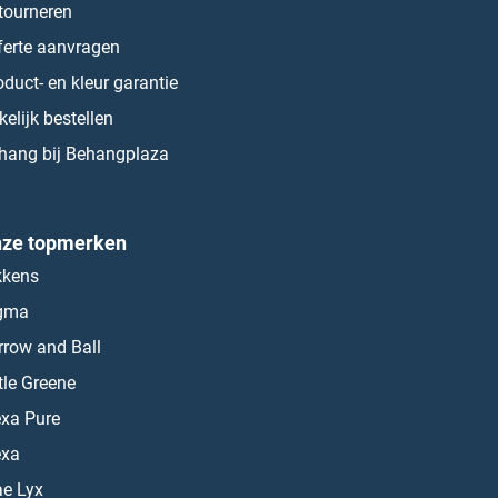
tourneren
ferte aanvragen
oduct- en kleur garantie
kelijk bestellen
hang bij Behangplaza
ze topmerken
kkens
gma
rrow and Ball
ttle Greene
exa Pure
exa
ae Lyx