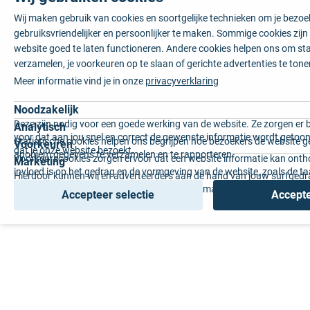
Wij maken gebruik van cookies en soortgelijke technieken om je bezo
gebruiksvriendelijker en persoonlijker te maken. Sommige cookies zij
website goed te laten functioneren. Andere cookies helpen ons om sta
verzamelen, je voorkeuren op te slaan of gerichte advertenties te tone
Meer informatie vind je in onze
privacyverklaring
Noodzakelijk
Deze zijn nodig voor een goede werking van de website. Ze zorgen er 
Analytisch
voor dat aan jou snel en correct de gewenste informatie wordt getoon
Statistische cookies helpen ons begrijpen hoe bezoekers de website g
Voorkeuren
dat je onze website bezoekt.
anoniem gegevens te verzamelen en te rapporteren.
Voorkeurscookies zorgen ervoor dat een website informatie kan onth
Marketing
invloed is op het gedrag en de vormgeving van de website, zoals de t
Hierdoor kunnen wij en adverteerders aan de hand van jouw surfged
voorkeur of de regio waar u woont.
gepersonaliseerde online advertenties en op maat gemaakte content 
Accepteer selectie
Accepte