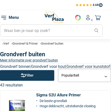
4.68
Bekijk de verfplaza beoord
Mijn be
Menu
Mijn pa
Account men
Naar mi
Mijn kl
Mijn g
Verf
Grondverf & Primer
Grondverf buiten
Inlogge
Grondverf buiten
Meer informatie over grondverf buiten
Grondverf binnen
Grondverf voor hout
Grondverf voor kunststof
Filter
Populariteit
43 resultaten
Sigma S2U Allure Primer
De beste grondlak
Hoge dekkracht, uitstekende vloeiing