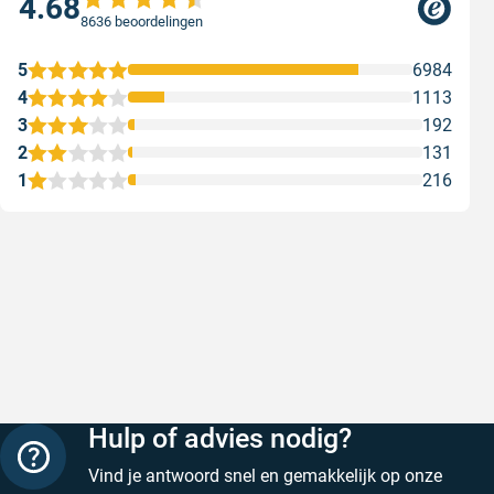
4.68
8636 beoordelingen
5
6984
4
1113
3
192
2
131
1
216
Snelle levering
Met (grat
Snelle levering, prijzen zijn goed. En
Met (grati
duidelijke website
sterren zi
Geschreven door Henri d. op 8 augustus 2026
Geschreven
Hulp of advies nodig?
Vind je antwoord snel en gemakkelijk op onze