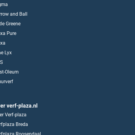
gma
rrow and Ball
ttle Greene
exa Pure
exa
ae Lyx
S
st-Oleum
urverf
er verf-plaza.nl
er Verf-plaza
rfplaza Breda
rfplaza Roosendaal