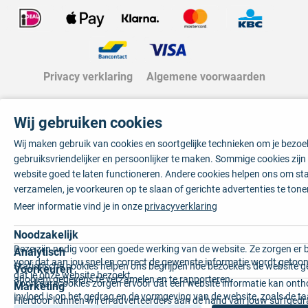
Privacy verklaring
Algemene voorwaarden
Wij gebruiken cookies
Wij maken gebruik van cookies en soortgelijke technieken om je bezo
gebruiksvriendelijker en persoonlijker te maken. Sommige cookies zij
website goed te laten functioneren. Andere cookies helpen ons om sta
verzamelen, je voorkeuren op te slaan of gerichte advertenties te tone
Meer informatie vind je in onze
privacyverklaring
Noodzakelijk
Deze zijn nodig voor een goede werking van de website. Ze zorgen er 
Analytisch
voor dat aan jou snel en correct de gewenste informatie wordt getoon
Statistische cookies helpen ons begrijpen hoe bezoekers de website g
Voorkeuren
dat je onze website bezoekt.
anoniem gegevens te verzamelen en te rapporteren.
Voorkeurscookies zorgen ervoor dat een website informatie kan onth
Marketing
invloed is op het gedrag en de vormgeving van de website, zoals de t
Hierdoor kunnen wij en adverteerders aan de hand van jouw surfged