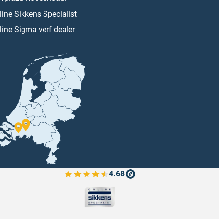
line Sikkens Specialist
line Sigma verf dealer
4.68
Bekijk de verfplaza beoordelingen