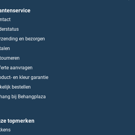
antenservice
ntact
derstatus
rzending en bezorgen
talen
tourneren
ferte aanvragen
oduct- en kleur garantie
kelijk bestellen
hang bij Behangplaza
ze topmerken
kkens