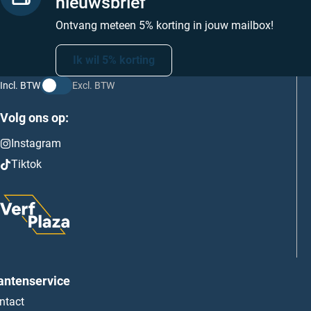
nieuwsbrief
Ontvang meteen 5% korting in jouw mailbox!
Ik wil 5% korting
Incl. BTW
Excl. BTW
Volg ons op:
Instagram
Tiktok
antenservice
ntact