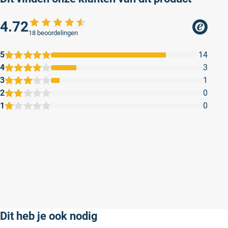
4.72
18 beoordelingen
5
14
4
3
3
1
2
0
1
0
Goede kleur
Smeert niet ma
Goede kleur
Smeert niet mak
verdunnen
Geschreven door Klaas G. op 18 april 2026
Geschreven door 
Dit heb je ook nodig