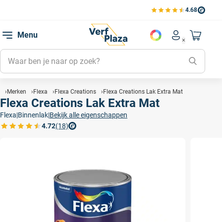
4.68
Bekijk de verfplaza beoord
Mijn be
Menu
Mijn pa
Account men
Naar mi
Mijn kl
Mijn g
Inlogge
Merken
Flexa
Flexa Creations
Flexa Creations Lak Extra Mat
Flexa Creations Lak Extra Mat
Flexa
|
Binnenlak
|
Bekijk alle eigenschappen
4.72
(18)
Bekijk de verfplaza beoordelingen