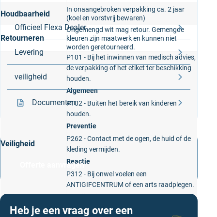
Belangrijk om te weten
In onaangebroken verpakking ca. 2 jaar
garantie aan.
Houdbaarheid
(koel en vorstvrij bewaren)
Officieel Flexa Dealer
Ongemengd wit mag retour. Gemengde
Retourneren
kleuren zijn maatwerk en kunnen niet
worden geretourneerd.
Levering
P101 - Bij het inwinnen van medisch advies,
de verpakking of het etiket ter beschikking
veiligheid
houden.
Algemeen
Documenten
P102 - Buiten het bereik van kinderen
houden.
Preventie
P262 - Contact met de ogen, de huid of de
Veiligheid
Grote verfklus?
kleding vermijden.
Reactie
Offerte aanvragen
P312 - Bij onwel voelen een
ANTIGIFCENTRUM of een arts raadplegen.
Verwijdering
Heb je een vraag over een
P501 - Inhoud en verpakking afvoeren in