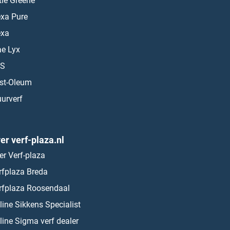
ttle Greene
exa Pure
exa
ae Lyx
S
st-Oleum
urverf
er verf-plaza.nl
er Verf-plaza
rfplaza Breda
rfplaza Roosendaal
line Sikkens Specialist
line Sigma verf dealer