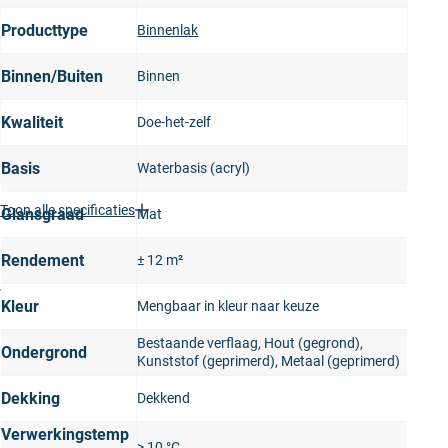
Producttype
Binnenlak
Binnen/Buiten
Binnen
Kwaliteit
Doe-het-zelf
Basis
Waterbasis (acryl)
Toon alle specificaties
Glansgraad
Mat
Productomschrijving
Rendement
± 12 m²
De Flexa Creations Lak Extra Mat is een matte lak op
waterbasis. Je gebruikt deze lak voor het schilderen van
Kleur
Mengbaar in kleur naar keuze
binnen deuren, kozijnen, plinten en meubels. Deze lak is
kras- en slijtvast en blijft zijn kleur behouden (vergeelt
Bestaande verflaag, Hout (gegrond),
Ondergrond
Kunststof (geprimerd), Metaal (geprimerd)
niet).
Kenmerken:
Dekking
Dekkend
Kras- en stootvast
Verwerkingstemp
> 10 °C