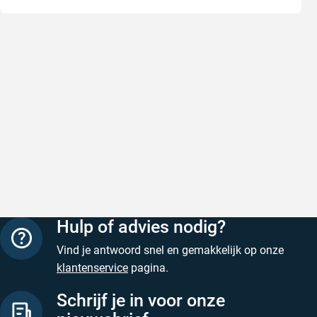
Snel en correct bezorgd
Prima ver
Snel en correct bezorgd
Prima ver
Geschreven door Heleen W. op 6 augustus 2026
Geschreven
Hulp of advies nodig?
Vind je antwoord snel en gemakkelijk op onze
klantenservice
pagina.
Schrijf je in voor onze