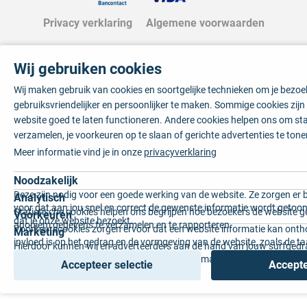
Privacy verklaring
Algemene voorwaarden
Wij gebruiken cookies
Wij maken gebruik van cookies en soortgelijke technieken om je bezo
gebruiksvriendelijker en persoonlijker te maken. Sommige cookies zij
website goed te laten functioneren. Andere cookies helpen ons om sta
verzamelen, je voorkeuren op te slaan of gerichte advertenties te tone
Meer informatie vind je in onze
privacyverklaring
Noodzakelijk
Deze zijn nodig voor een goede werking van de website. Ze zorgen er 
Analytisch
voor dat aan jou snel en correct de gewenste informatie wordt getoon
Statistische cookies helpen ons begrijpen hoe bezoekers de website g
Voorkeuren
dat je onze website bezoekt.
anoniem gegevens te verzamelen en te rapporteren.
Voorkeurscookies zorgen ervoor dat een website informatie kan onth
Marketing
invloed is op het gedrag en de vormgeving van de website, zoals de t
Hierdoor kunnen wij en adverteerders aan de hand van jouw surfged
voorkeur of de regio waar u woont.
gepersonaliseerde online advertenties en op maat gemaakte content 
Accepteer selectie
Accepte