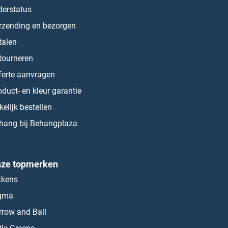
derstatus
rzending en bezorgen
talen
tourneren
ferte aanvragen
oduct- en kleur garantie
kelijk bestellen
hang bij Behangplaza
ze topmerken
kkens
gma
rrow and Ball