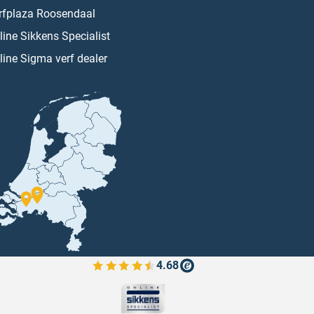
rfplaza Roosendaal
line Sikkens Specialist
line Sigma verf dealer
4.68
Bekijk de verfplaza beoordelingen