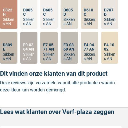
C822
D005
D605
D605
D610
D707
H
C
C
D
C
D
Sikken
Sikken
Sikken
Sikken
Sikken
Sikken
s AN
s AN
s AN
s AN
s AN
s AN
D809
E0.03.
E7.05.
F3.03.
F4.04.
F4.10.
E
64 AN
71 AN
69 AN
77 AN
82
Sikken
Sikken
Sikken
Sikken
Sikken
Sikken
s AN
s AN
s AN
s AN
s AN
s AN
Dit vinden onze klanten van dit product
Deze reviews zijn verzameld vanuit alle producten waarin
deze kleur kan worden gemengd.
Lees wat klanten over Verf-plaza zeggen