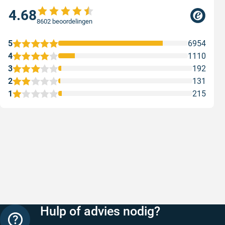
4.68
8602 beoordelingen
5
6954
4
1110
3
192
2
131
1
215
Snelle levering
Keurig
Snelle levering!
Goed verp
prijs
Geschreven door Nancy K. op 7 augustus 2026
Geschreve
Hulp of advies nodig?