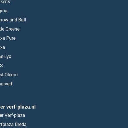
kkens
gma
rrow and Ball
ttle Greene
exa Pure
exa
ae Lyx
S
st-Oleum
urverf
er verf-plaza.nl
er Verf-plaza
rfplaza Breda