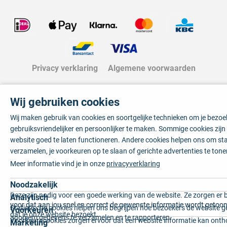
Privacy verklaring
Algemene voorwaarden
Wij gebruiken cookies
Wij maken gebruik van cookies en soortgelijke technieken om je bezo
gebruiksvriendelijker en persoonlijker te maken. Sommige cookies zij
website goed te laten functioneren. Andere cookies helpen ons om sta
verzamelen, je voorkeuren op te slaan of gerichte advertenties te tone
Meer informatie vind je in onze
privacyverklaring
Noodzakelijk
Deze zijn nodig voor een goede werking van de website. Ze zorgen er 
Analytisch
voor dat aan jou snel en correct de gewenste informatie wordt getoon
Statistische cookies helpen ons begrijpen hoe bezoekers de website g
Voorkeuren
dat je onze website bezoekt.
anoniem gegevens te verzamelen en te rapporteren.
Voorkeurscookies zorgen ervoor dat een website informatie kan onth
Marketing