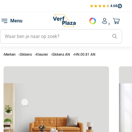
4.68
Bekijk de verfplaza beoord
Mijn be
Menu
Mijn pa
Account men
Naar mi
Mijn kl
Mijn g
Inlogge
Merken
Sikkens
Kleuren
Sikkens AN
HN.00.81 AN