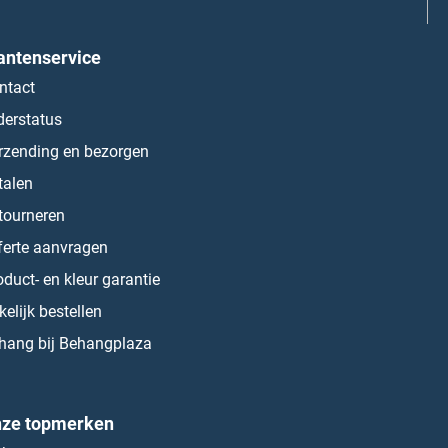
antenservice
ntact
derstatus
rzending en bezorgen
talen
tourneren
ferte aanvragen
oduct- en kleur garantie
kelijk bestellen
hang bij Behangplaza
ze topmerken