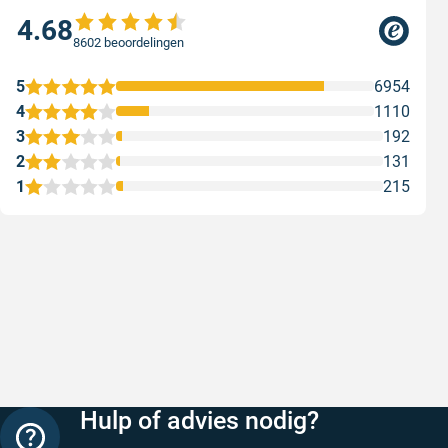
4.68
8602 beoordelingen
5
6954
4
1110
3
192
2
131
1
215
Snelle levering
Keurig
Snelle levering!
Goed verp
prijs
Geschreven door Nancy K. op 7 augustus 2026
Geschreve
Hulp of advies nodig?