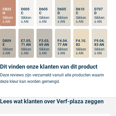
C822
D005
D605
D605
D610
D707
H
C
C
D
C
D
Sikken
Sikken
Sikken
Sikken
Sikken
Sikken
s AN
s AN
s AN
s AN
s AN
s AN
D809
E7.05.
F3.03.
F4.04.
F4.10.
F9.04.
E
71 AN
69 AN
77 AN
82
83 AN
Sikken
Sikken
Sikken
Sikken
Sikken
Sikken
s AN
s AN
s AN
s AN
s AN
s AN
Dit vinden onze klanten van dit product
Deze reviews zijn verzameld vanuit alle producten waarin
deze kleur kan worden gemengd.
Lees wat klanten over Verf-plaza zeggen