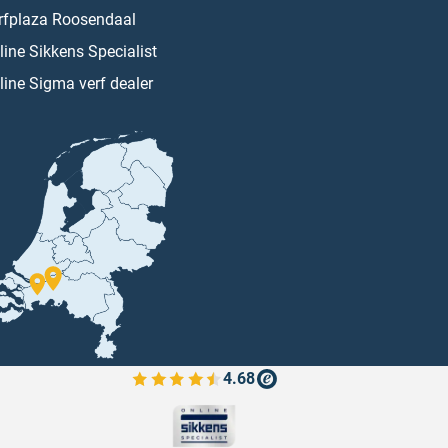
rfplaza Roosendaal
line Sikkens Specialist
line Sigma verf dealer
4.68
Bekijk de verfplaza beoordelingen