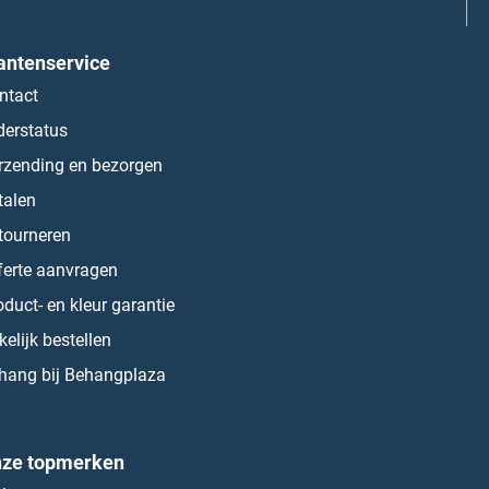
antenservice
ntact
derstatus
rzending en bezorgen
talen
tourneren
ferte aanvragen
oduct- en kleur garantie
kelijk bestellen
hang bij Behangplaza
ze topmerken