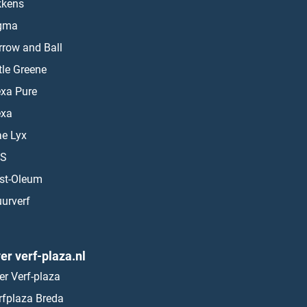
kkens
gma
rrow and Ball
ttle Greene
exa Pure
exa
ae Lyx
S
st-Oleum
urverf
er verf-plaza.nl
er Verf-plaza
rfplaza Breda