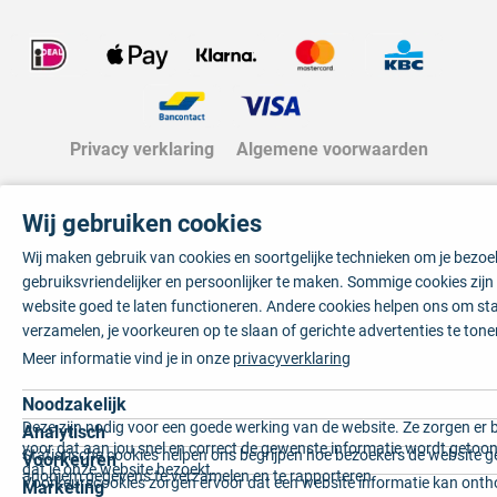
Privacy verklaring
Algemene voorwaarden
Wij gebruiken cookies
Wij maken gebruik van cookies en soortgelijke technieken om je bezo
gebruiksvriendelijker en persoonlijker te maken. Sommige cookies zij
website goed te laten functioneren. Andere cookies helpen ons om sta
verzamelen, je voorkeuren op te slaan of gerichte advertenties te tone
Meer informatie vind je in onze
privacyverklaring
Noodzakelijk
Deze zijn nodig voor een goede werking van de website. Ze zorgen er 
Analytisch
voor dat aan jou snel en correct de gewenste informatie wordt getoon
Statistische cookies helpen ons begrijpen hoe bezoekers de website g
Voorkeuren
dat je onze website bezoekt.
anoniem gegevens te verzamelen en te rapporteren.
Voorkeurscookies zorgen ervoor dat een website informatie kan onth
Marketing