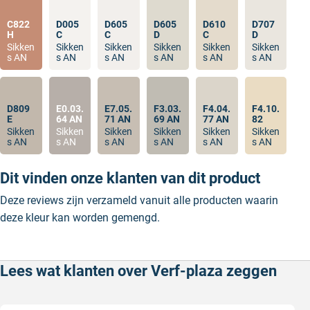
C822
D005
D605
D605
D610
D707
H
C
C
D
C
D
Sikken
Sikken
Sikken
Sikken
Sikken
Sikken
s AN
s AN
s AN
s AN
s AN
s AN
D809
E0.03.
E7.05.
F3.03.
F4.04.
F4.10.
E
64 AN
71 AN
69 AN
77 AN
82
Sikken
Sikken
Sikken
Sikken
Sikken
Sikken
s AN
s AN
s AN
s AN
s AN
s AN
Dit vinden onze klanten van dit product
Deze reviews zijn verzameld vanuit alle producten waarin
deze kleur kan worden gemengd.
Lees wat klanten over Verf-plaza zeggen