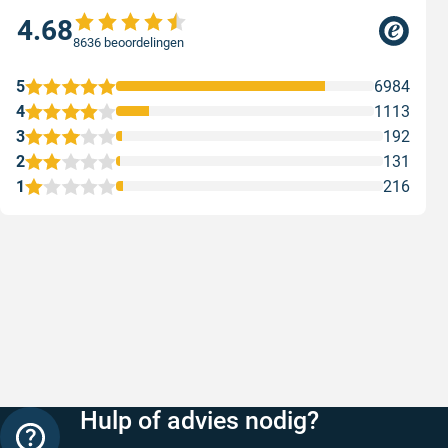
4.68
8636 beoordelingen
5
6984
4
1113
3
192
2
131
1
216
Snelle levering
Met (grat
Snelle levering, prijzen zijn goed. En
Met (grati
duidelijke website
sterren zi
Geschreven door Henri d. op 8 augustus 2026
Geschreven
Hulp of advies nodig?