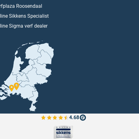
rfplaza Roosendaal
line Sikkens Specialist
line Sigma verf dealer
4.68
Bekijk de verfplaza beoordelingen