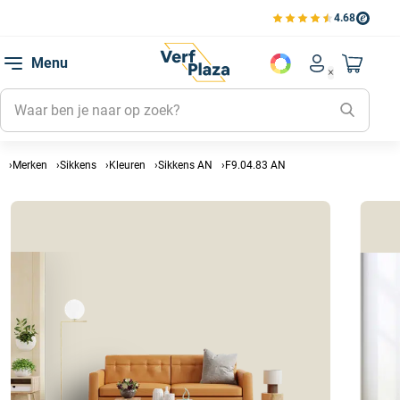
4.68
Bekijk de verfplaza beoord
Mijn be
Menu
Mijn pa
Account men
Naar mi
Mijn kl
Mijn g
Inlogge
Merken
Sikkens
Kleuren
Sikkens AN
F9.04.83 AN