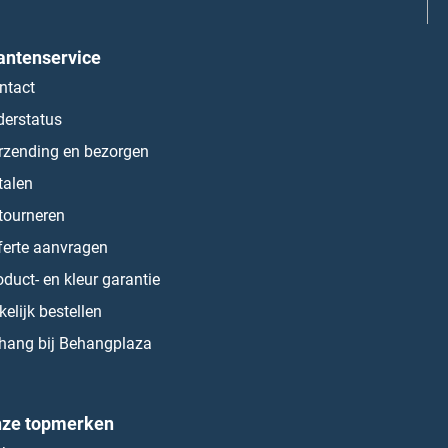
antenservice
ntact
derstatus
rzending en bezorgen
talen
tourneren
ferte aanvragen
oduct- en kleur garantie
kelijk bestellen
hang bij Behangplaza
ze topmerken