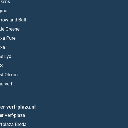
kkens
gma
rrow and Ball
ttle Greene
exa Pure
exa
ae Lyx
S
st-Oleum
urverf
er verf-plaza.nl
er Verf-plaza
rfplaza Breda