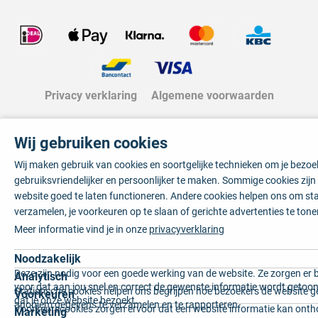
Privacy verklaring
Algemene voorwaarden
Wij gebruiken cookies
Wij maken gebruik van cookies en soortgelijke technieken om je bezo
gebruiksvriendelijker en persoonlijker te maken. Sommige cookies zij
website goed te laten functioneren. Andere cookies helpen ons om sta
verzamelen, je voorkeuren op te slaan of gerichte advertenties te tone
Meer informatie vind je in onze
privacyverklaring
Noodzakelijk
Deze zijn nodig voor een goede werking van de website. Ze zorgen er 
Analytisch
voor dat aan jou snel en correct de gewenste informatie wordt getoon
Statistische cookies helpen ons begrijpen hoe bezoekers de website g
Voorkeuren
dat je onze website bezoekt.
anoniem gegevens te verzamelen en te rapporteren.
Voorkeurscookies zorgen ervoor dat een website informatie kan onth
Marketing