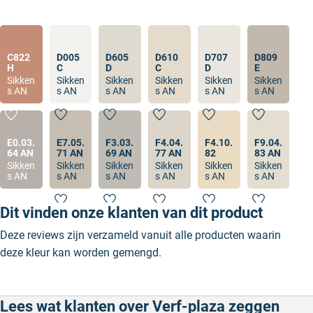
C822
D005
D605
D610
D707
D809
H
C
D
C
D
E
Sikken
Sikken
Sikken
Sikken
Sikken
Sikken
s AN
s AN
s AN
s AN
s AN
s AN
E0.03.
E7.05.
F3.03.
F4.04.
F4.10.
F9.04.
64 AN
71 AN
69 AN
77 AN
82
83 AN
Sikken
Sikken
Sikken
Sikken
Sikken
Sikken
s AN
s AN
s AN
s AN
s AN
s AN
Dit vinden onze klanten van dit product
Deze reviews zijn verzameld vanuit alle producten waarin
deze kleur kan worden gemengd.
Lees wat klanten over Verf-plaza zeggen