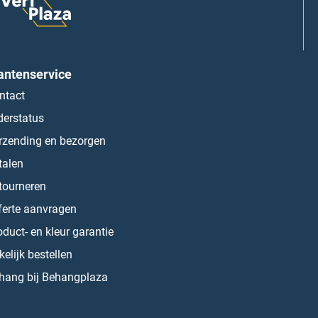
antenservice
ntact
derstatus
rzending en bezorgen
talen
tourneren
ferte aanvragen
oduct- en kleur garantie
kelijk bestellen
hang bij Behangplaza