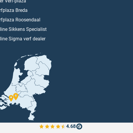
er Verf-plaza
rfplaza Breda
rfplaza Roosendaal
line Sikkens Specialist
line Sigma verf dealer
4.68
Bekijk de verfplaza beoordelingen