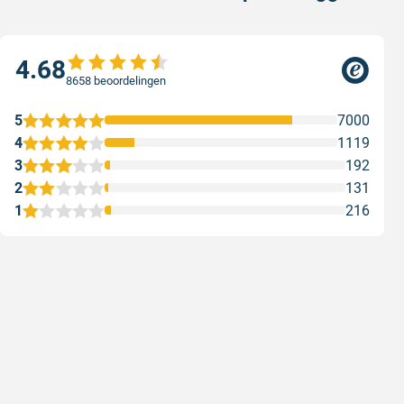
4.68
8658 beoordelingen
5
7000
4
1119
3
192
2
131
1
216
Uitstekende verf
Supersnel
Uitstekende verf. Snelle levering.
Supersnel
Geschreven door Petra Q. op 9 augustus 2026
Geschreven