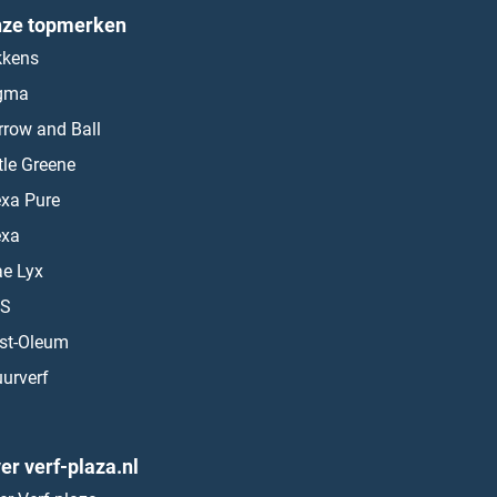
ze topmerken
kkens
gma
rrow and Ball
ttle Greene
exa Pure
exa
ae Lyx
S
st-Oleum
urverf
er verf-plaza.nl