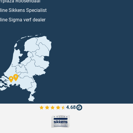
rfplaza Roosendaal
line Sikkens Specialist
line Sigma verf dealer
4.68
Bekijk de verfplaza beoordelingen