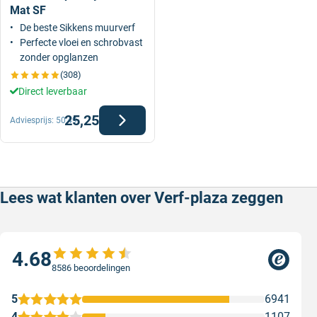
Mat SF
De beste Sikkens muurverf
Perfecte vloei en schrobvast
zonder opglanzen
(308)
Direct leverbaar
25,25
Adviesprijs:
50,49
Lees wat klanten over Verf-plaza zeggen
4.68
8586 beoordelingen
5
6941
4
1107