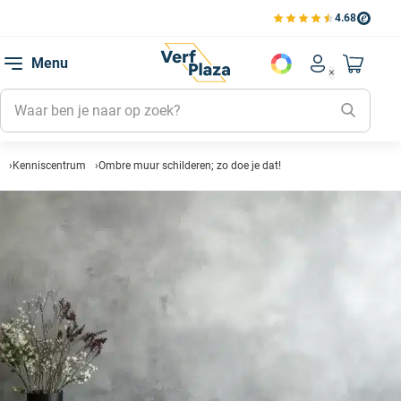
4.68
Bekijk de verfplaza beoord
Mijn be
Menu
Mijn pa
Account men
Naar mi
Mijn kl
Mijn g
Inlogge
Kenniscentrum
Ombre muur schilderen; zo doe je dat!