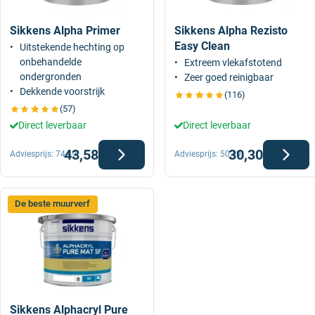
Sikkens Alpha Primer
Sikkens Alpha Rezisto
Easy Clean
Uitstekende hechting op
onbehandelde
Extreem vlekafstotend
ondergronden
Zeer goed reinigbaar
Dekkende voorstrijk
(116)
(57)
Direct leverbaar
Direct leverbaar
43,58
30,30
Adviesprijs:
74,49
Adviesprijs:
50,49
De beste muurverf
Sikkens Alphacryl Pure