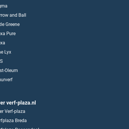
gma
rrow and Ball
ttle Greene
exa Pure
exa
ae Lyx
S
st-Oleum
urverf
er verf-plaza.nl
er Verf-plaza
rfplaza Breda