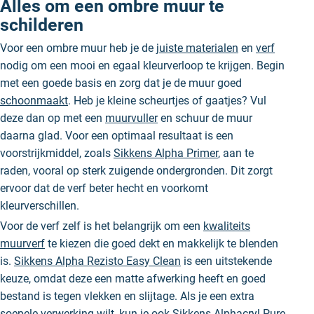
Alles om een ombre muur te
schilderen
Voor een ombre muur heb je de
juiste materialen
en
verf
nodig om een mooi en egaal kleurverloop te krijgen. Begin
met een goede basis en zorg dat je de muur goed
schoonmaakt
. Heb je kleine scheurtjes of gaatjes? Vul
deze dan op met een
muurvuller
en schuur de muur
daarna glad. Voor een optimaal resultaat is een
voorstrijkmiddel, zoals
Sikkens Alpha Primer
, aan te
raden, vooral op sterk zuigende ondergronden. Dit zorgt
ervoor dat de verf beter hecht en voorkomt
kleurverschillen.
Voor de verf zelf is het belangrijk om een
kwaliteits
muurverf
te kiezen die goed dekt en makkelijk te blenden
is.
Sikkens Alpha Rezisto Easy Clean
is een uitstekende
keuze, omdat deze een matte afwerking heeft en goed
bestand is tegen vlekken en slijtage. Als je een extra
soepele verwerking wilt, kun je ook
Sikkens Alphacryl Pure