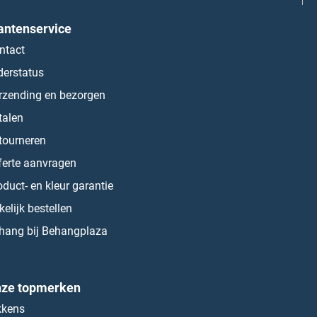
antenservice
ntact
derstatus
rzending en bezorgen
talen
tourneren
ferte aanvragen
oduct- en kleur garantie
kelijk bestellen
hang bij Behangplaza
ze topmerken
kkens