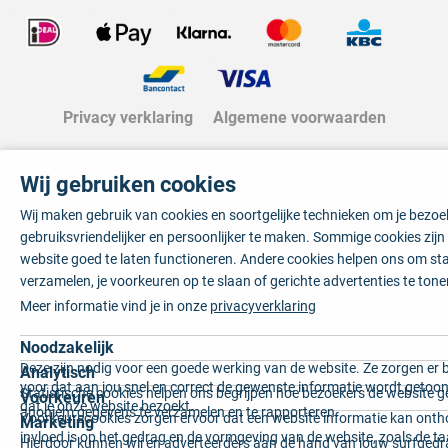
Privacy verklaring
Algemene voorwaarden
Wij gebruiken cookies
Wij maken gebruik van cookies en soortgelijke technieken om je bezo
gebruiksvriendelijker en persoonlijker te maken. Sommige cookies zij
website goed te laten functioneren. Andere cookies helpen ons om sta
verzamelen, je voorkeuren op te slaan of gerichte advertenties te tone
Meer informatie vind je in onze
privacyverklaring
Noodzakelijk
Deze zijn nodig voor een goede werking van de website. Ze zorgen er 
Analytisch
voor dat aan jou snel en correct de gewenste informatie wordt getoon
Statistische cookies helpen ons begrijpen hoe bezoekers de website g
Voorkeuren
dat je onze website bezoekt.
anoniem gegevens te verzamelen en te rapporteren.
Voorkeurscookies zorgen ervoor dat een website informatie kan onth
Marketing
invloed is op het gedrag en de vormgeving van de website, zoals de t
Hierdoor kunnen wij en adverteerders aan de hand van jouw surfged