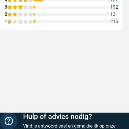
3
192
2
131
1
215
Snel en correct bezorgd
Prima ver
Snel en correct bezorgd
Prima ver
Geschreven door Heleen W. op 6 augustus 2026
Geschreven
Hulp of advies nodig?
Vind je antwoord snel en gemakkelijk op onze