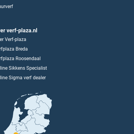
urverf
er verf-plaza.nl
er Verf-plaza
rfplaza Breda
rfplaza Roosendaal
line Sikkens Specialist
line Sigma verf dealer