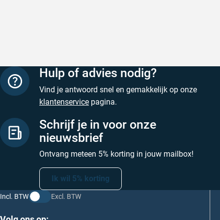
Snelle levering
Met (grat
Snelle levering, prijzen zijn goed. En
Met (grati
duidelijke website
sterren zi
Geschreven door Henri d. op 8 augustus 2026
Geschreven
Hulp of advies nodig?
Vind je antwoord snel en gemakkelijk op onze
klantenservice
pagina.
Schrijf je in voor onze
nieuwsbrief
Ontvang meteen 5% korting in jouw mailbox!
Ik wil 5% korting
Incl. BTW
Excl. BTW
Volg ons op: