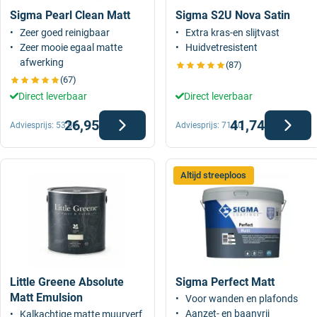
Sigma Pearl Clean Matt
Sigma S2U Nova Satin
Zeer goed reinigbaar
Extra kras-en slijtvast
Zeer mooie egaal matte
Huidvetresistent
afwerking
(87)
(67)
Direct leverbaar
Direct leverbaar
26,95
41,74
Adviesprijs:
53,50
Adviesprijs:
71,50
Altijd streeploos
Little Greene Absolute
Sigma Perfect Matt
Matt Emulsion
Voor wanden en plafonds
Aanzet- en baanvrij
Kalkachtige matte muurverf