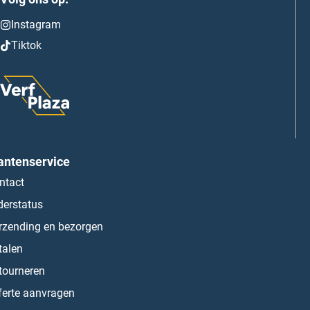
Instagram
Tiktok
antenservice
ntact
derstatus
rzending en bezorgen
talen
tourneren
ferte aanvragen