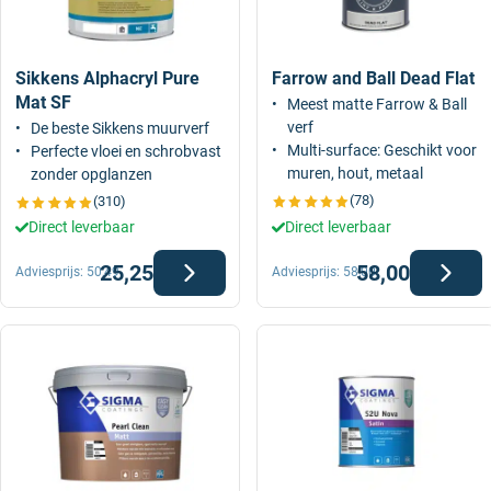
Sikkens Alphacryl Pure
Farrow and Ball Dead Flat
Mat SF
Meest matte Farrow & Ball
verf
De beste Sikkens muurverf
Multi-surface: Geschikt voor
Perfecte vloei en schrobvast
muren, hout, metaal
zonder opglanzen
(78)
(310)
Direct leverbaar
Direct leverbaar
25,25
58,00
Adviesprijs:
50,49
Adviesprijs:
58,00