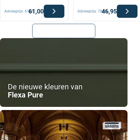
61,00
46,95
Adviesprijs:
61,00
Adviesprijs:
78,95
Bekijk alle producten
De nieuwe kleuren van
Flexa Pure