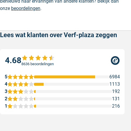
Benieuwd naar ervaringen van andere klanten? Bekijk dan
onze
beoordelingen
.
Lees wat klanten over Verf-plaza zeggen
4.68
8636 beoordelingen
5
6984
4
1113
3
192
2
131
1
216