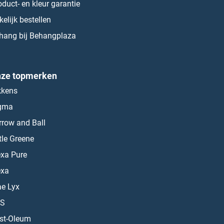
oduct- en kleur garantie
kelijk bestellen
hang bij Behangplaza
ze topmerken
kkens
gma
rrow and Ball
ttle Greene
exa Pure
exa
ae Lyx
S
st-Oleum