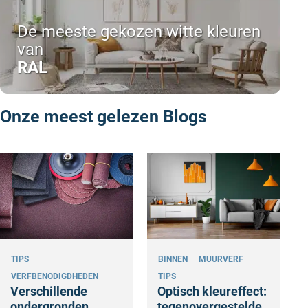
De meeste gekozen witte kleuren
van
RAL
Onze meest gelezen Blogs
TIPS
BINNEN
MUURVERF
VERFBENODIGDHEDEN
TIPS
Verschillende
Optisch kleureffect:
ondergronden
tegenovergestelde