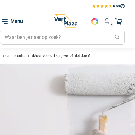
4.68
Bekijk de verfplaza beoord
Mijn be
Menu
Mijn pa
Account men
Naar mi
Mijn kl
Mijn g
Inlogge
Kenniscentrum
Muur voorstrijken; wel of niet doen?