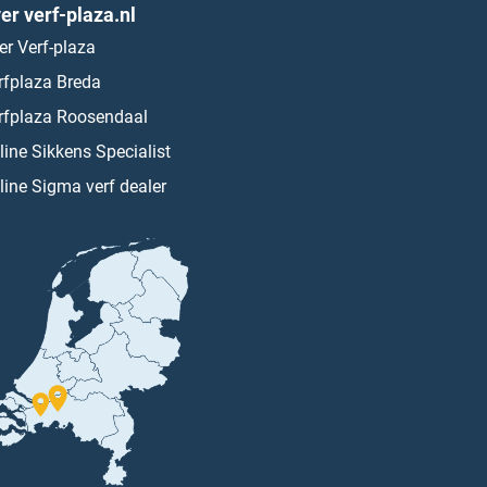
er verf-plaza.nl
er Verf-plaza
rfplaza Breda
rfplaza Roosendaal
line Sikkens Specialist
line Sigma verf dealer