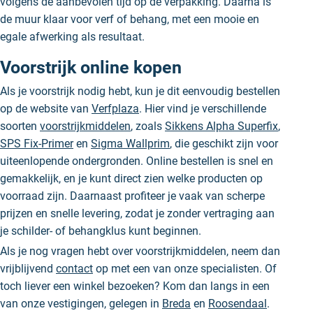
volgens de aanbevolen tijd op de verpakking. Daarna is
de muur klaar voor verf of behang, met een mooie en
egale afwerking als resultaat.
Voorstrijk online kopen
Als je voorstrijk nodig hebt, kun je dit eenvoudig bestellen
op de website van
Verfplaza
. Hier vind je verschillende
soorten
voorstrijkmiddelen
, zoals
Sikkens Alpha Superfix
,
SPS Fix-Primer
en
Sigma Wallprim
, die geschikt zijn voor
uiteenlopende ondergronden. Online bestellen is snel en
gemakkelijk, en je kunt direct zien welke producten op
voorraad zijn. Daarnaast profiteer je vaak van scherpe
prijzen en snelle levering, zodat je zonder vertraging aan
je schilder- of behangklus kunt beginnen.
Als je nog vragen hebt over voorstrijkmiddelen, neem dan
vrijblijvend
contact
op met een van onze specialisten. Of
toch liever een winkel bezoeken? Kom dan langs in een
van onze vestigingen, gelegen in
Breda
en
Roosendaal
.