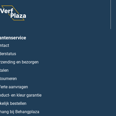
antenservice
ntact
derstatus
rzending en bezorgen
talen
tourneren
ferte aanvragen
oduct- en kleur garantie
kelijk bestellen
hang bij Behangplaza