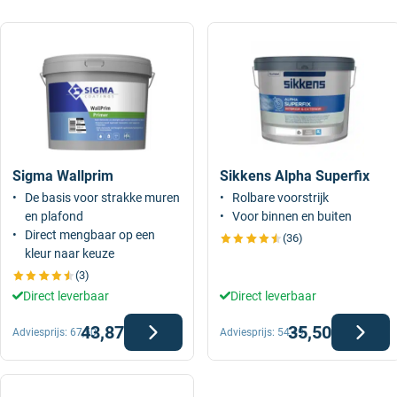
Sigma Wallprim
Sikkens Alpha Superfix
De basis voor strakke muren
Rolbare voorstrijk
en plafond
Voor binnen en buiten
Direct mengbaar op een
(36)
kleur naar keuze
(3)
Direct leverbaar
Direct leverbaar
43,87
35,50
Adviesprijs:
67,50
Adviesprijs:
54,49