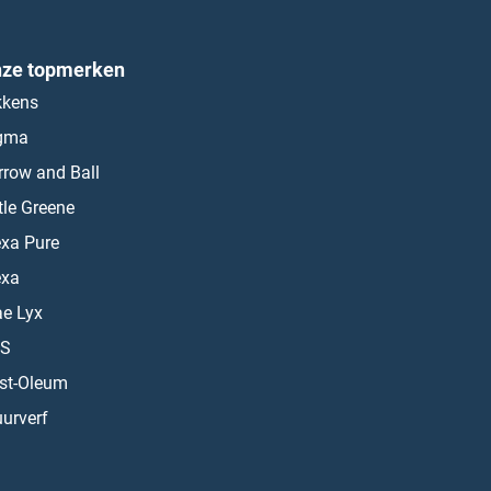
ze topmerken
kkens
gma
rrow and Ball
ttle Greene
exa Pure
exa
ae Lyx
S
st-Oleum
urverf