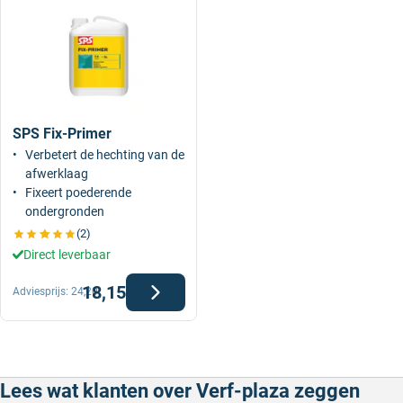
SPS Fix-Primer
Verbetert de hechting van de
afwerklaag
Fixeert poederende
ondergronden
(2)
Direct leverbaar
18,15
Adviesprijs:
24,20
Lees wat klanten over Verf-plaza zeggen