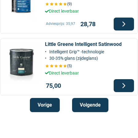
(9)
Direct leverbaar
28,78
Adviesprijs:
35,97
Little Greene Intelligent Satinwood
Intelligent Grip™ -technologie
30-35% glans (zijdeglans)
(5)
Direct leverbaar
75,00
Vorige
Volgende