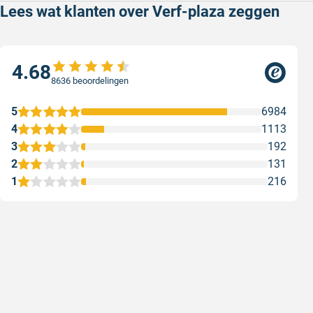
Lees wat klanten over Verf-plaza zeggen
4.68
8636 beoordelingen
5
6984
4
1113
3
192
2
131
1
216
Snelle levering
Met (grat
Snelle levering, prijzen zijn goed. En
Met (grati
duidelijke website
sterren zi
Geschreven door Henri d. op 8 augustus 2026
Geschreven