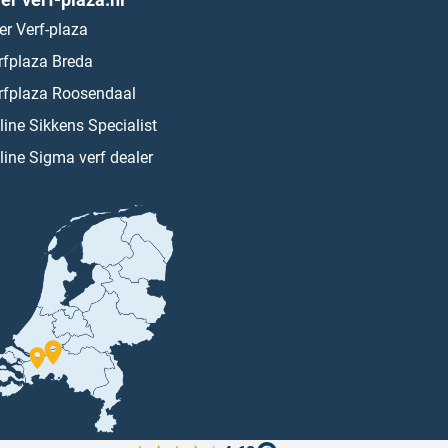
er Verf-plaza
rfplaza Breda
rfplaza Roosendaal
line Sikkens Specialist
line Sigma verf dealer