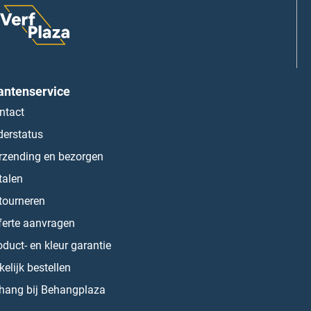
antenservice
ntact
derstatus
rzending en bezorgen
talen
tourneren
ferte aanvragen
oduct- en kleur garantie
kelijk bestellen
hang bij Behangplaza