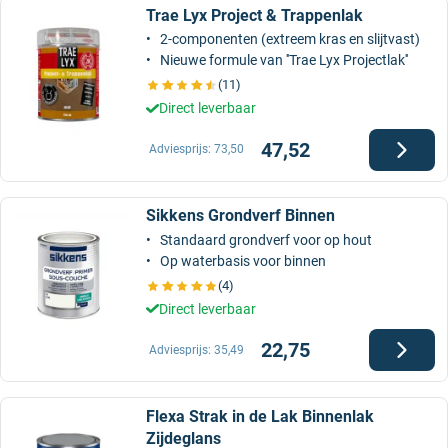
Trae Lyx Project & Trappenlak
2-componenten (extreem kras en slijtvast)
Nieuwe formule van ''Trae Lyx Projectlak''
(11)
Direct leverbaar
47,52
Adviesprijs:
73,50
Sikkens Grondverf Binnen
Standaard grondverf voor op hout
Op waterbasis voor binnen
(4)
Direct leverbaar
22,75
Adviesprijs:
35,49
Flexa Strak in de Lak Binnenlak
Zijdeglans