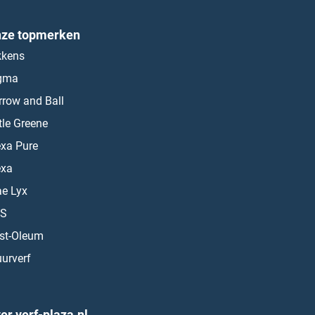
ze topmerken
kkens
gma
rrow and Ball
ttle Greene
exa Pure
exa
ae Lyx
S
st-Oleum
urverf
er verf-plaza.nl