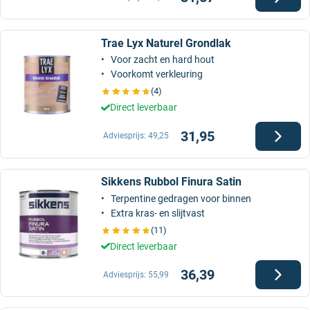
Trae Lyx Naturel Grondlak
Voor zacht en hard hout
Voorkomt verkleuring
(4)
Direct leverbaar
31,95
Adviesprijs:
49,25
Sikkens Rubbol Finura Satin
Terpentine gedragen voor binnen
Extra kras- en slijtvast
(11)
Direct leverbaar
36,39
Adviesprijs:
55,99