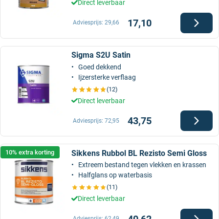
Direct leverbaar
17,10
Adviesprijs:
29,66
Sigma S2U Satin
Goed dekkend
Ijzersterke verflaag
(12)
Direct leverbaar
43,75
Adviesprijs:
72,95
Sikkens Rubbol BL Rezisto Semi Gloss
10% extra korting
Extreem bestand tegen vlekken en krassen
Halfglans op waterbasis
(11)
Direct leverbaar
40,62
Adviesprijs:
62,49