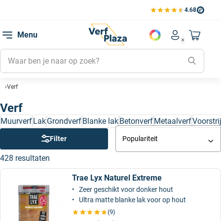
4.68
Bekijk de verfplaza beoord
Mijn be
Menu
Mijn pa
Account men
Naar mi
Mijn kl
Mijn g
Verf
Inlogge
Verf
Muurverf
Lak
Grondverf
Blanke lak
Betonverf
Metaalverf
Voorstri
Filter
Populariteit
428 resultaten
Trae Lyx Naturel Extreme
Zeer geschikt voor donker hout
Ultra matte blanke lak voor op hout
(9)