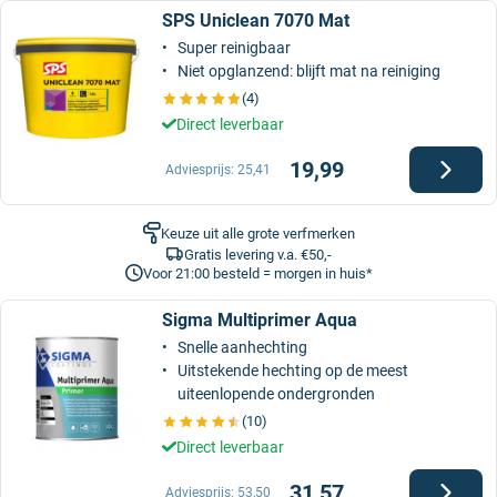
SPS Uniclean 7070 Mat
Super reinigbaar
Niet opglanzend: blijft mat na reiniging
(4)
Direct leverbaar
19,99
Adviesprijs:
25,41
Keuze uit alle grote verfmerken
Gratis levering v.a. €50,-
Voor 21:00 besteld = morgen in huis*
Sigma Multiprimer Aqua
Snelle aanhechting
Uitstekende hechting op de meest
uiteenlopende ondergronden
(10)
Direct leverbaar
31,57
Adviesprijs:
53,50