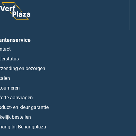
antenservice
ntact
derstatus
rzending en bezorgen
talen
tourneren
ferte aanvragen
oduct- en kleur garantie
kelijk bestellen
hang bij Behangplaza