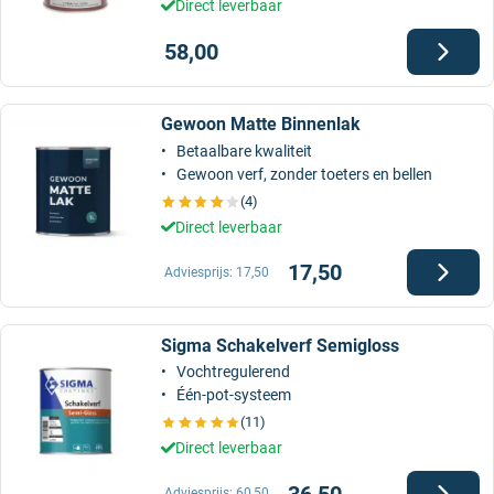
Direct leverbaar
58,00
Gewoon Matte Binnenlak
Betaalbare kwaliteit
Gewoon verf, zonder toeters en bellen
(4)
Direct leverbaar
17,50
Adviesprijs:
17,50
Sigma Schakelverf Semigloss
Vochtregulerend
Één-pot-systeem
(11)
Direct leverbaar
36,50
Adviesprijs:
60,50