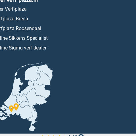
er Verf-plaza
rfplaza Breda
rfplaza Roosendaal
line Sikkens Specialist
line Sigma verf dealer