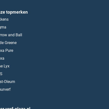
ze topmerken
kkens
gma
rrow and Ball
ttle Greene
exa Pure
exa
ae Lyx
S
st-Oleum
urverf
er verf-plaza.nl