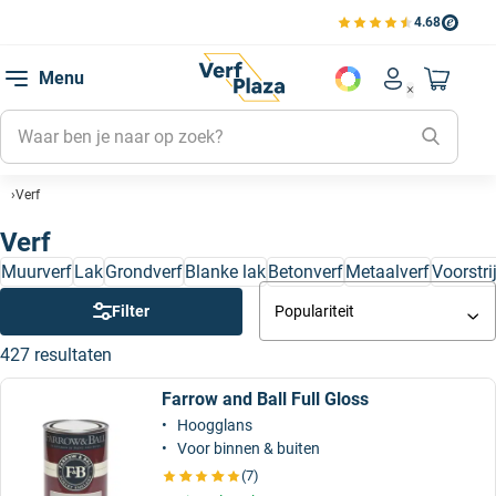
4.68
Bekijk de verfplaza beoord
Mijn be
Menu
Mijn pa
Account men
Naar mi
Mijn kl
Mijn g
Verf
Inlogge
Verf
Muurverf
Lak
Grondverf
Blanke lak
Betonverf
Metaalverf
Voorstri
Filter
Populariteit
427 resultaten
Farrow and Ball Full Gloss
Hoogglans
Voor binnen & buiten
(7)