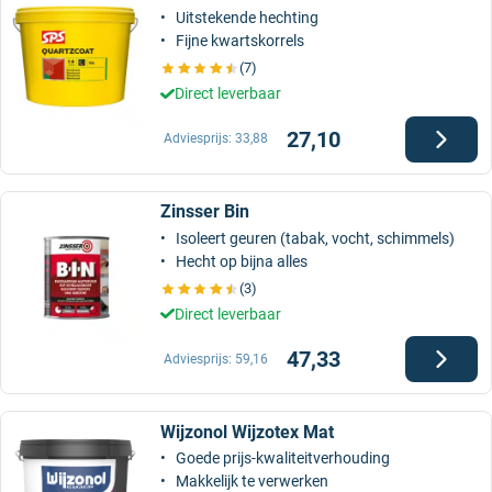
Uitstekende hechting
Fijne kwartskorrels
(7)
Direct leverbaar
27,10
Adviesprijs:
33,88
Zinsser Bin
Isoleert geuren (tabak, vocht, schimmels)
Hecht op bijna alles
(3)
Direct leverbaar
47,33
Adviesprijs:
59,16
Wijzonol Wijzotex Mat
Goede prijs-kwaliteitverhouding
Makkelijk te verwerken