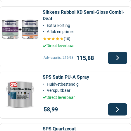
Sikkens Rubbol XD Semi-Gloss Combi-
Deal
Extra korting
Aflak en primer
(10)
Direct leverbaar
115,88
Adviesprijs:
216,98
SPS Satin PU-A Spray
Huidvetbestendig
Verspuitbaar
Direct leverbaar
58,99
SPS Quartzcoat