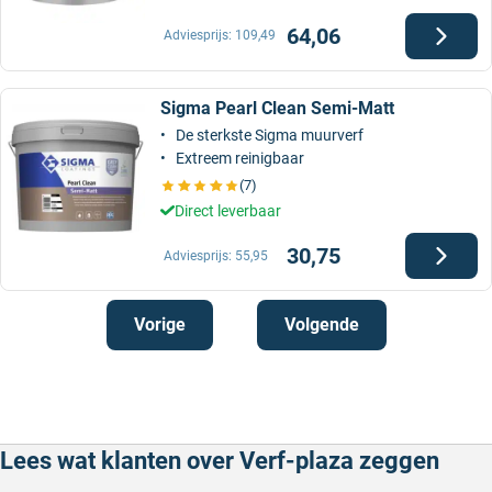
64,06
Adviesprijs:
109,49
Sigma Pearl Clean Semi-Matt
De sterkste Sigma muurverf
Extreem reinigbaar
(7)
Direct leverbaar
30,75
Adviesprijs:
55,95
Vorige
Volgende
Lees wat klanten over Verf-plaza zeggen