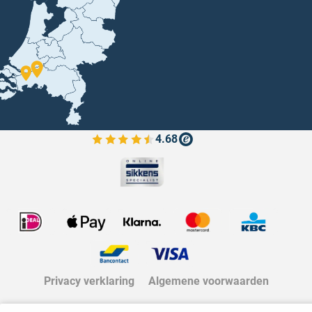
4.68
Bekijk de verfplaza beoordelingen
Privacy verklaring
Algemene voorwaarden