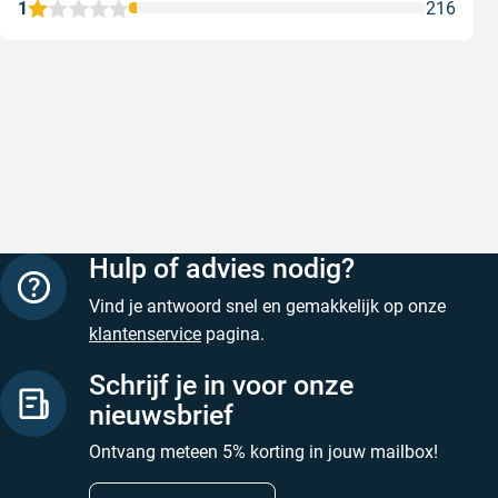
1
216
Uitstekende verf
Supersnel
Uitstekende verf. Snelle levering.
Supersnel
Geschreven door Petra Q. op 9 augustus 2026
Geschreven
Hulp of advies nodig?
Vind je antwoord snel en gemakkelijk op onze
klantenservice
pagina.
Schrijf je in voor onze
nieuwsbrief
Ontvang meteen 5% korting in jouw mailbox!