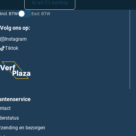
Ik wil 5% korting
Incl. BTW
Excl. BTW
Volg ons op:
Instagram
Tiktok
antenservice
ntact
derstatus
rzending en bezorgen