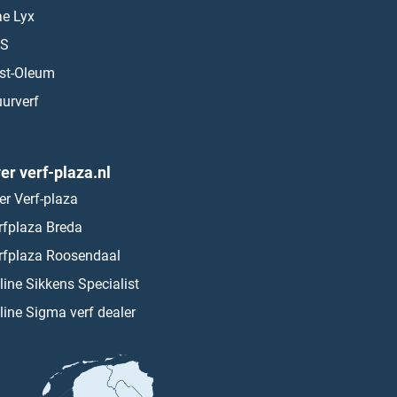
ae Lyx
S
st-Oleum
urverf
er verf-plaza.nl
er Verf-plaza
rfplaza Breda
rfplaza Roosendaal
line Sikkens Specialist
line Sigma verf dealer