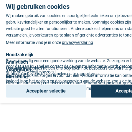
Wij gebruiken cookies
Wij maken gebruik van cookies en soortgelijke technieken om je bezo
gebruiksvriendelijker en persoonlijker te maken. Sommige cookies zij
website goed te laten functioneren. Andere cookies helpen ons om sta
verzamelen, je voorkeuren op te slaan of gerichte advertenties te tone
Meer informatie vind je in onze
privacyverklaring
Noodzakelijk
Deze zijn nodig voor een goede werking van de website. Ze zorgen er 
Analytisch
voor dat aan jou snel en correct de gewenste informatie wordt getoon
Statistische cookies helpen ons begrijpen hoe bezoekers de website g
Voorkeuren
dat je onze website bezoekt.
anoniem gegevens te verzamelen en te rapporteren.
Voorkeurscookies zorgen ervoor dat een website informatie kan onth
Marketing
invloed is op het gedrag en de vormgeving van de website, zoals de t
Hierdoor kunnen wij en adverteerders aan de hand van jouw surfged
voorkeur of de regio waar u woont.
gepersonaliseerde online advertenties en op maat gemaakte content 
Accepteer selectie
Accepte