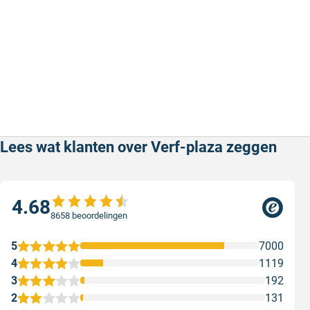
kleur zoals
RAL 2004 Zuiver oranje
of
RAL 5015
Hemelsblauw
om Resedagroen echt tot leven te
brengen.
Lees wat klanten over Verf-plaza zeggen
4.68
8658 beoordelingen
5
7000
4
1119
3
192
2
131