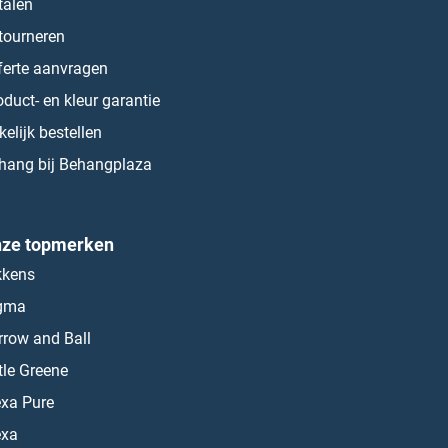
talen
tourneren
ferte aanvragen
oduct- en kleur garantie
kelijk bestellen
hang bij Behangplaza
ze topmerken
kkens
gma
rrow and Ball
ttle Greene
exa Pure
exa