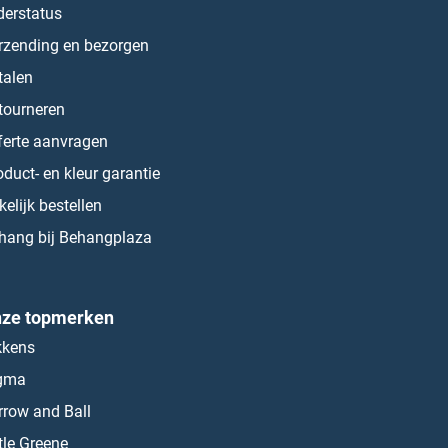
derstatus
rzending en bezorgen
talen
tourneren
ferte aanvragen
oduct- en kleur garantie
kelijk bestellen
hang bij Behangplaza
ze topmerken
kkens
gma
rrow and Ball
ttle Greene