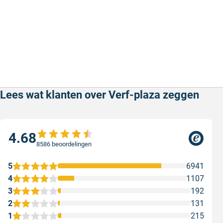
Lees wat klanten over Verf-plaza zeggen
4.68
8586 beoordelingen
5
6941
4
1107
3
192
2
131
1
215