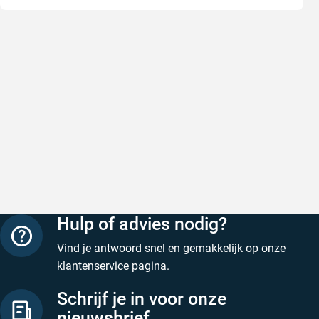
Snel en correct bezorgd
Prima ver
Snel en correct bezorgd
Prima ver
Geschreven door Heleen W. op 6 augustus 2026
Geschreven
Hulp of advies nodig?
Vind je antwoord snel en gemakkelijk op onze
klantenservice
pagina.
Schrijf je in voor onze
nieuwsbrief