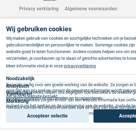
Privacy verklaring
Algemene voorwaarden
Wij gebruiken cookies
Wij maken gebruik van cookies en soortgelijke technieken om je bezo
gebruiksvriendelijker en persoonlijker te maken. Sommige cookies zij
website goed te laten functioneren. Andere cookies helpen ons om sta
verzamelen, je voorkeuren op te slaan of gerichte advertenties te tone
Meer informatie vind je in onze
privacyverklaring
Noodzakelijk
Deze zijn nodig voor een goede werking van de website. Ze zorgen er 
Analytisch
voor dat aan jou snel en correct de gewenste informatie wordt getoon
Statistische cookies helpen ons begrijpen hoe bezoekers de website g
Voorkeuren
dat je onze website bezoekt.
anoniem gegevens te verzamelen en te rapporteren.
Voorkeurscookies zorgen ervoor dat een website informatie kan onth
Marketing
invloed is op het gedrag en de vormgeving van de website, zoals de t
Hierdoor kunnen wij en adverteerders aan de hand van jouw surfged
voorkeur of de regio waar u woont.
gepersonaliseerde online advertenties en op maat gemaakte content 
Accepteer selectie
Accepte