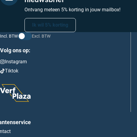
Ontvang meteen 5% korting in jouw mailbox!
Ik wil 5% korting
Incl. BTW
Excl. BTW
Volg ons op:
Instagram
Tiktok
antenservice
ntact