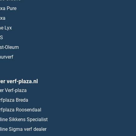
exa Pure
exa
ae Lyx
S
st-Oleum
urverf
er verf-plaza.nl
er Verf-plaza
rfplaza Breda
rfplaza Roosendaal
line Sikkens Specialist
line Sigma verf dealer