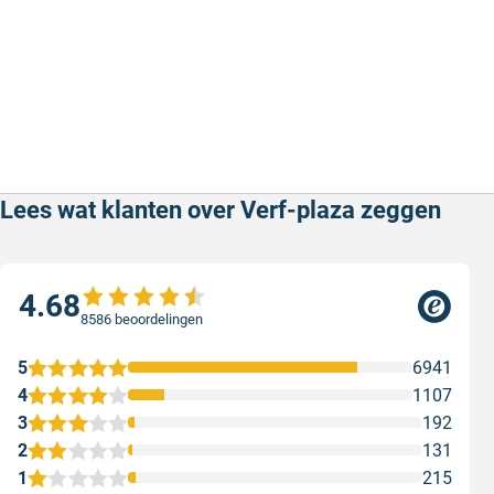
Lees wat klanten over Verf-plaza zeggen
4.68
8586 beoordelingen
5
6941
4
1107
3
192
2
131
1
215