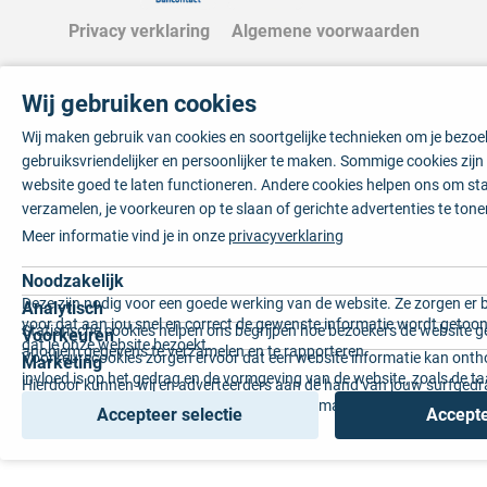
Privacy verklaring
Algemene voorwaarden
Wij gebruiken cookies
Wij maken gebruik van cookies en soortgelijke technieken om je bezo
gebruiksvriendelijker en persoonlijker te maken. Sommige cookies zij
website goed te laten functioneren. Andere cookies helpen ons om sta
verzamelen, je voorkeuren op te slaan of gerichte advertenties te tone
Meer informatie vind je in onze
privacyverklaring
Noodzakelijk
Deze zijn nodig voor een goede werking van de website. Ze zorgen er 
Analytisch
voor dat aan jou snel en correct de gewenste informatie wordt getoon
Statistische cookies helpen ons begrijpen hoe bezoekers de website g
Voorkeuren
dat je onze website bezoekt.
anoniem gegevens te verzamelen en te rapporteren.
Voorkeurscookies zorgen ervoor dat een website informatie kan onth
Marketing
invloed is op het gedrag en de vormgeving van de website, zoals de t
Hierdoor kunnen wij en adverteerders aan de hand van jouw surfged
voorkeur of de regio waar u woont.
gepersonaliseerde online advertenties en op maat gemaakte content 
Accepteer selectie
Accepte