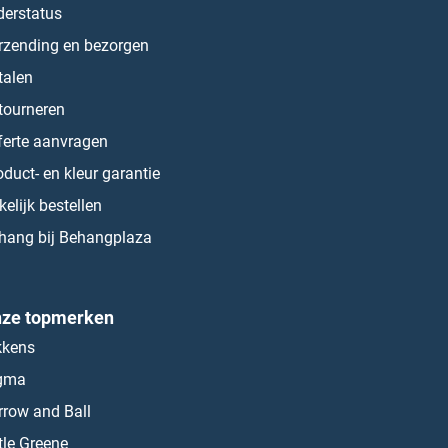
derstatus
rzending en bezorgen
talen
tourneren
ferte aanvragen
oduct- en kleur garantie
kelijk bestellen
hang bij Behangplaza
ze topmerken
kkens
gma
rrow and Ball
ttle Greene