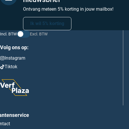
Ontvang meteen 5% korting in jouw mailbox!
Ik wil 5% korting
Incl. BTW
Excl. BTW
Volg ons op:
Instagram
Tiktok
antenservice
ntact