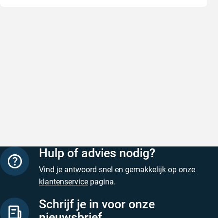
Snel en correct bezorgd
Prima ver
Snel en correct bezorgd
Prima ver
Geschreven door Heleen W. op 6 augustus 2026
Geschreven
Hulp of advies nodig?
Vind je antwoord snel en gemakkelijk op onze
klantenservice
pagina.
Schrijf je in voor onze
nieuwsbrief