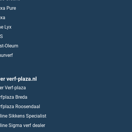
exa Pure
exa
ae Lyx
S
st-Oleum
urverf
er verf-plaza.nl
er Verf-plaza
rfplaza Breda
rfplaza Roosendaal
line Sikkens Specialist
line Sigma verf dealer