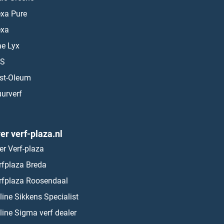
exa Pure
exa
ae Lyx
S
st-Oleum
urverf
er verf-plaza.nl
er Verf-plaza
rfplaza Breda
rfplaza Roosendaal
line Sikkens Specialist
line Sigma verf dealer