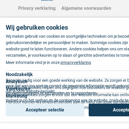
Privacy verklaring
Algemene voorwaarden
Wij gebruiken cookies
Wij maken gebruik van cookies en soortgelijke technieken om je bezo
gebruiksvriendelijker en persoonlijker te maken. Sommige cookies zij
website goed te laten functioneren. Andere cookies helpen ons om sta
verzamelen, je voorkeuren op te slaan of gerichte advertenties te tone
Meer informatie vind je in onze
privacyverklaring
Noodzakelijk
Deze zijn nodig voor een goede werking van de website. Ze zorgen er 
Analytisch
voor dat aan jou snel en correct de gewenste informatie wordt getoon
Statistische cookies helpen ons begrijpen hoe bezoekers de website g
Voorkeuren
dat je onze website bezoekt.
anoniem gegevens te verzamelen en te rapporteren.
Voorkeurscookies zorgen ervoor dat een website informatie kan onth
Marketing
invloed is op het gedrag en de vormgeving van de website, zoals de t
Hierdoor kunnen wij en adverteerders aan de hand van jouw surfged
voorkeur of de regio waar u woont.
gepersonaliseerde online advertenties en op maat gemaakte content 
Accepteer selectie
Accepte