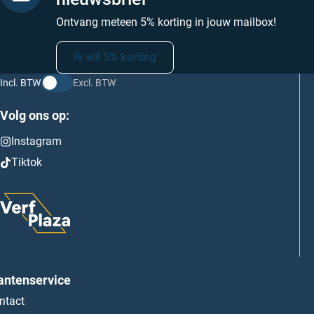
Ontvang meteen 5% korting in jouw mailbox!
Ik wil 5% korting
Incl. BTW
Excl. BTW
Volg ons op:
Instagram
Tiktok
antenservice
ntact