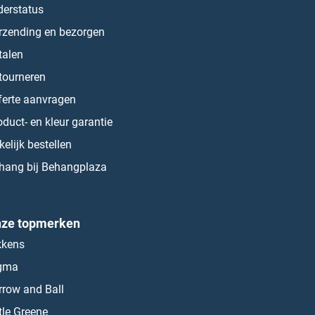
derstatus
rzending en bezorgen
talen
tourneren
ferte aanvragen
oduct- en kleur garantie
kelijk bestellen
hang bij Behangplaza
ze topmerken
kkens
gma
rrow and Ball
ttle Greene