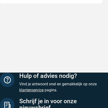
Snel en correct bezorgd
Prima ver
Snel en correct bezorgd
Prima ver
Geschreven door Heleen W. op 6 augustus 2026
Geschreven
Hulp of advies nodig?
Vind je antwoord snel en gemakkelijk op onze
klantenservice
pagina.
Schrijf je in voor onze
nieuwsbrief