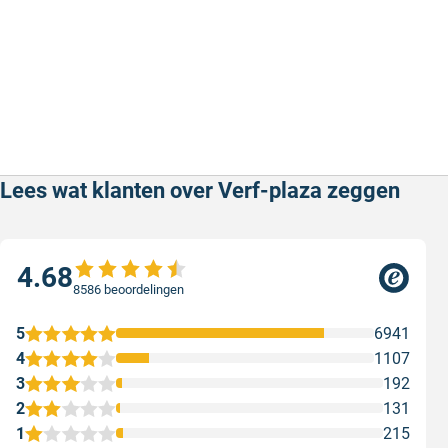
Lees wat klanten over Verf-plaza zeggen
4.68
8586 beoordelingen
5
6941
4
1107
3
192
2
131
1
215