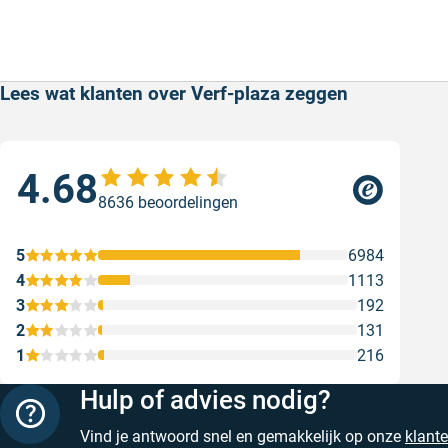
Lees wat klanten over Verf-plaza zeggen
4.68
Sne
8636 beoordelingen
Snel
web
5
6984
Gesc
4
1113
3
192
2
131
1
216
Hulp of advies nodig?
Vind je antwoord snel en gemakkelijk op onze
klant