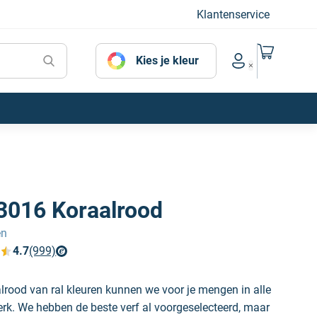
Klantenservice
Naar mijn
Kies je kleur
Account menu
3016 Koraalrood
en
4.7
(999)
verfplaza beoordelingen
rood van ral kleuren kunnen we voor je mengen in alle
erk. We hebben de beste verf al voorgeselecteerd, maar