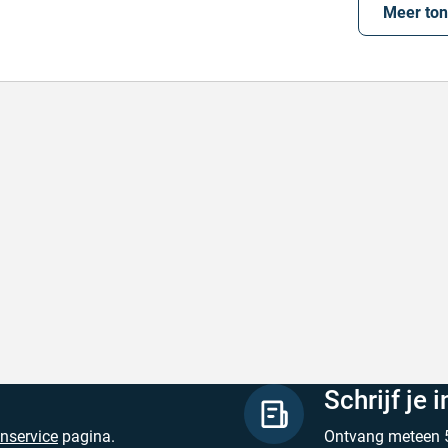
Meer to
lle levering
Met (gr
le levering, prijzen zijn goed. En duidelijke
Met (gra
site
zijn
hreven door Henri d. op 8 augustus 2026
Geschrev
Schrijf je 
enservice
pagina.
Ontvang meteen 5