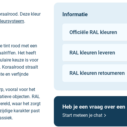
Informatie
oraalrood. Deze kleur
leursysteem
.
Officiële RAL kleuren
 tint rood met een
RAL kleuren leveren
alriffen. Het heeft
ulaire keuze is voor
 Koraalrood straalt
RAL kleuren retourneren
nte en verfijnde
Sikkens
Sigma
Wijzonol
p, vooral voor het
Oolex
atieve objecten. RAL
SPS
reld, waar het zorgt
Heb je een vraag over een
Rust-Oleum
zijdige karakter past
Start meteen je chat
Zinsser
assiek.
Mathys