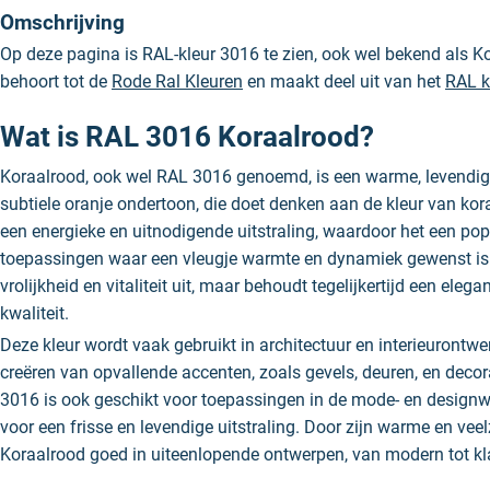
Omschrijving
Op deze pagina is RAL-kleur 3016 te zien, ook wel bekend als K
behoort tot de
Rode Ral Kleuren
en maakt deel uit van het
RAL k
Wat is RAL 3016 Koraalrood?
Koraalrood, ook wel RAL 3016 genoemd, is een warme, levendige
subtiele oranje ondertoon, die doet denken aan de kleur van kora
een energieke en uitnodigende uitstraling, waardoor het een pop
toepassingen waar een vleugje warmte en dynamiek gewenst is.
vrolijkheid en vitaliteit uit, maar behoudt tegelijkertijd een elega
kwaliteit.
Deze kleur wordt vaak gebruikt in architectuur en interieurontwer
creëren van opvallende accenten, zoals gevels, deuren, en decor
3016 is ook geschikt voor toepassingen in de mode- en designwe
voor een frisse en levendige uitstraling. Door zijn warme en veel
Koraalrood goed in uiteenlopende ontwerpen, van modern tot kl