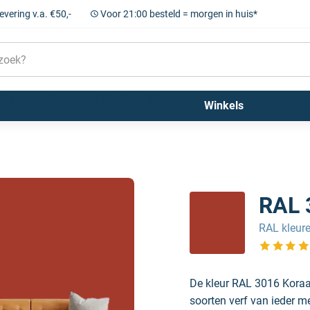
levering v.a. €50,-
Voor 21:00 besteld = morgen in huis*
Sigma
Farrow and Ball
Kleuren
Winkels
RAL 
RAL kleur
Bekijk de 
De kleur RAL 3016 Koraal
soorten verf van ieder m