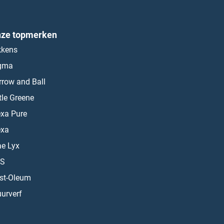
ze topmerken
kkens
gma
rrow and Ball
ttle Greene
exa Pure
exa
ae Lyx
S
st-Oleum
urverf