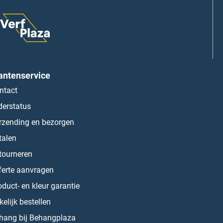
antenservice
ntact
derstatus
rzending en bezorgen
talen
tourneren
ferte aanvragen
oduct- en kleur garantie
kelijk bestellen
hang bij Behangplaza