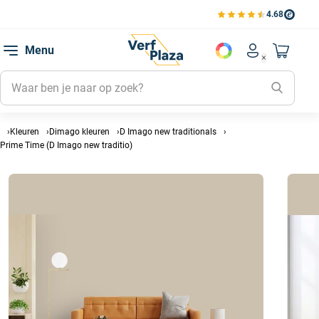
4.68
Bekijk de verfplaza beoord
Mijn be
Menu
Mijn pa
Account men
Naar mi
Mijn kl
Mijn g
Inlogge
Kleuren
Dimago kleuren
D Imago new traditionals
Prime Time (D Imago new traditio)