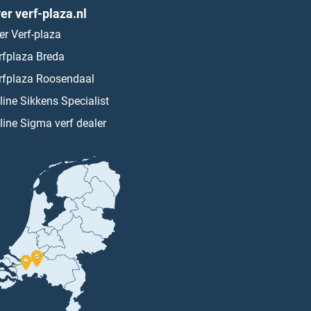
er verf-plaza.nl
er Verf-plaza
rfplaza Breda
rfplaza Roosendaal
line Sikkens Specialist
line Sigma verf dealer