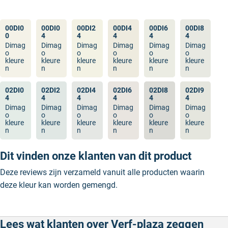
00DI0
00DI0
00DI2
00DI4
00DI6
00DI8
0
4
4
4
4
4
Dimag
Dimag
Dimag
Dimag
Dimag
Dimag
o
o
o
o
o
o
kleure
kleure
kleure
kleure
kleure
kleure
n
n
n
n
n
n
02DI0
02DI2
02DI4
02DI6
02DI8
02DI9
4
4
4
4
4
4
Dimag
Dimag
Dimag
Dimag
Dimag
Dimag
o
o
o
o
o
o
kleure
kleure
kleure
kleure
kleure
kleure
n
n
n
n
n
n
Dit vinden onze klanten van dit product
Deze reviews zijn verzameld vanuit alle producten waarin
deze kleur kan worden gemengd.
Lees wat klanten over Verf-plaza zeggen