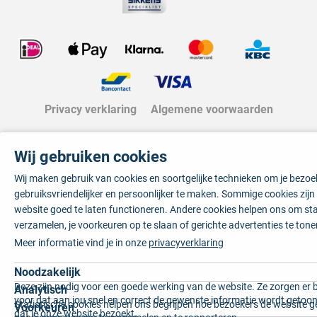
Privacy verklaring
Algemene voorwaarden
Wij gebruiken cookies
Wij maken gebruik van cookies en soortgelijke technieken om je bezo
gebruiksvriendelijker en persoonlijker te maken. Sommige cookies zij
website goed te laten functioneren. Andere cookies helpen ons om sta
verzamelen, je voorkeuren op te slaan of gerichte advertenties te tone
Meer informatie vind je in onze
privacyverklaring
Noodzakelijk
Deze zijn nodig voor een goede werking van de website. Ze zorgen er 
Analytisch
voor dat aan jou snel en correct de gewenste informatie wordt getoon
Statistische cookies helpen ons begrijpen hoe bezoekers de website g
Voorkeuren
dat je onze website bezoekt.