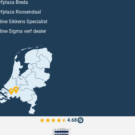
rfplaza Breda
rfplaza Roosendaal
line Sikkens Specialist
line Sigma verf dealer
4.68
Bekijk de verfplaza beoordelingen