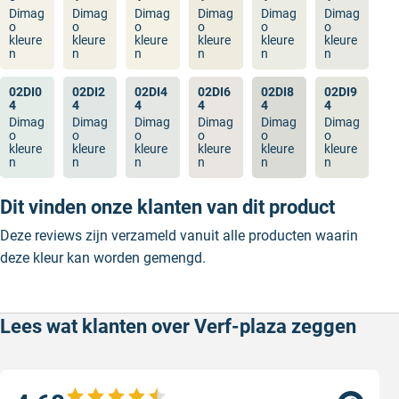
Dimag
Dimag
Dimag
Dimag
Dimag
Dimag
o
o
o
o
o
o
kleure
kleure
kleure
kleure
kleure
kleure
n
n
n
n
n
n
02DI0
02DI2
02DI4
02DI6
02DI8
02DI9
4
4
4
4
4
4
Dimag
Dimag
Dimag
Dimag
Dimag
Dimag
o
o
o
o
o
o
kleure
kleure
kleure
kleure
kleure
kleure
n
n
n
n
n
n
Dit vinden onze klanten van dit product
Deze reviews zijn verzameld vanuit alle producten waarin
deze kleur kan worden gemengd.
Lees wat klanten over Verf-plaza zeggen