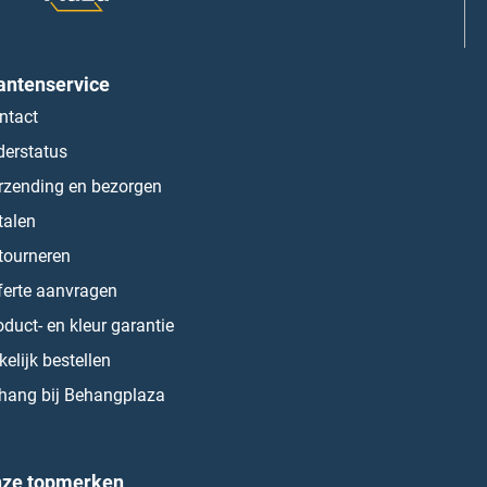
antenservice
ntact
derstatus
rzending en bezorgen
talen
tourneren
ferte aanvragen
oduct- en kleur garantie
kelijk bestellen
hang bij Behangplaza
ze topmerken