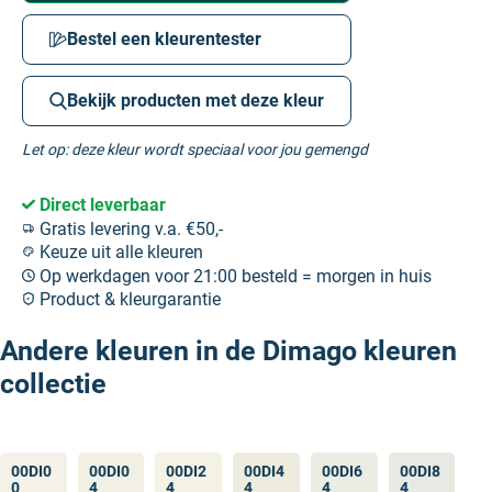
Bestel een kleurentester
Bekijk producten met deze kleur
Let op: deze kleur wordt speciaal voor jou gemengd
Direct leverbaar
Gratis levering v.a. €50,-
Keuze uit alle kleuren
Op werkdagen voor 21:00 besteld = morgen in huis
Product & kleurgarantie
Andere kleuren in de Dimago kleuren
collectie
00DI0
00DI0
00DI2
00DI4
00DI6
00DI8
0
4
4
4
4
4