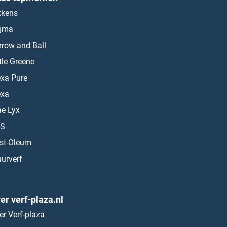
kkens
gma
rrow and Ball
ttle Greene
exa Pure
exa
ae Lyx
S
st-Oleum
urverf
er verf-plaza.nl
er Verf-plaza