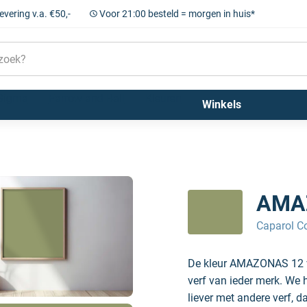
levering v.a. €50,-
Voor 21:00 besteld = morgen in huis*
Sigma
Farrow and Ball
Kleuren
Winkels
AMA
Caparol Co
De kleur AMAZONAS 12 va
verf van ieder merk. We 
liever met andere verf, d