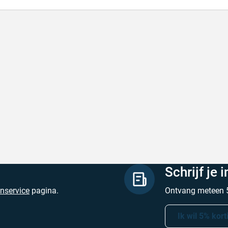
de producten, snelle levering en goede
Goed v
vice
Goed ver
de producten, snelle levering en goede service
Geschrev
hreven door M. V. op 5 augustus 2026
Schrijf je 
enservice
pagina.
Ontvang meteen 5
Ik wil 5% kort