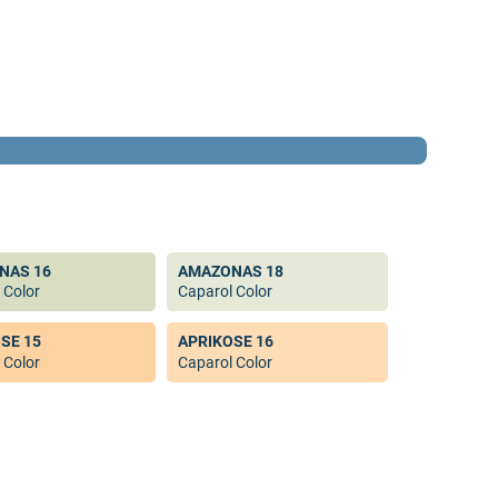
NAS 16
AMAZONAS 18
 Color
Caparol Color
SE 15
APRIKOSE 16
 Color
Caparol Color