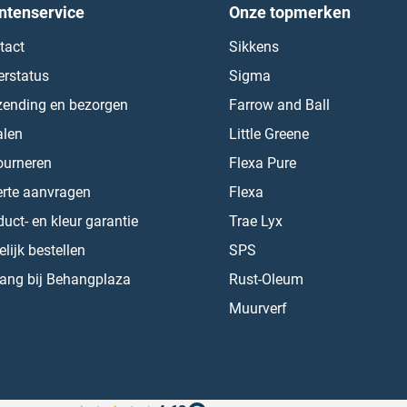
ntenservice
Onze topmerken
tact
Sikkens
erstatus
Sigma
zending en bezorgen
Farrow and Ball
alen
Little Greene
ourneren
Flexa Pure
erte aanvragen
Flexa
uct- en kleur garantie
Trae Lyx
lijk bestellen
SPS
ang bij Behangplaza
Rust-Oleum
Muurverf