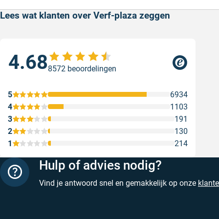
Lees wat klanten over Verf-plaza zeggen
4.68
Goe
8572 beoordelingen
ser
Goe
5
6934
Gesc
4
1103
3
191
2
130
1
214
Hulp of advies nodig?
Vind je antwoord snel en gemakkelijk op onze
klant