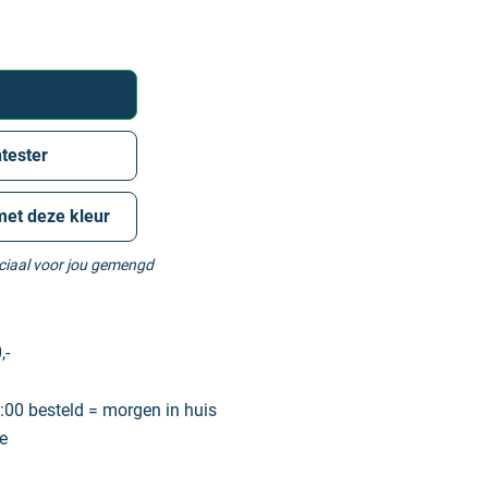
tester
met deze kleur
eciaal voor jou gemengd
,-
00 besteld = morgen in huis
e