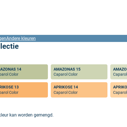
gen
Andere kleuren
lectie
AZONAS 14
AMAZONAS 15
AMAZO
arol Color
Caparol Color
Caparol
RIKOSE 13
APRIKOSE 14
APRIKO
arol Color
Caparol Color
Caparol
 kleur kan worden gemengd.