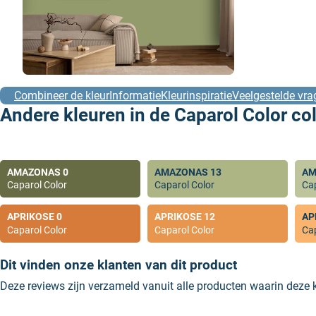
Combineer de kleur
Informatie
Kleurinspiratie
Veelgestelde vra
Andere kleuren in de Caparol Color col
AMAZONAS 0
AMAZONAS 13
AM
Caparol Color
Caparol Color
Cap
APRIKOSE 0
APRIKOSE 12
AP
Caparol Color
Caparol Color
Cap
Dit vinden onze klanten van dit product
Deze reviews zijn verzameld vanuit alle producten waarin deze