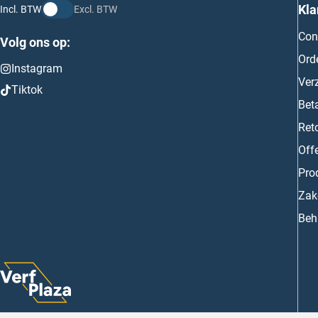
Kla
Incl. BTW
Excl. BTW
Con
Volg ons op:
Ord
Instagram
Ver
Tiktok
Bet
Ret
Off
Prod
Zake
Beh