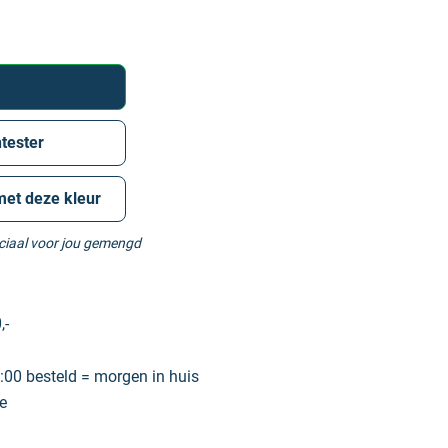
tester
met deze kleur
eciaal voor jou gemengd
,-
00 besteld = morgen in huis
e