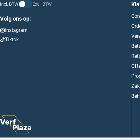
Kla
Incl. BTW
Excl. BTW
Con
Volg ons op:
Ord
Instagram
Ver
Tiktok
Bet
Ret
Off
Prod
Zake
Beh