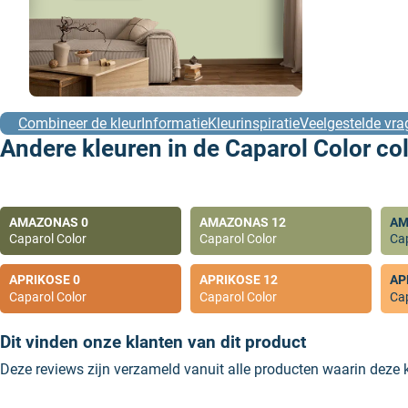
Combineer de kleur
Informatie
Kleurinspiratie
Veelgestelde vra
Andere kleuren in de Caparol Color col
AMAZONAS 0
AMAZONAS 12
AM
Caparol Color
Caparol Color
Cap
APRIKOSE 0
APRIKOSE 12
AP
Caparol Color
Caparol Color
Cap
Dit vinden onze klanten van dit product
Deze reviews zijn verzameld vanuit alle producten waarin deze