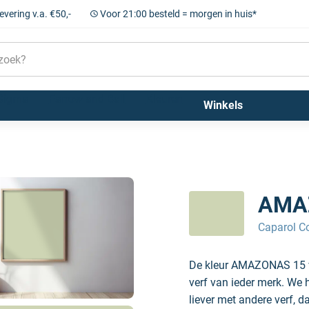
levering v.a. €50,-
Voor 21:00 besteld = morgen in huis*
Sigma
Farrow and Ball
Kleuren
Winkels
AMA
Caparol Co
De kleur AMAZONAS 15 va
verf van ieder merk. We 
liever met andere verf, d