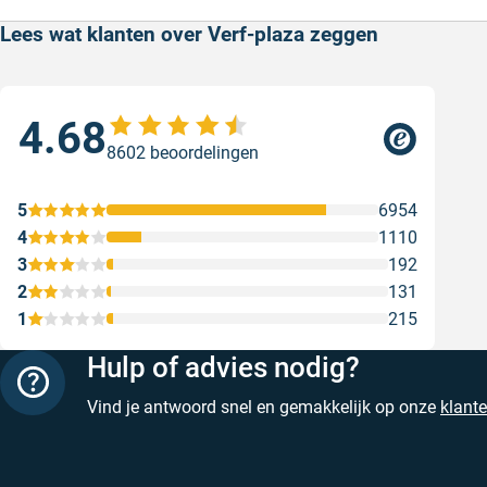
Lees wat klanten over Verf-plaza zeggen
4.68
Sne
8602 beoordelingen
Snel
Ges
5
6954
4
1110
3
192
2
131
1
215
Hulp of advies nodig?
Vind je antwoord snel en gemakkelijk op onze
klant