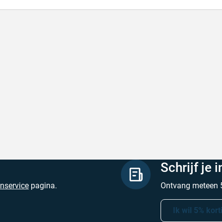
lle levering
Keurig
le levering!
Goed verpakt, sne
chreven door Nancy K. op 7 augustus 2026
Geschreven door O
Schrijf je 
enservice
pagina.
Ontvang meteen 5
Ik wil 5% kort