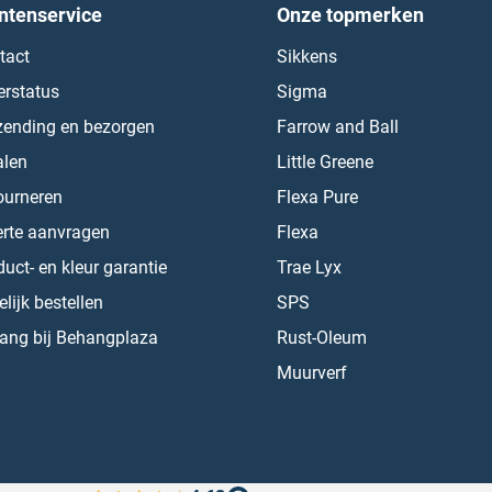
ntenservice
Onze topmerken
tact
Sikkens
erstatus
Sigma
zending en bezorgen
Farrow and Ball
alen
Little Greene
ourneren
Flexa Pure
erte aanvragen
Flexa
uct- en kleur garantie
Trae Lyx
lijk bestellen
SPS
ang bij Behangplaza
Rust-Oleum
Muurverf