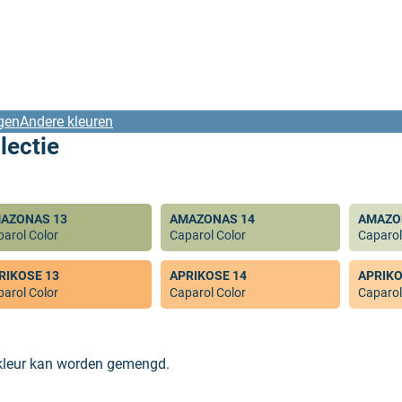
gen
Andere kleuren
lectie
AZONAS 13
AMAZONAS 14
AMAZO
arol Color
Caparol Color
Caparol
RIKOSE 13
APRIKOSE 14
APRIKO
arol Color
Caparol Color
Caparol
 kleur kan worden gemengd.