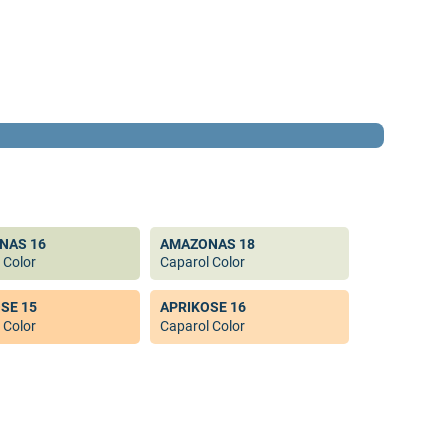
NAS 16
AMAZONAS 18
 Color
Caparol Color
SE 15
APRIKOSE 16
 Color
Caparol Color