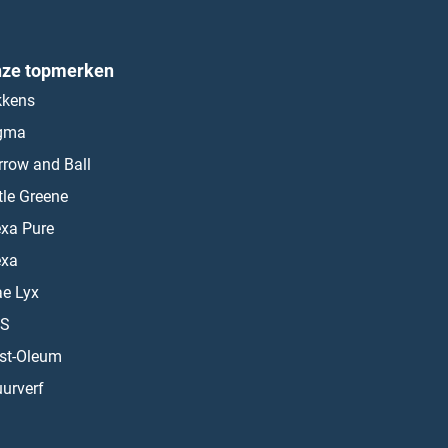
ze topmerken
kkens
gma
rrow and Ball
ttle Greene
exa Pure
exa
ae Lyx
S
st-Oleum
urverf