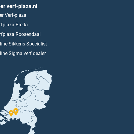
er verf-plaza.nl
er Verf-plaza
rfplaza Breda
rfplaza Roosendaal
line Sikkens Specialist
line Sigma verf dealer