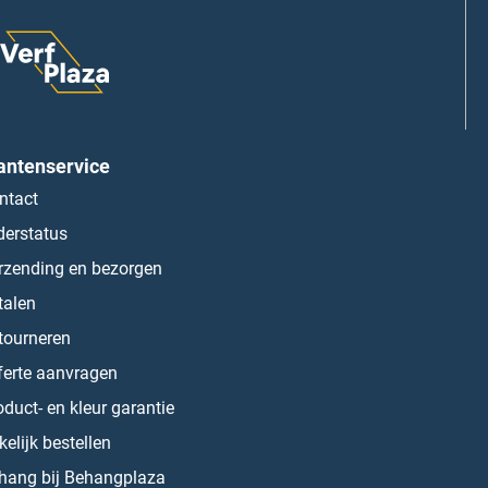
antenservice
ntact
derstatus
rzending en bezorgen
talen
tourneren
ferte aanvragen
oduct- en kleur garantie
kelijk bestellen
hang bij Behangplaza