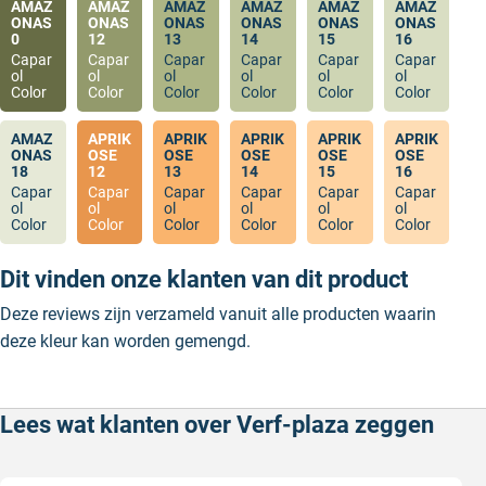
AMAZ
AMAZ
AMAZ
AMAZ
AMAZ
AMAZ
ONAS
ONAS
ONAS
ONAS
ONAS
ONAS
0
12
13
14
15
16
Capar
Capar
Capar
Capar
Capar
Capar
ol
ol
ol
ol
ol
ol
Color
Color
Color
Color
Color
Color
AMAZ
APRIK
APRIK
APRIK
APRIK
APRIK
ONAS
OSE
OSE
OSE
OSE
OSE
18
12
13
14
15
16
Capar
Capar
Capar
Capar
Capar
Capar
ol
ol
ol
ol
ol
ol
Color
Color
Color
Color
Color
Color
Dit vinden onze klanten van dit product
Deze reviews zijn verzameld vanuit alle producten waarin
deze kleur kan worden gemengd.
Lees wat klanten over Verf-plaza zeggen