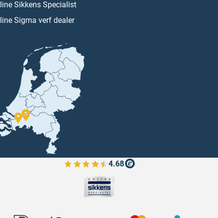
line Sikkens Specialist
line Sigma verf dealer
4.68
Bekijk de verfplaza beoordelingen