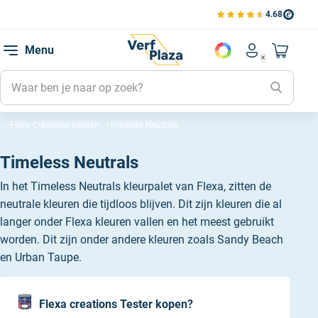
4.68
Bekijk de verfplaza beoord
Mijn be
Menu
Mijn pa
Account men
Naar mi
Mijn kl
Mijn g
Flexa Creations kleuren
Timeless Neutrals
Inlogge
Timeless Neutrals
In het Timeless Neutrals kleurpalet van Flexa, zitten de
neutrale kleuren die tijdloos blijven. Dit zijn kleuren die al
langer onder Flexa kleuren vallen en het meest gebruikt
worden. Dit zijn onder andere kleuren zoals Sandy Beach
en Urban Taupe.
Flexa creations Tester kopen?