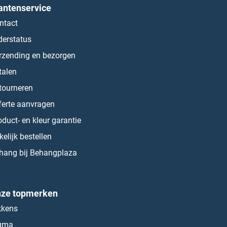
antenservice
ntact
derstatus
rzending en bezorgen
talen
tourneren
ferte aanvragen
oduct- en kleur garantie
kelijk bestellen
hang bij Behangplaza
ze topmerken
kkens
gma