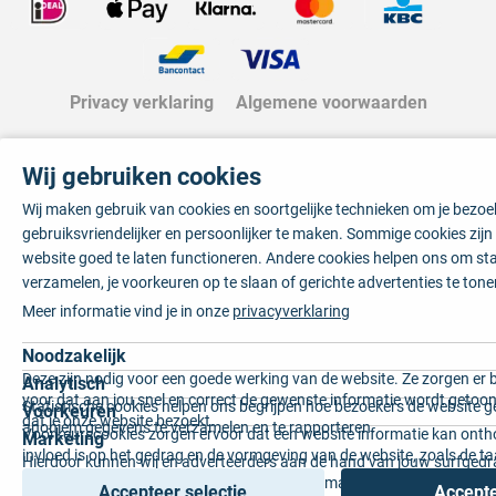
Privacy verklaring
Algemene voorwaarden
Wij gebruiken cookies
Wij maken gebruik van cookies en soortgelijke technieken om je bezo
gebruiksvriendelijker en persoonlijker te maken. Sommige cookies zij
website goed te laten functioneren. Andere cookies helpen ons om sta
verzamelen, je voorkeuren op te slaan of gerichte advertenties te tone
Meer informatie vind je in onze
privacyverklaring
Noodzakelijk
Deze zijn nodig voor een goede werking van de website. Ze zorgen er 
Analytisch
voor dat aan jou snel en correct de gewenste informatie wordt getoon
Statistische cookies helpen ons begrijpen hoe bezoekers de website g
Voorkeuren
dat je onze website bezoekt.
anoniem gegevens te verzamelen en te rapporteren.
Voorkeurscookies zorgen ervoor dat een website informatie kan onth
Marketing
invloed is op het gedrag en de vormgeving van de website, zoals de t
Hierdoor kunnen wij en adverteerders aan de hand van jouw surfged
voorkeur of de regio waar u woont.
gepersonaliseerde online advertenties en op maat gemaakte content 
Accepteer selectie
Accepte