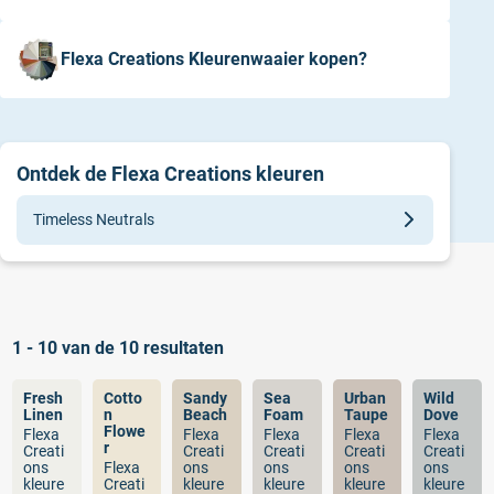
Flexa Creations Kleurenwaaier kopen?
Ontdek de Flexa Creations kleuren
Timeless Neutrals
Alle collecties
Contemporary Pop
Modern Heritage
1 - 10 van de 10 resultaten
Sustainable Future
Fresh
Cotto
Sandy
Sea
Urban
Wild
Linen
n
Beach
Foam
Taupe
Dove
Timeless Neutrals
Flowe
Flexa
Flexa
Flexa
Flexa
Flexa
r
Creati
Creati
Creati
Creati
Creati
ons
Flexa
ons
ons
ons
ons
kleure
Creati
kleure
kleure
kleure
kleure