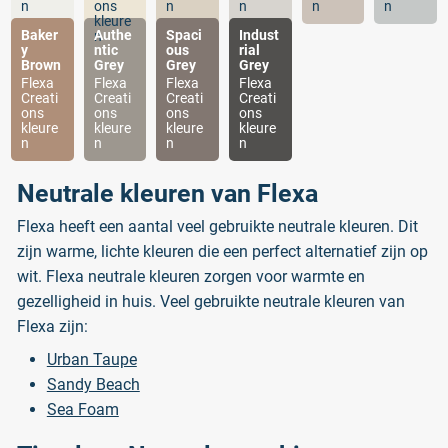
n
ons
n
n
n
n
kleure
Baker
Authe
Spaci
Indust
n
y
ntic
ous
rial
Brown
Grey
Grey
Grey
Flexa
Flexa
Flexa
Flexa
Creati
Creati
Creati
Creati
ons
ons
ons
ons
kleure
kleure
kleure
kleure
n
n
n
n
Neutrale kleuren van Flexa
Flexa heeft een aantal veel gebruikte neutrale kleuren. Dit
zijn warme, lichte kleuren die een perfect alternatief zijn op
wit. Flexa neutrale kleuren zorgen voor warmte en
gezelligheid in huis. Veel gebruikte neutrale kleuren van
Flexa zijn:
Urban Taupe
Sandy Beach
Sea Foam