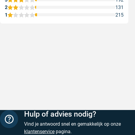
2
131
1
215
Snel en correct bezorgd
Prima ver
Snel en correct bezorgd
Prima ver
Geschreven door Heleen W. op 6 augustus 2026
Geschreven
Hulp of advies nodig?
Vind je antwoord snel en gemakkelijk op onze
klantenservice
pagina.