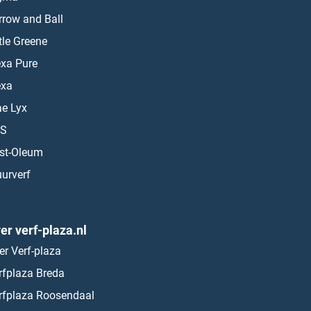
rrow and Ball
ttle Greene
exa Pure
exa
ae Lyx
S
st-Oleum
urverf
er verf-plaza.nl
er Verf-plaza
rfplaza Breda
rfplaza Roosendaal