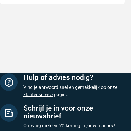
Goede producten, snelle levering en
Goed ver
goede service
Goed verpa
Goede producten, snelle levering en goede
Geschreven
service
Geschreven door M. V. op 5 augustus 2026
Hulp of advies nodig?
Vind je antwoord snel en gemakkelijk op onze
klantenservice
pagina.
Schrijf je in voor onze
nieuwsbrief
Ontvang meteen 5% korting in jouw mailbox!