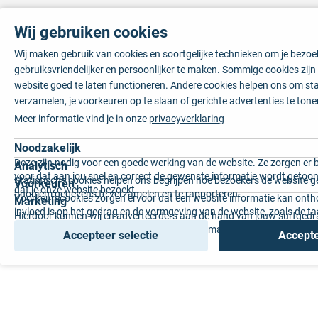
Wij gebruiken cookies
Wij maken gebruik van cookies en soortgelijke technieken om je bezo
gebruiksvriendelijker en persoonlijker te maken. Sommige cookies zij
website goed te laten functioneren. Andere cookies helpen ons om sta
verzamelen, je voorkeuren op te slaan of gerichte advertenties te tone
Meer informatie vind je in onze
privacyverklaring
Noodzakelijk
Deze zijn nodig voor een goede werking van de website. Ze zorgen er 
Analytisch
voor dat aan jou snel en correct de gewenste informatie wordt getoon
Statistische cookies helpen ons begrijpen hoe bezoekers de website g
Voorkeuren
dat je onze website bezoekt.
anoniem gegevens te verzamelen en te rapporteren.
Voorkeurscookies zorgen ervoor dat een website informatie kan onth
Marketing
invloed is op het gedrag en de vormgeving van de website, zoals de t
Hierdoor kunnen wij en adverteerders aan de hand van jouw surfged
voorkeur of de regio waar u woont.
gepersonaliseerde online advertenties en op maat gemaakte content 
Accepteer selectie
Accepte