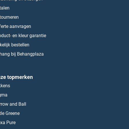
talen
tourneren
ferte aanvragen
oduct- en kleur garantie
kelijk bestellen
hang bij Behangplaza
ze topmerken
kkens
gma
rrow and Ball
ttle Greene
exa Pure