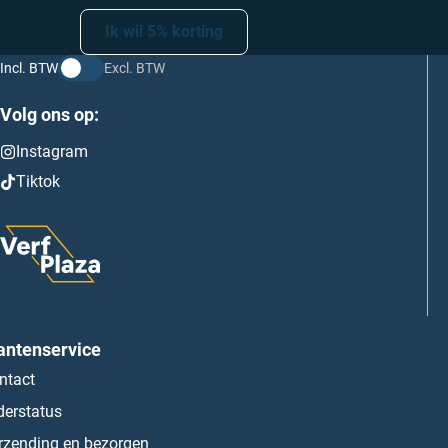
Ik wil 5% korting
Incl. BTW
Excl. BTW
Volg ons op:
Instagram
Tiktok
antenservice
ntact
derstatus
rzending en bezorgen