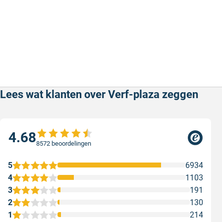
Lees wat klanten over Verf-plaza zeggen
4.68
8572 beoordelingen
5
6934
4
1103
3
191
2
130
1
214