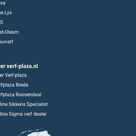
exa
ae Lyx
S
st-Oleum
urverf
er verf-plaza.nl
er Verf-plaza
rfplaza Breda
rfplaza Roosendaal
line Sikkens Specialist
line Sigma verf dealer