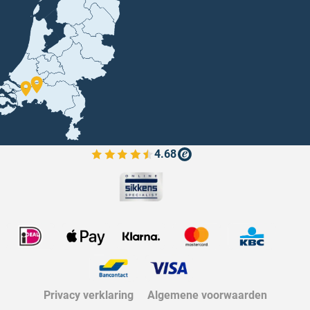
4.68
Bekijk de verfplaza beoordelingen
Privacy verklaring
Algemene voorwaarden