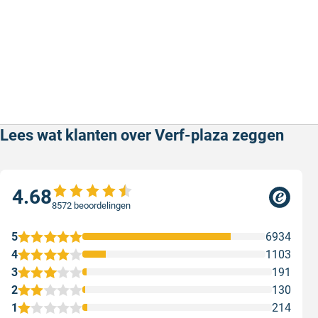
Lees wat klanten over Verf-plaza zeggen
4.68
8572 beoordelingen
5
6934
4
1103
3
191
2
130
1
214