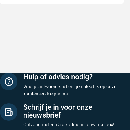
Goede producten, snelle levering en
Goed ver
goede service
Goed verpa
Goede producten, snelle levering en goede
Geschreven
service
Geschreven door M. V. op 5 augustus 2026
Hulp of advies nodig?
Vind je antwoord snel en gemakkelijk op onze
klantenservice
pagina.
Schrijf je in voor onze
nieuwsbrief
Ontvang meteen 5% korting in jouw mailbox!