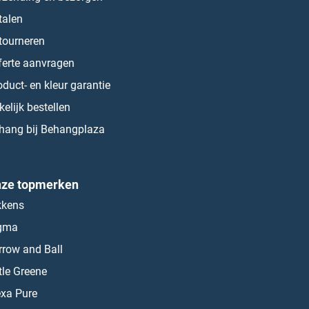
talen
tourneren
ferte aanvragen
oduct- en kleur garantie
kelijk bestellen
hang bij Behangplaza
ze topmerken
kkens
gma
rrow and Ball
ttle Greene
exa Pure