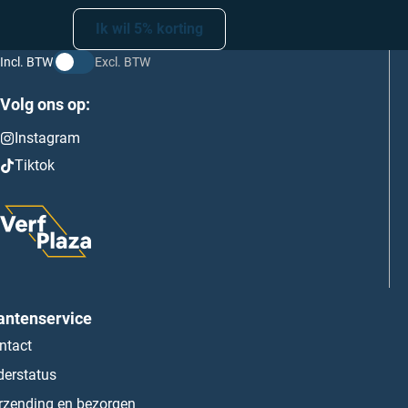
Ik wil 5% korting
Incl. BTW
Excl. BTW
Volg ons op:
Instagram
Tiktok
antenservice
ntact
derstatus
rzending en bezorgen