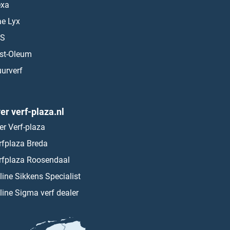
exa
ae Lyx
S
st-Oleum
urverf
er verf-plaza.nl
er Verf-plaza
rfplaza Breda
rfplaza Roosendaal
line Sikkens Specialist
line Sigma verf dealer