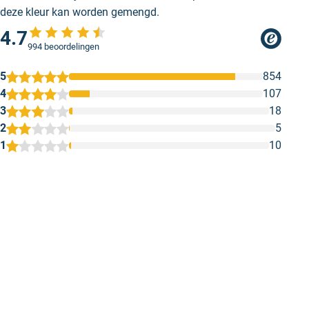
uitstraling in combinatie met Briljantblauw, ideaal voor
deze kleur kan worden gemengd.
een rustgevende omgeving.
4.7
994 beoordelingen
5
854
4
107
3
18
2
5
1
10
1
2
3
4
5
Marig
Gewoon stree
Kwa Kleur kwam niet overeen met de
Gewoon streep
werkelijke levering
of je een kuns
Iedereen kan 
Geschreven door Bert K. op 26 mei 2026
Geschreven door