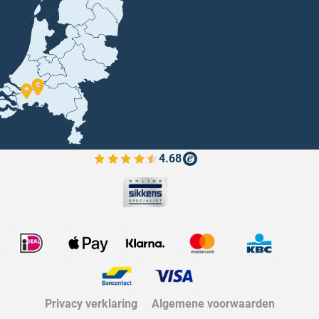
4.68
Bekijk de verfplaza beoordelingen
Privacy verklaring
Algemene voorwaarden