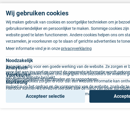
Wij gebruiken cookies
Wij maken gebruik van cookies en soortgelijke technieken om je bezo
gebruiksvriendelijker en persoonlijker te maken. Sommige cookies zij
website goed te laten functioneren. Andere cookies helpen ons om sta
verzamelen, je voorkeuren op te slaan of gerichte advertenties te tone
Meer informatie vind je in onze
privacyverklaring
Noodzakelijk
Deze zijn nodig voor een goede werking van de website. Ze zorgen er 
Analytisch
voor dat aan jou snel en correct de gewenste informatie wordt getoon
Statistische cookies helpen ons begrijpen hoe bezoekers de website g
Voorkeuren
dat je onze website bezoekt.
anoniem gegevens te verzamelen en te rapporteren.
Voorkeurscookies zorgen ervoor dat een website informatie kan onth
Marketing
invloed is op het gedrag en de vormgeving van de website, zoals de t
Hierdoor kunnen wij en adverteerders aan de hand van jouw surfged
voorkeur of de regio waar u woont.
gepersonaliseerde online advertenties en op maat gemaakte content 
Accepteer selectie
Accepte