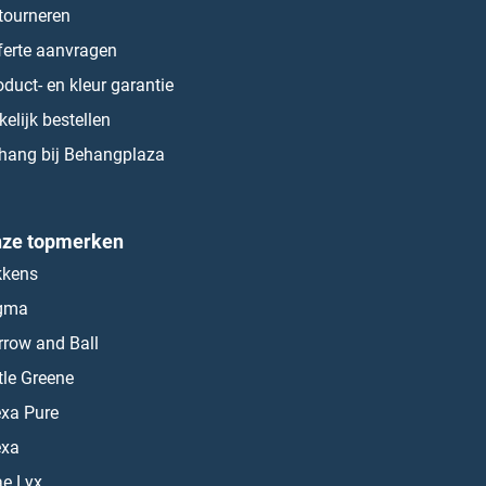
tourneren
ferte aanvragen
oduct- en kleur garantie
kelijk bestellen
hang bij Behangplaza
ze topmerken
kkens
gma
rrow and Ball
ttle Greene
exa Pure
exa
ae Lyx