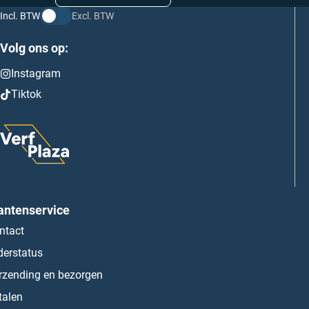
Incl. BTW
Excl. BTW
Volg ons op:
Instagram
Tiktok
antenservice
ntact
derstatus
rzending en bezorgen
talen