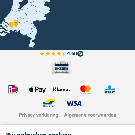
4.68
Bekijk de verfplaza beoordelingen
Privacy verklaring
Algemene voorwaarden
Wij gebruiken cookies