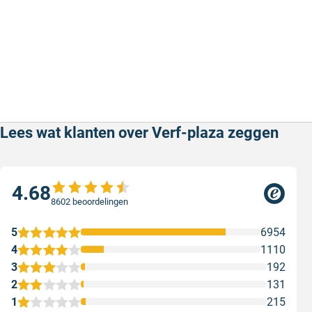
Lees wat klanten over Verf-plaza zeggen
4.68
8602 beoordelingen
5
6954
4
1110
3
192
2
131
1
215