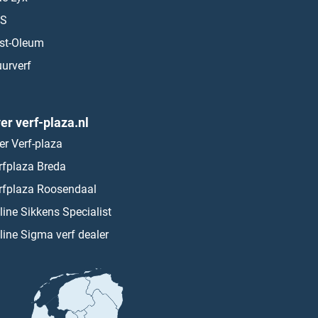
S
st-Oleum
urverf
er verf-plaza.nl
er Verf-plaza
rfplaza Breda
rfplaza Roosendaal
line Sikkens Specialist
line Sigma verf dealer