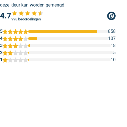
voor
RAL 3003 Robijnrood
, wat zorgt voor een
deze kleur kan worden gemengd.
spannende en creatieve combinatie.
4.7
998 beoordelingen
5
858
4
107
3
18
2
5
1
10
1
2
3
4
5
Marig
Gewoon stree
Kwa Kleur kwam niet overeen met de
Gewoon streep
werkelijke levering
of je een kuns
Iedereen kan 
Geschreven door Bert K. op 26 mei 2026
Geschreven door