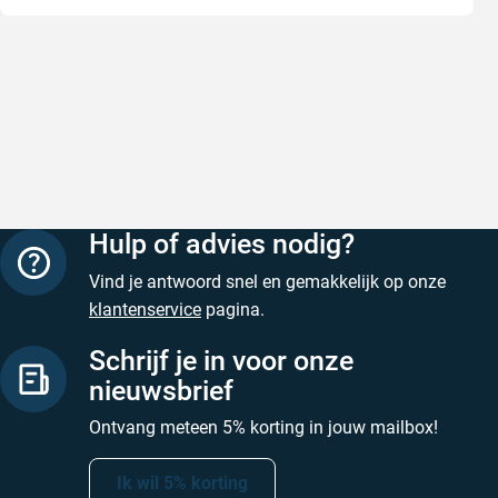
Snelle levering
Keurig
Snelle levering!
Goed verp
prijs
Geschreven door Nancy K. op 7 augustus 2026
Geschreve
Hulp of advies nodig?
Vind je antwoord snel en gemakkelijk op onze
klantenservice
pagina.
Schrijf je in voor onze
nieuwsbrief
Ontvang meteen 5% korting in jouw mailbox!
Ik wil 5% korting