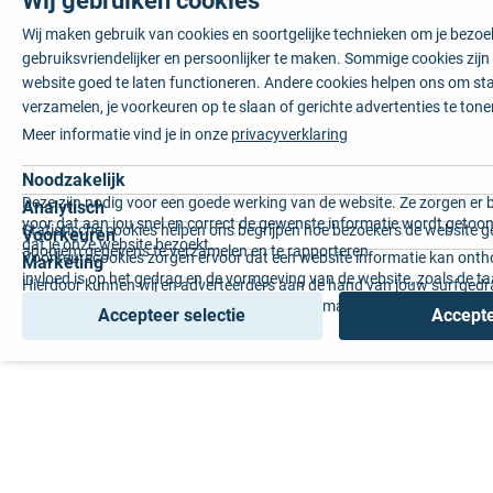
Wij maken gebruik van cookies en soortgelijke technieken om je bezo
gebruiksvriendelijker en persoonlijker te maken. Sommige cookies zij
website goed te laten functioneren. Andere cookies helpen ons om sta
verzamelen, je voorkeuren op te slaan of gerichte advertenties te tone
Meer informatie vind je in onze
privacyverklaring
Noodzakelijk
Deze zijn nodig voor een goede werking van de website. Ze zorgen er 
Analytisch
voor dat aan jou snel en correct de gewenste informatie wordt getoon
Statistische cookies helpen ons begrijpen hoe bezoekers de website g
Voorkeuren
dat je onze website bezoekt.
anoniem gegevens te verzamelen en te rapporteren.
Voorkeurscookies zorgen ervoor dat een website informatie kan onth
Marketing
invloed is op het gedrag en de vormgeving van de website, zoals de t
Hierdoor kunnen wij en adverteerders aan de hand van jouw surfged
voorkeur of de regio waar u woont.
gepersonaliseerde online advertenties en op maat gemaakte content 
Accepteer selectie
Accepte