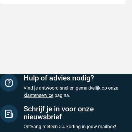
Goede producten, snelle levering en
Goed ver
goede service
Goed verpa
Goede producten, snelle levering en goede
Geschreven
service
Geschreven door M. V. op 5 augustus 2026
Hulp of advies nodig?
Vind je antwoord snel en gemakkelijk op onze
klantenservice
pagina.
Schrijf je in voor onze
nieuwsbrief
Ontvang meteen 5% korting in jouw mailbox!