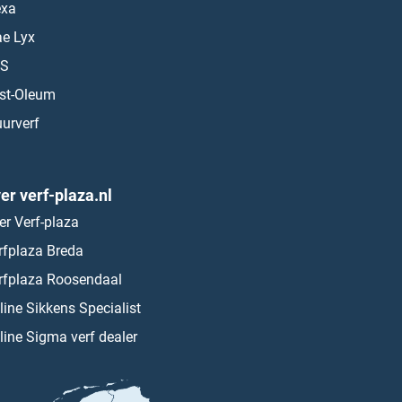
exa
ae Lyx
S
st-Oleum
urverf
er verf-plaza.nl
er Verf-plaza
rfplaza Breda
rfplaza Roosendaal
line Sikkens Specialist
line Sigma verf dealer