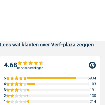
Lees wat klanten over Verf-plaza zeggen
4.68
8572 beoordelingen
5
6934
4
1103
3
191
2
130
1
214