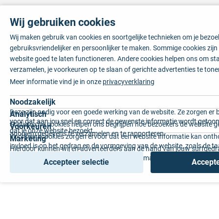
Wij gebruiken cookies
Wij maken gebruik van cookies en soortgelijke technieken om je bezo
gebruiksvriendelijker en persoonlijker te maken. Sommige cookies zij
website goed te laten functioneren. Andere cookies helpen ons om sta
verzamelen, je voorkeuren op te slaan of gerichte advertenties te tone
Meer informatie vind je in onze
privacyverklaring
Noodzakelijk
Deze zijn nodig voor een goede werking van de website. Ze zorgen er 
Analytisch
voor dat aan jou snel en correct de gewenste informatie wordt getoon
Statistische cookies helpen ons begrijpen hoe bezoekers de website g
Voorkeuren
dat je onze website bezoekt.
anoniem gegevens te verzamelen en te rapporteren.
Voorkeurscookies zorgen ervoor dat een website informatie kan onth
Marketing
invloed is op het gedrag en de vormgeving van de website, zoals de t
Hierdoor kunnen wij en adverteerders aan de hand van jouw surfged
voorkeur of de regio waar u woont.
gepersonaliseerde online advertenties en op maat gemaakte content 
Accepteer selectie
Accepte