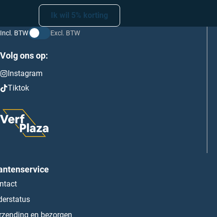
Ik wil 5% korting
Incl. BTW
Excl. BTW
Volg ons op:
Instagram
Tiktok
antenservice
ntact
derstatus
rzending en bezorgen