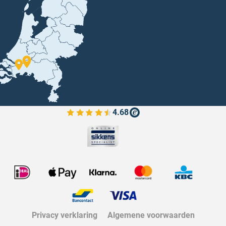
4.68
Bekijk de verfplaza beoordelingen
Privacy verklaring
Algemene voorwaarden