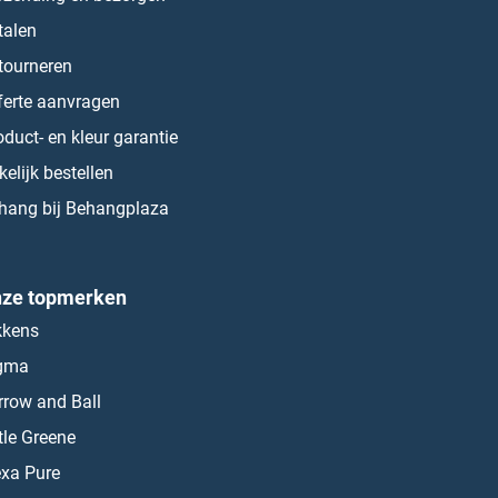
talen
tourneren
ferte aanvragen
oduct- en kleur garantie
kelijk bestellen
hang bij Behangplaza
ze topmerken
kkens
gma
rrow and Ball
ttle Greene
exa Pure