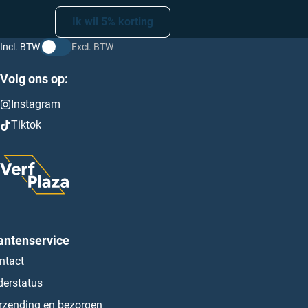
Ik wil 5% korting
Incl. BTW
Excl. BTW
Volg ons op:
Instagram
Tiktok
antenservice
ntact
derstatus
rzending en bezorgen