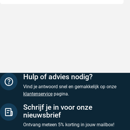
Goede producten, snelle levering en
Goed ver
goede service
Goed verpa
Goede producten, snelle levering en goede
Geschreven
service
Geschreven door M. V. op 5 augustus 2026
Hulp of advies nodig?
Vind je antwoord snel en gemakkelijk op onze
klantenservice
pagina.
Schrijf je in voor onze
nieuwsbrief
Ontvang meteen 5% korting in jouw mailbox!