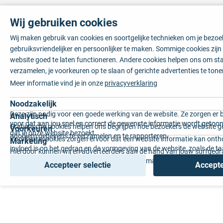
Wij gebruiken cookies
Wij maken gebruik van cookies en soortgelijke technieken om je bezo
gebruiksvriendelijker en persoonlijker te maken. Sommige cookies zij
website goed te laten functioneren. Andere cookies helpen ons om sta
verzamelen, je voorkeuren op te slaan of gerichte advertenties te tone
Meer informatie vind je in onze
privacyverklaring
Noodzakelijk
Deze zijn nodig voor een goede werking van de website. Ze zorgen er 
Analytisch
voor dat aan jou snel en correct de gewenste informatie wordt getoon
Statistische cookies helpen ons begrijpen hoe bezoekers de website g
Voorkeuren
dat je onze website bezoekt.
anoniem gegevens te verzamelen en te rapporteren.
Voorkeurscookies zorgen ervoor dat een website informatie kan onth
Marketing
invloed is op het gedrag en de vormgeving van de website, zoals de t
Hierdoor kunnen wij en adverteerders aan de hand van jouw surfged
voorkeur of de regio waar u woont.
gepersonaliseerde online advertenties en op maat gemaakte content 
Accepteer selectie
Accepte