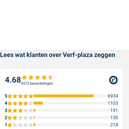
Lees wat klanten over Verf-plaza zeggen
4.68
8572 beoordelingen
5
6934
4
1103
3
191
2
130
1
214