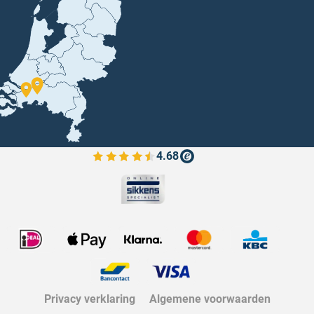
4.68
Bekijk de verfplaza beoordelingen
Privacy verklaring
Algemene voorwaarden