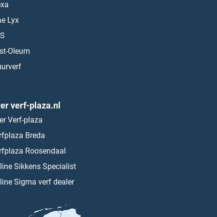
exa
ae Lyx
S
st-Oleum
urverf
er verf-plaza.nl
er Verf-plaza
rfplaza Breda
rfplaza Roosendaal
line Sikkens Specialist
line Sigma verf dealer