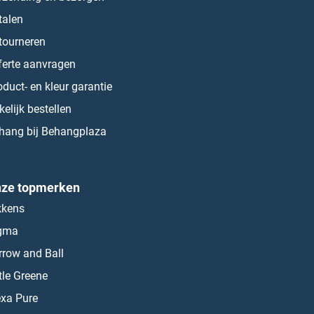
talen
tourneren
ferte aanvragen
oduct- en kleur garantie
kelijk bestellen
hang bij Behangplaza
ze topmerken
kkens
gma
rrow and Ball
ttle Greene
exa Pure